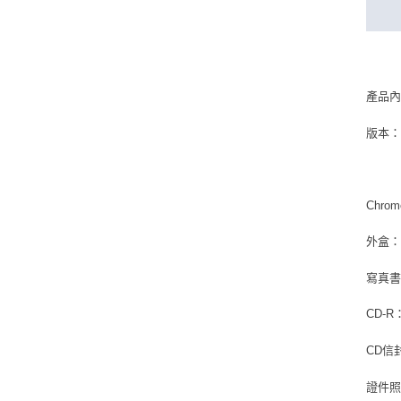
產品
版本：Ch
Chrom
外盒：1 
寫真書：
CD-R：
CD信封：
證件照：4