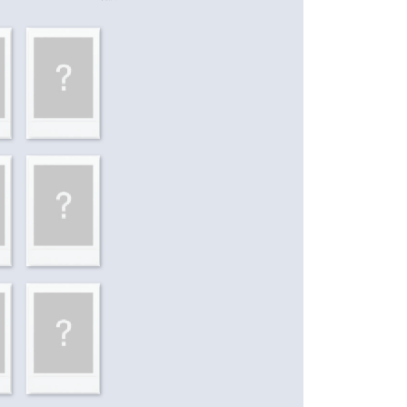
援中心」
https://netprotections.freshdesk.com/support/home
0，滿NT$1,599(含以上)免運費
項】
恩沛科技股份有限公司提供之「AFTEE先享後付」服務完成之
依本服務之必要範圍內提供個人資料，並將交易相關給付款項請
0
讓予恩沛科技股份有限公司。
個人資料處理事宜，請瀏覽以下網址：
)
ee.tw/terms/#terms3
00
年的使用者請事先徵得法定代理人或監護人之同意方可使用
E先享後付」，若未經同意申辦者引起之損失，本公司不負相關責
市自取
AFTEE先享後付」時，將依據個別帳號之用戶狀況，依本公司
核予不同之上限額度；若仍有額度不足之情形，本公司將視審查
用戶進行身份認證。
地區配送
查看運費
一人註冊多個帳號或使用他人資訊註冊。若發現惡意使用之情
科技股份有限公司將有權停止該用戶之使用額度並採取法律行
地區配送
查看運費
地區配送
查看運費