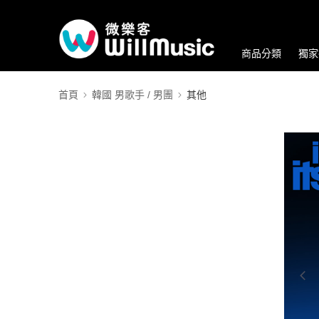
商品分類
獨家
首頁
韓國 男歌手 / 男團
其他