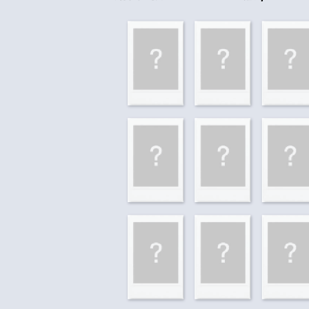
付客戶支
每筆NT$6
【注意事
新竹貨運
１．透過由
交易，需
每筆NT$9
求債權轉
２．關於
宅配 (離島
https://aft
每筆NT$2
３．未成
「AFTE
付款後門
任。
４．使用「
免運費
即時審查
結果請求
亞洲國家/
５．嚴禁
形，恩沛
北美國家/
動。
歐洲國家/