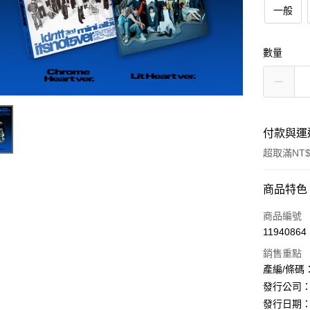
一般
數量
付款與運
超取滿NT$
付款方式
商品特色
信用卡一
商品編號
11940864
超商取貨
銷售重點
LINE Pay
產編/條碼：L2
發行公司：
Apple Pay
發行日期：20