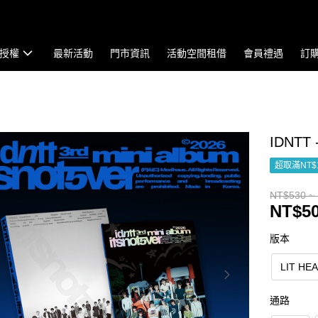
授權
最新活動
門市資訊
活動空間租借
會員禮遇
訂
IDNTT
超取滿NT$
NT$530 ~
NT$50
版本
LIT HE
通路