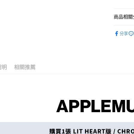
街口支付
悠遊付
商品相關分
AFTEE先
韓國 男歌手
相關說明
分享
【關於「A
ATM付款
AFTEE
便利好安
１．簡單
２．便利
運送方式
３．安心
說明
相關推薦
全家取貨
【「AFT
每筆NT$6
１．於結帳
付」結帳
付款後全
２．訂單
３．收到繳
每筆NT$6
／ATM／
※ 請注意
7-11取貨
絡購買商品
先享後付
每筆NT$6
※ 交易是
是否繳費成
付款後7-1