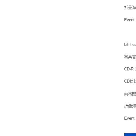
折疊海報
Event
Lit He
寫真書：1
CD-R：
CD信封：
兩格照片
折疊海報
Event