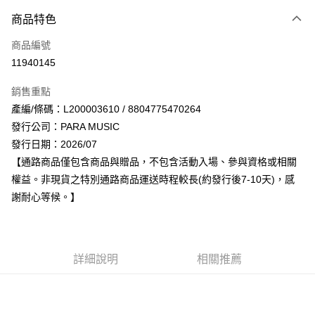
付款方式
商品特色
信用卡一次付款
商品編號
超商取貨付款
11940145
LINE Pay
銷售重點
Apple Pay
產編/條碼：L200003610 / 8804775470264
發行公司：PARA MUSIC
街口支付
發行日期：2026/07
悠遊付
【通路商品僅包含商品與贈品，不包含活動入場、參與資格或相關
權益。非現貨之特別通路商品運送時程較長(約發行後7-10天)，感
AFTEE先享後付
謝耐心等候。】
相關說明
【關於「AFTEE先享後付」】
ATM付款
AFTEE先享後付是「在收到商品之後才付款」的支付方式。 讓您購物簡單
便利好安心！
１．簡單：不需註冊會員、不需綁卡、不需儲值。
詳細說明
相關推薦
運送方式
２．便利：只要手機號碼，簡訊認證，即可結帳。
３．安心：先確認商品／服務後，再付款。
全家取貨付款
每筆NT$60，滿NT$1,599(含以上)免運費
【「AFTEE先享後付」結帳流程】