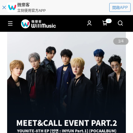
微樂客
開啟APP
立刻使用官方APP
0
1
/
4