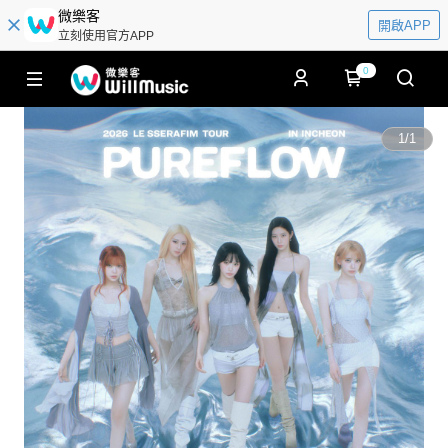
微樂客
開啟APP
立刻使用官方APP
0
1
/
1