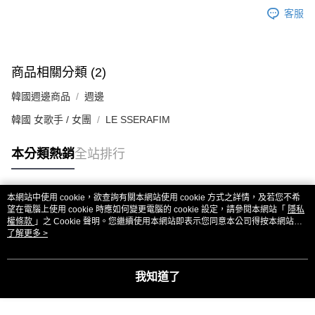
恩沛科技股份有限公司將有權停止該用戶之使用額度並採取法律行動。
客服
歐洲國家/地區配送
查看運費
商品相關分類 (2)
韓國週邊商品
週邊
韓國 女歌手 / 女團
LE SSERAFIM
本分類熱銷
全站排行
本網站中使用 cookie，欲查詢有關本網站使用 cookie 方式之詳情，及若您不希
熱門標籤
望在電腦上使用 cookie 時應如何變更電腦的 cookie 設定，請參閱本網站「
隱私
權條款
」之 Cookie 聲明。您繼續使用本網站即表示您同意本公司得按本網站使
用條款之 Cookie 聲明使用 cookie。
了解更多 >
我知道了