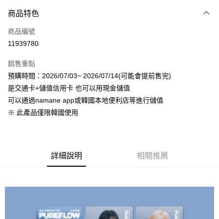
付款方式
商品特色
信用卡一次付款
商品編號
超商取貨付款
11939780
LINE Pay
銷售重點
Apple Pay
預購時間：2026/07/03~ 2026/07/14(可能會提前售完)
是交通卡+儲值信用卡 也可以用現金儲值
街口支付
可以通過namane app或韓國本地便利店等進行儲值
悠遊付
※ 此產品僅限韓國使用
AFTEE先享後付
相關說明
【關於「AFTEE先享後付」】
詳細說明
相關推薦
ATM付款
AFTEE先享後付是「在收到商品之後才付款」的支付方式。 讓您購物簡單
便利好安心！
１．簡單：不需註冊會員、不需綁卡、不需儲值。
運送方式
２．便利：只要手機號碼，簡訊認證，即可結帳。
３．安心：先確認商品／服務後，再付款。
全家取貨付款
每筆NT$60，滿NT$1,599(含以上)免運費
【「AFTEE先享後付」結帳流程】