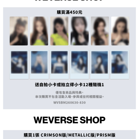
２．訂單成立數日內，您將收到繳費通知簡訊。
每筆NT$60，滿NT$1,599(含以上)免運費
３．收到繳費通知簡訊後14天內，點擊此簡訊中的連結，可透過四大超商／
ATM／網路銀行／等多元方式進行付款，方視為交易完成。
7-11取貨付款
※ 請注意：結帳手續完成當下不需立刻繳費，但若您需要取消訂單，請聯絡
每筆NT$60，滿NT$1,599(含以上)免運費
購買商品的店家。未經商家同意取消之訂單仍視為有效，需透過AFTEE先享
後付繳納相關費用。
付款後7-11取貨
※ 交易是否成功請以「AFTEE先享後付 」之結帳頁面顯示為準，若有關於
是否繳費成功／繳費後需取消欲退款等相關疑問，請聯繫「AFTEE先享後付
每筆NT$60，滿NT$1,599(含以上)免運費
客戶支援中心」
https://netprotections.freshdesk.com/support/home
新竹貨運
【注意事項】
１．透過由恩沛科技股份有限公司提供之「AFTEE先享後付」服務完成之交
每筆NT$90
易，需依本服務之必要範圍內提供個人資料，並將交易相關給付款項請求債
權轉讓予恩沛科技股份有限公司。
宅配 (離島)
２．關於個人資料處理事宜，請瀏覽以下網址：
每筆NT$200
https://aftee.tw/terms/#terms3
３．未成年的使用者請事先徵得法定代理人或監護人之同意方可使用
付款後門市自取
「AFTEE先享後付」，若未經同意申辦者引起之損失，本公司不負相關責
任。
免運費
４．使用「AFTEE先享後付」時，將依據個別帳號之用戶狀況，依本公司即
時審查核予不同之上限額度；若仍有額度不足之情形，本公司將視審查結果
亞洲國家/地區配送
查看運費
請求用戶進行身份認證。
５．嚴禁一人註冊多個帳號或使用他人資訊註冊。若發現惡意使用之情形，
北美國家/地區配送
查看運費
恩沛科技股份有限公司將有權停止該用戶之使用額度並採取法律行動。