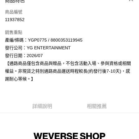
商品特色
信用卡一次付款
商品編號
超商取貨付款
11937852
LINE Pay
銷售重點
Apple Pay
產編/條碼：YGP0775 / 8800353119945
發行公司：YG ENTERTAINMENT
街口支付
發行日期：2026/07
悠遊付
【通路商品僅包含商品與贈品，不包含活動入場、參與資格或相關
權益。非現貨之特別通路商品運送時程較長(約發行後7-10天)，感
AFTEE先享後付
謝耐心等候。】
相關說明
【關於「AFTEE先享後付」】
ATM付款
AFTEE先享後付是「在收到商品之後才付款」的支付方式。 讓您購物簡單
便利好安心！
１．簡單：不需註冊會員、不需綁卡、不需儲值。
詳細說明
相關推薦
運送方式
２．便利：只要手機號碼，簡訊認證，即可結帳。
３．安心：先確認商品／服務後，再付款。
全家取貨付款
每筆NT$60，滿NT$1,599(含以上)免運費
【「AFTEE先享後付」結帳流程】
１．於結帳方式選擇「AFTEE先享後付」後，將跳轉至「AFTEE先享後付」
付款後全家取貨
結帳頁面，進行簡訊認證並確認金額後，即可完成結帳。