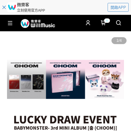
微樂客
開啟APP
立刻使用官方APP
0
1
/
4