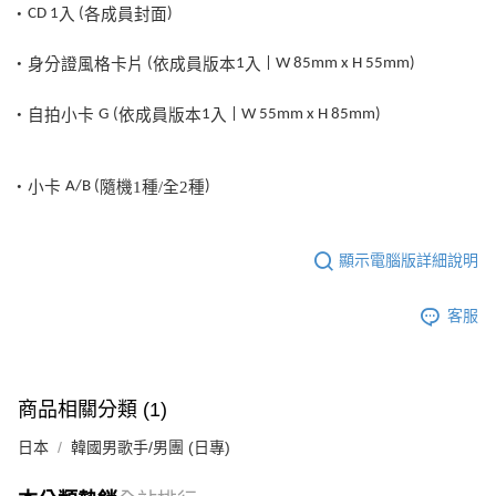
・
CD
1
入
(
各成員封面
)
・身分證風格卡片
(
依成員版本
1
入
| W 85mm x H 55mm)
・自拍小卡
G
(
依成員版本
1
入
| W 55mm x H 85mm)
・小卡
A/B (
隨機
1
種
/
全
2
種
)
顯示電腦版詳細說明
客服
商品相關分類 (1)
日本
韓國男歌手/男團 (日專)