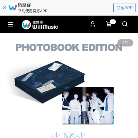
微樂客
開啟APP
立刻使用官方APP
0
1
/
1