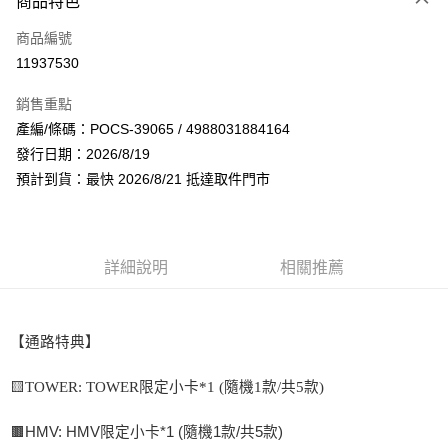
商品特色
信用卡一次付款
商品編號
超商取貨付款
11937530
LINE Pay
銷售重點
Apple Pay
產編/條碼：POCS-39065 / 4988031884164
發行日期：2026/8/19
街口支付
預計到貨：最快 2026/8/21 抵達取件門市
悠遊付
AFTEE先享後付
相關說明
詳細說明
相關推薦
【關於「AFTEE先享後付」】
ATM付款
AFTEE先享後付是「在收到商品之後才付款」的支付方式。 讓您購物簡單
便利好安心！
１．簡單：不需註冊會員、不需綁卡、不需儲值。
【通路特典】
運送方式
２．便利：只要手機號碼，簡訊認證，即可結帳。
３．安心：先確認商品／服務後，再付款。
全家取貨付款
🟨TOWER: TOWER限定小卡*1 (隨機1款/共5款)
每筆NT$60，滿NT$1,599(含以上)免運費
【「AFTEE先享後付」結帳流程】
１．於結帳方式選擇「AFTEE先享後付」後，將跳轉至「AFTEE先享後付」
🟫HMV: HMV限定小卡*1 (隨機1款/共5款)
付款後全家取貨
結帳頁面，進行簡訊認證並確認金額後，即可完成結帳。