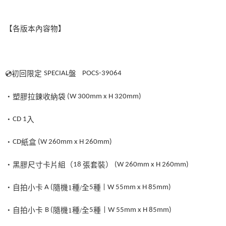
【各版本內容物】
💿
初回限定
SPECIAL
盤
POCS-39064
・塑膠拉鍊收納袋
(W 300mm x H 320mm)
・
CD
1
入
・
CD
紙盒
(W 260mm x H 260mm)
・黑膠尺寸卡片組（
18
張套裝）
(W 260mm x H 260mm)
・自拍小卡
A (
隨機
1
種
/
全
5
種
| W 55mm x H 85mm)
・自拍小卡
B (
隨機
1
種
/
全
5
種
| W 55mm x H 85mm)