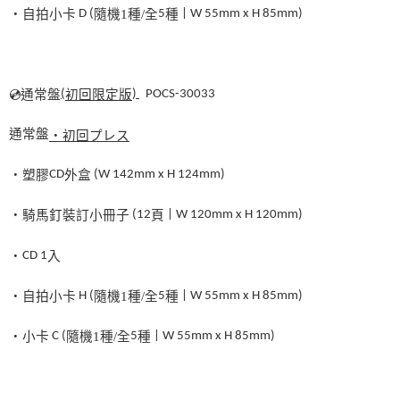
・自拍小卡
D (
隨機
1
種
/
全
5
種
| W 55mm x H 85mm)
💿
通常盤
(
初回限定版
)
POCS-30033
通常盤
・初回プレス
・塑膠
CD
外盒
(W 142mm x H 124mm)
・騎馬釘裝訂小冊子
(12
頁
| W 120mm x H 120mm)
・
CD
1
入
・自拍小卡
H (
隨機
1
種
/
全
5
種
| W 55mm x H 85mm)
・小卡
C (
隨機
1
種
/
全
5
種
| W 55mm x H 85mm)