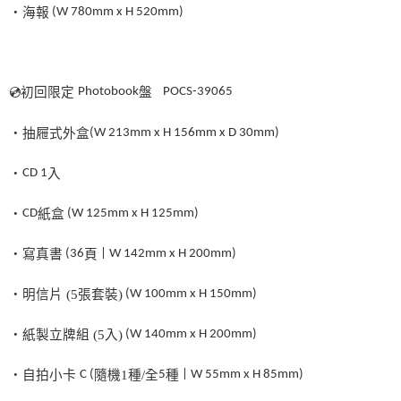
・海報
(W 780mm x H 520mm)
💿
初回限定
Photobook
盤
POCS-39065
・抽屜式外盒
(W 213mm x H 156mm x D 30mm)
・
CD
1
入
・
CD
紙盒
(W 125mm x H 125mm)
・寫真書
(36
頁
| W 142mm x H 200mm)
・明信片
(5
張套裝
)
(W 100mm x H 150mm)
・紙製立牌組
(5
入
)
(W 140mm x H 200mm)
・自拍小卡
C (
隨機
1
種
/
全
5
種
| W 55mm x H 85mm)