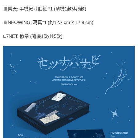
２．訂單成立數日內，您將收到繳費通知簡訊。
每筆NT$60，滿NT$1,599(含以上)免運費
🟥樂天: 手機尺寸貼紙 *1 (隨機1款/共5款)
３．收到繳費通知簡訊後14天內，點擊此簡訊中的連結，可透過四大超商／
ATM／網路銀行／等多元方式進行付款，方視為交易完成。
7-11取貨付款
※ 請注意：結帳手續完成當下不需立刻繳費，但若您需要取消訂單，請聯絡
🟦NEOWING: 寫真*1 (約12.7 cm × 17.8 cm)
每筆NT$60，滿NT$1,599(含以上)免運費
購買商品的店家。未經商家同意取消之訂單仍視為有效，需透過AFTEE先享
後付繳納相關費用。
◻️7NET: 徽章 (隨機1款/共5款)
付款後7-11取貨
※ 交易是否成功請以「AFTEE先享後付 」之結帳頁面顯示為準，若有關於
是否繳費成功／繳費後需取消欲退款等相關疑問，請聯繫「AFTEE先享後付
每筆NT$60，滿NT$1,599(含以上)免運費
客戶支援中心」
https://netprotections.freshdesk.com/support/home
新竹貨運
【注意事項】
１．透過由恩沛科技股份有限公司提供之「AFTEE先享後付」服務完成之交
每筆NT$90
易，需依本服務之必要範圍內提供個人資料，並將交易相關給付款項請求債
權轉讓予恩沛科技股份有限公司。
宅配 (離島)
２．關於個人資料處理事宜，請瀏覽以下網址：
每筆NT$200
https://aftee.tw/terms/#terms3
３．未成年的使用者請事先徵得法定代理人或監護人之同意方可使用
付款後門市自取
「AFTEE先享後付」，若未經同意申辦者引起之損失，本公司不負相關責
任。
免運費
４．使用「AFTEE先享後付」時，將依據個別帳號之用戶狀況，依本公司即
時審查核予不同之上限額度；若仍有額度不足之情形，本公司將視審查結果
亞洲國家/地區配送
查看運費
請求用戶進行身份認證。
５．嚴禁一人註冊多個帳號或使用他人資訊註冊。若發現惡意使用之情形，
北美國家/地區配送
查看運費
恩沛科技股份有限公司將有權停止該用戶之使用額度並採取法律行動。