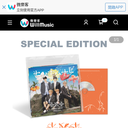
微樂客
開啟APP
立刻使用官方APP
0
1
/
1