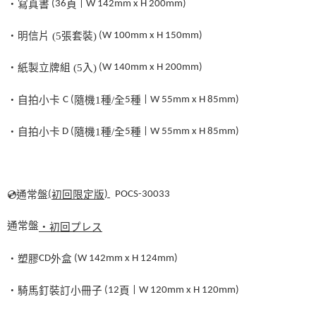
・寫真書
(36
頁
| W 142mm x H 200mm)
・明信片
(5
張套裝
)
(W 100mm x H 150mm)
・紙製立牌組
(5
入
)
(W 140mm x H 200mm)
・自拍小卡
C (
隨機
1
種
/
全
5
種
| W 55mm x H 85mm)
・自拍小卡
D (
隨機
1
種
/
全
5
種
| W 55mm x H 85mm)
💿
通常盤
(
初回限定版
)
POCS-30033
通常盤
・初回プレス
・塑膠
CD
外盒
(W 142mm x H 124mm)
・騎馬釘裝訂小冊子
(12
頁
| W 120mm x H 120mm)