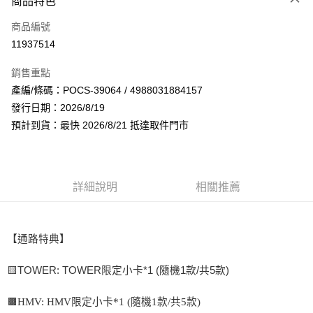
商品特色
信用卡一次付款
商品編號
超商取貨付款
11937514
LINE Pay
銷售重點
Apple Pay
產編/條碼：POCS-39064 / 4988031884157
發行日期：2026/8/19
街口支付
預計到貨：最快 2026/8/21 抵達取件門市
悠遊付
AFTEE先享後付
相關說明
詳細說明
相關推薦
【關於「AFTEE先享後付」】
ATM付款
AFTEE先享後付是「在收到商品之後才付款」的支付方式。 讓您購物簡單
便利好安心！
１．簡單：不需註冊會員、不需綁卡、不需儲值。
【通路特典】
運送方式
２．便利：只要手機號碼，簡訊認證，即可結帳。
３．安心：先確認商品／服務後，再付款。
全家取貨付款
🟨TOWER: TOWER限定小卡*1 (隨機1款/共5款)
每筆NT$60，滿NT$1,599(含以上)免運費
【「AFTEE先享後付」結帳流程】
１．於結帳方式選擇「AFTEE先享後付」後，將跳轉至「AFTEE先享後付」
🟫HMV: HMV限定小卡*1 (隨機1款/共5款)
付款後全家取貨
結帳頁面，進行簡訊認證並確認金額後，即可完成結帳。