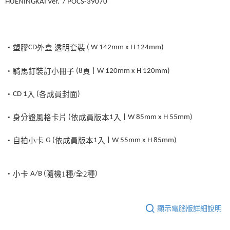
HUENINGKAI Ver. / POCS-39070
・塑膠
CD
外盒
透明套裝
( W 142mm x H 124mm)
・騎馬釘裝訂小冊子
(8
頁
| W 120mm x H 120mm)
・
CD
1
入
(
各成員封面
)
・身分證風格卡片
(
依成員版本
1
入
| W 85mm x H 55mm)
・自拍小卡
G
(
依成員版本
1
入
| W 55mm x H 85mm)
・小卡
A/B (
隨機
1
種
/
全
2
種
)
顯示電腦版詳細說明