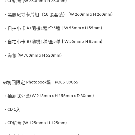
・
CD
紙盒
(W 260mm x H 260mm)
・黑膠尺寸卡片組（
18
張套裝）
(W 260mm x H 260mm)
・自拍小卡
A (
隨機
1
種
/
全
5
種
| W 55mm x H 85mm)
・自拍小卡
B (
隨機
1
種
/
全
5
種
| W 55mm x H 85mm)
・海報
(W 780mm x H 520mm)
💿
初回限定
Photobook
盤
POCS-39065
・抽屜式外盒
(W 213mm x H 156mm x D 30mm)
・
CD
1
入
・
CD
紙盒
(W 125mm x H 125mm)