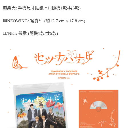
２．訂單成立數日內，您將收到繳費通知簡訊。
每筆NT$60，滿NT$1,599(含以上)免運費
🟥樂天: 手機尺寸貼紙 *1 (隨機1款/共5款)
３．收到繳費通知簡訊後14天內，點擊此簡訊中的連結，可透過四大超商／
ATM／網路銀行／等多元方式進行付款，方視為交易完成。
7-11取貨付款
※ 請注意：結帳手續完成當下不需立刻繳費，但若您需要取消訂單，請聯絡
🟦NEOWING: 寫真*1 (約12.7 cm × 17.8 cm)
每筆NT$60，滿NT$1,599(含以上)免運費
購買商品的店家。未經商家同意取消之訂單仍視為有效，需透過AFTEE先享
後付繳納相關費用。
◻️7NET: 徽章 (隨機1款/共5款)
付款後7-11取貨
※ 交易是否成功請以「AFTEE先享後付 」之結帳頁面顯示為準，若有關於
是否繳費成功／繳費後需取消欲退款等相關疑問，請聯繫「AFTEE先享後付
每筆NT$60，滿NT$1,599(含以上)免運費
客戶支援中心」
https://netprotections.freshdesk.com/support/home
新竹貨運
【注意事項】
１．透過由恩沛科技股份有限公司提供之「AFTEE先享後付」服務完成之交
每筆NT$90
易，需依本服務之必要範圍內提供個人資料，並將交易相關給付款項請求債
權轉讓予恩沛科技股份有限公司。
宅配 (離島)
２．關於個人資料處理事宜，請瀏覽以下網址：
每筆NT$200
https://aftee.tw/terms/#terms3
３．未成年的使用者請事先徵得法定代理人或監護人之同意方可使用
付款後門市自取
「AFTEE先享後付」，若未經同意申辦者引起之損失，本公司不負相關責
任。
免運費
４．使用「AFTEE先享後付」時，將依據個別帳號之用戶狀況，依本公司即
時審查核予不同之上限額度；若仍有額度不足之情形，本公司將視審查結果
亞洲國家/地區配送
查看運費
請求用戶進行身份認證。
５．嚴禁一人註冊多個帳號或使用他人資訊註冊。若發現惡意使用之情形，
北美國家/地區配送
查看運費
恩沛科技股份有限公司將有權停止該用戶之使用額度並採取法律行動。