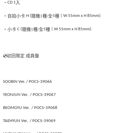
・
CD
1
入
・自拍小卡
H (
隨機
1
種
/
全
5
種
| W 55mm x H 85mm)
・小卡
C (
隨機
1
種
/
全
5
種
| W 55mm x H 85mm)
💿
初回限定
成員盤
SOOBIN Ver. / POCS-39066
YEONJUN Ver. / POCS-39067
BEOMGYU Ver. / POCS-39068
TAEHYUN Ver. / POCS-39069