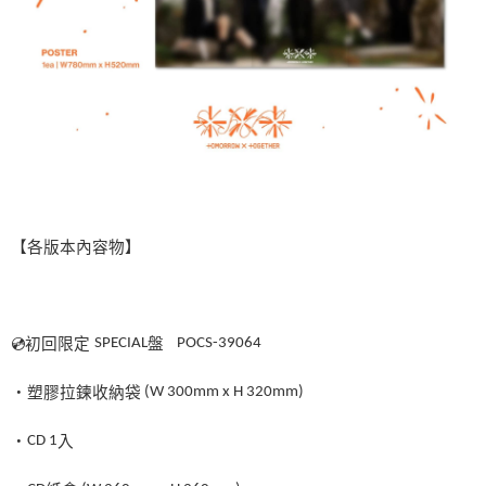
【各版本內容物】
💿
初回限定
SPECIAL
盤
POCS-39064
・塑膠拉鍊收納袋
(W 300mm x H 320mm)
・
CD
1
入