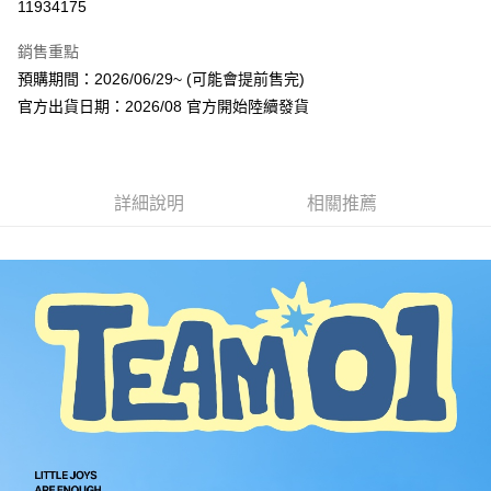
11934175
LINE Pay
銷售重點
Apple Pay
預購期間：2026/06/29~ (可能會提前售完)
官方出貨日期：2026/08 官方開始陸續發貨
街口支付
悠遊付
AFTEE先享後付
詳細說明
相關推薦
相關說明
【關於「AFTEE先享後付」】
ATM付款
AFTEE先享後付是「在收到商品之後才付款」的支付方式。 讓您購物簡單
便利好安心！
１．簡單：不需註冊會員、不需綁卡、不需儲值。
運送方式
２．便利：只要手機號碼，簡訊認證，即可結帳。
３．安心：先確認商品／服務後，再付款。
全家取貨付款
每筆NT$60，滿NT$1,599(含以上)免運費
【「AFTEE先享後付」結帳流程】
１．於結帳方式選擇「AFTEE先享後付」後，將跳轉至「AFTEE先享後付」
付款後全家取貨
結帳頁面，進行簡訊認證並確認金額後，即可完成結帳。
２．訂單成立數日內，您將收到繳費通知簡訊。
每筆NT$60，滿NT$1,599(含以上)免運費
３．收到繳費通知簡訊後14天內，點擊此簡訊中的連結，可透過四大超商／
ATM／網路銀行／等多元方式進行付款，方視為交易完成。