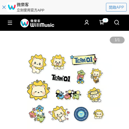
微樂客
開啟APP
立刻使用官方APP
0
1
/
1