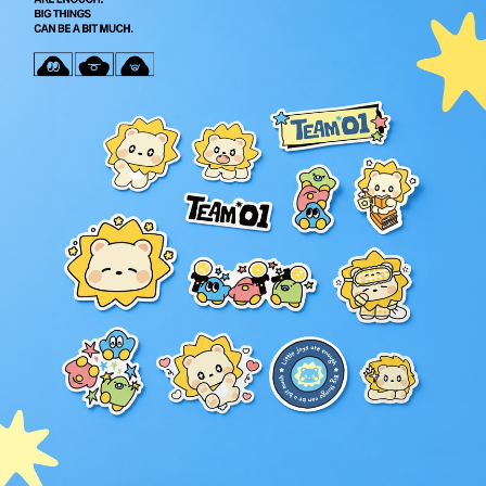
7-11取貨付款
※ 請注意：結帳手續完成當下不需立刻繳費，但若您需要取消訂單，請聯絡
每筆NT$60，滿NT$1,599(含以上)免運費
購買商品的店家。未經商家同意取消之訂單仍視為有效，需透過AFTEE先享
後付繳納相關費用。
付款後7-11取貨
※ 交易是否成功請以「AFTEE先享後付 」之結帳頁面顯示為準，若有關於
是否繳費成功／繳費後需取消欲退款等相關疑問，請聯繫「AFTEE先享後付
每筆NT$60，滿NT$1,599(含以上)免運費
客戶支援中心」
https://netprotections.freshdesk.com/support/home
新竹貨運
【注意事項】
１．透過由恩沛科技股份有限公司提供之「AFTEE先享後付」服務完成之交
每筆NT$90
易，需依本服務之必要範圍內提供個人資料，並將交易相關給付款項請求債
權轉讓予恩沛科技股份有限公司。
宅配 (離島)
２．關於個人資料處理事宜，請瀏覽以下網址：
每筆NT$200
https://aftee.tw/terms/#terms3
３．未成年的使用者請事先徵得法定代理人或監護人之同意方可使用
付款後門市自取
「AFTEE先享後付」，若未經同意申辦者引起之損失，本公司不負相關責
任。
免運費
４．使用「AFTEE先享後付」時，將依據個別帳號之用戶狀況，依本公司即
時審查核予不同之上限額度；若仍有額度不足之情形，本公司將視審查結果
亞洲國家/地區配送
查看運費
請求用戶進行身份認證。
５．嚴禁一人註冊多個帳號或使用他人資訊註冊。若發現惡意使用之情形，
北美國家/地區配送
查看運費
恩沛科技股份有限公司將有權停止該用戶之使用額度並採取法律行動。
歐洲國家/地區配送
查看運費