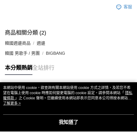
客服
商品相關分類 (2)
韓國週邊商品
週邊
韓國 男歌手 / 男團
BIGBANG
本分類熱銷
全站排行
本網站中使用 cookie，欲查詢有關本網站使用 cookie 方式之詳情，及若您不希
熱門標籤
望在電腦上使用 cookie 時應如何變更電腦的 cookie 設定，請參閱本網站「
隱私
權條款
」之 Cookie 聲明。您繼續使用本網站即表示您同意本公司得按本網站使
用條款之 Cookie 聲明使用 cookie。
了解更多 >
我知道了