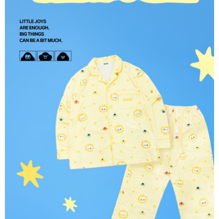
２．訂單成立數日內，您將收到繳費通知簡訊。
每筆NT$60，滿NT$1,599(含以上)免運費
３．收到繳費通知簡訊後14天內，點擊此簡訊中的連結，可透過四大超商／
ATM／網路銀行／等多元方式進行付款，方視為交易完成。
7-11取貨付款
※ 請注意：結帳手續完成當下不需立刻繳費，但若您需要取消訂單，請聯絡
每筆NT$60，滿NT$1,599(含以上)免運費
購買商品的店家。未經商家同意取消之訂單仍視為有效，需透過AFTEE先享
後付繳納相關費用。
付款後7-11取貨
※ 交易是否成功請以「AFTEE先享後付 」之結帳頁面顯示為準，若有關於
是否繳費成功／繳費後需取消欲退款等相關疑問，請聯繫「AFTEE先享後付
每筆NT$60，滿NT$1,599(含以上)免運費
客戶支援中心」
https://netprotections.freshdesk.com/support/home
新竹貨運
【注意事項】
１．透過由恩沛科技股份有限公司提供之「AFTEE先享後付」服務完成之交
每筆NT$90
易，需依本服務之必要範圍內提供個人資料，並將交易相關給付款項請求債
權轉讓予恩沛科技股份有限公司。
宅配 (離島)
２．關於個人資料處理事宜，請瀏覽以下網址：
每筆NT$200
https://aftee.tw/terms/#terms3
３．未成年的使用者請事先徵得法定代理人或監護人之同意方可使用
付款後門市自取
「AFTEE先享後付」，若未經同意申辦者引起之損失，本公司不負相關責
任。
免運費
４．使用「AFTEE先享後付」時，將依據個別帳號之用戶狀況，依本公司即
時審查核予不同之上限額度；若仍有額度不足之情形，本公司將視審查結果
亞洲國家/地區配送
查看運費
請求用戶進行身份認證。
５．嚴禁一人註冊多個帳號或使用他人資訊註冊。若發現惡意使用之情形，
北美國家/地區配送
查看運費
恩沛科技股份有限公司將有權停止該用戶之使用額度並採取法律行動。