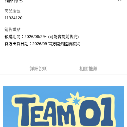
商品特色
信用卡一次付款
商品編號
超商取貨付款
11934120
LINE Pay
銷售重點
Apple Pay
預購期間：2026/06/29~ (可能會提前售完)
官方出貨日期：2026/09 官方開始陸續發貨
街口支付
悠遊付
AFTEE先享後付
詳細說明
相關推薦
相關說明
【關於「AFTEE先享後付」】
ATM付款
AFTEE先享後付是「在收到商品之後才付款」的支付方式。 讓您購物簡單
便利好安心！
１．簡單：不需註冊會員、不需綁卡、不需儲值。
運送方式
２．便利：只要手機號碼，簡訊認證，即可結帳。
３．安心：先確認商品／服務後，再付款。
全家取貨付款
每筆NT$60，滿NT$1,599(含以上)免運費
【「AFTEE先享後付」結帳流程】
１．於結帳方式選擇「AFTEE先享後付」後，將跳轉至「AFTEE先享後付」
付款後全家取貨
結帳頁面，進行簡訊認證並確認金額後，即可完成結帳。