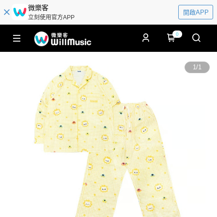
微樂客
開啟APP
立刻使用官方APP
0
1
/
1