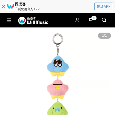
微樂客
開啟APP
立刻使用官方APP
0
1
/
1