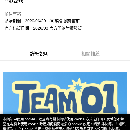
11934075
LINE Pay
銷售重點
Apple Pay
預購期間：2026/06/29~ (可能會提前售完)
官方出貨日期：2026/08 官方開始陸續發貨
街口支付
悠遊付
AFTEE先享後付
詳細說明
相關推薦
相關說明
【關於「AFTEE先享後付」】
ATM付款
AFTEE先享後付是「在收到商品之後才付款」的支付方式。 讓您購物簡單
便利好安心！
１．簡單：不需註冊會員、不需綁卡、不需儲值。
運送方式
２．便利：只要手機號碼，簡訊認證，即可結帳。
３．安心：先確認商品／服務後，再付款。
全家取貨付款
每筆NT$60，滿NT$1,599(含以上)免運費
【「AFTEE先享後付」結帳流程】
１．於結帳方式選擇「AFTEE先享後付」後，將跳轉至「AFTEE先享後付」
付款後全家取貨
結帳頁面，進行簡訊認證並確認金額後，即可完成結帳。
２．訂單成立數日內，您將收到繳費通知簡訊。
本網站中使用 cookie，欲查詢有關本網站使用 cookie 方式之詳情，及若您不希
每筆NT$60，滿NT$1,599(含以上)免運費
３．收到繳費通知簡訊後14天內，點擊此簡訊中的連結，可透過四大超商／
望在電腦上使用 cookie 時應如何變更電腦的 cookie 設定，請參閱本網站「
隱私
ATM／網路銀行／等多元方式進行付款，方視為交易完成。
權條款
」之 Cookie 聲明。您繼續使用本網站即表示您同意本公司得按本網站使