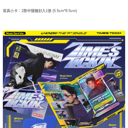
ATM／網路銀行／等多元方式進行付款，方視為交易完成。
7-11取貨付款
※ 請注意：結帳手續完成當下不需立刻繳費，但若您需要取消訂單，請聯絡
寫真小卡：2款中隨機封入1張 (5.5cm*8.5cm)
每筆NT$60，滿NT$1,599(含以上)免運費
購買商品的店家。未經商家同意取消之訂單仍視為有效，需透過AFTEE先享
後付繳納相關費用。
付款後7-11取貨
※ 交易是否成功請以「AFTEE先享後付 」之結帳頁面顯示為準，若有關於
是否繳費成功／繳費後需取消欲退款等相關疑問，請聯繫「AFTEE先享後付
每筆NT$60，滿NT$1,599(含以上)免運費
客戶支援中心」
https://netprotections.freshdesk.com/support/home
新竹貨運
【注意事項】
１．透過由恩沛科技股份有限公司提供之「AFTEE先享後付」服務完成之交
每筆NT$90
易，需依本服務之必要範圍內提供個人資料，並將交易相關給付款項請求債
權轉讓予恩沛科技股份有限公司。
宅配 (離島)
２．關於個人資料處理事宜，請瀏覽以下網址：
每筆NT$200
https://aftee.tw/terms/#terms3
３．未成年的使用者請事先徵得法定代理人或監護人之同意方可使用
付款後門市自取
「AFTEE先享後付」，若未經同意申辦者引起之損失，本公司不負相關責
任。
免運費
４．使用「AFTEE先享後付」時，將依據個別帳號之用戶狀況，依本公司即
時審查核予不同之上限額度；若仍有額度不足之情形，本公司將視審查結果
亞洲國家/地區配送
查看運費
請求用戶進行身份認證。
５．嚴禁一人註冊多個帳號或使用他人資訊註冊。若發現惡意使用之情形，
北美國家/地區配送
查看運費
恩沛科技股份有限公司將有權停止該用戶之使用額度並採取法律行動。
歐洲國家/地區配送
查看運費