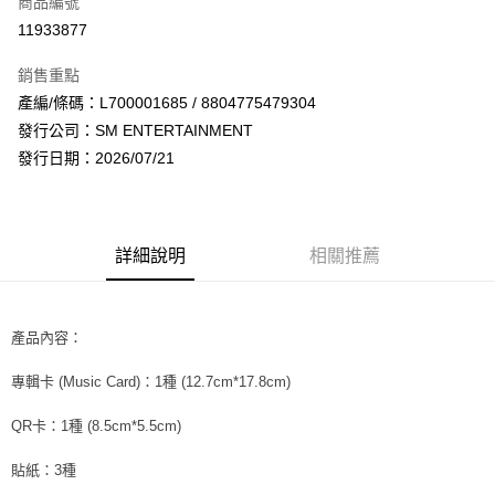
商品編號
超商取貨付款
11933877
LINE Pay
銷售重點
Apple Pay
產編/條碼：L700001685 / 8804775479304
發行公司：SM ENTERTAINMENT
街口支付
發行日期：2026/07/21
悠遊付
AFTEE先享後付
相關說明
詳細說明
相關推薦
【關於「AFTEE先享後付」】
ATM付款
AFTEE先享後付是「在收到商品之後才付款」的支付方式。 讓您購物簡單
便利好安心！
１．簡單：不需註冊會員、不需綁卡、不需儲值。
產品內容：
運送方式
２．便利：只要手機號碼，簡訊認證，即可結帳。
３．安心：先確認商品／服務後，再付款。
全家取貨付款
專輯卡 (Music Card)：1種 (12.7cm*17.8cm)
每筆NT$60，滿NT$1,599(含以上)免運費
【「AFTEE先享後付」結帳流程】
QR卡：1種 (8.5cm*5.5cm)
１．於結帳方式選擇「AFTEE先享後付」後，將跳轉至「AFTEE先享後付」
付款後全家取貨
結帳頁面，進行簡訊認證並確認金額後，即可完成結帳。
貼紙：3種
２．訂單成立數日內，您將收到繳費通知簡訊。
每筆NT$60，滿NT$1,599(含以上)免運費
３．收到繳費通知簡訊後14天內，點擊此簡訊中的連結，可透過四大超商／