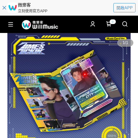
微樂客
開啟APP
立刻使用官方APP
0
1
/
1