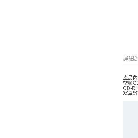
詳細
產品內
塑膠C
CD-R
寫真歌詞