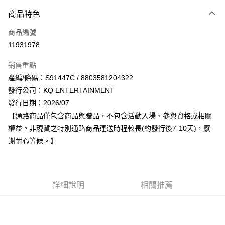
付款方式
商品特色
信用卡一次付款
商品編號
超商取貨付款
11931978
LINE Pay
銷售重點
Apple Pay
產編/條碼：S91447C / 8803581204322
發行公司：KQ ENTERTAINMENT
街口支付
發行日期：2026/07
悠遊付
【通路商品僅包含商品與贈品，不包含活動入場、參與資格或相關
權益。非現貨之特別通路商品運送時程較長(約發行後7-10天)，感
AFTEE先享後付
謝耐心等候。】
相關說明
【關於「AFTEE先享後付」】
ATM付款
AFTEE先享後付是「在收到商品之後才付款」的支付方式。 讓您購物簡單
便利好安心！
１．簡單：不需註冊會員、不需綁卡、不需儲值。
詳細說明
相關推薦
運送方式
２．便利：只要手機號碼，簡訊認證，即可結帳。
３．安心：先確認商品／服務後，再付款。
全家取貨付款
每筆NT$60，滿NT$1,599(含以上)免運費
【「AFTEE先享後付」結帳流程】