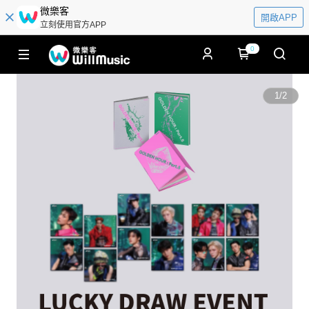
微樂客
開啟APP
立刻使用官方APP
0
1
/
2