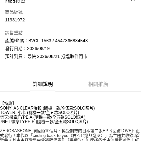
商品特色
信用卡一次付款
商品編號
超商取貨付款
11931972
LINE Pay
銷售重點
Apple Pay
產編/條碼：BVCL-1563 / 4547366834543
發行日期：2026/08/19
街口支付
預計到貨：最快 2026/08/21 抵達取件門市
悠遊付
AFTEE先享後付
相關說明
詳細說明
相關推薦
【關於「AFTEE先享後付」】
ATM付款
AFTEE先享後付是「在收到商品之後才付款」的支付方式。 讓您購物簡單
便利好安心！
【特典】
１．簡單：不需註冊會員、不需綁卡、不需儲值。
SONY: A3 CLEAR海報 (隨機一款/全五款SOLO照片)
運送方式
２．便利：只要手機號碼，簡訊認證，即可結帳。
TOWER: 小卡 (隨機一款/全五款SOLO照片)
樂天:徽章TYPE A (隨機一款/全五款SOLO照片)
３．安心：先確認商品／服務後，再付款。
全家取貨付款
7NET:徽章TYPE B (隨機一款/全五款SOLO照片)
每筆NT$60，滿NT$1,599(含以上)免運費
【「AFTEE先享後付」結帳流程】
ZEROBASEONE 睽違約10個月、備受期待的日本第二張EP《回歸LOVE》正
１．於結帳方式選擇「AFTEE先享後付」後，將跳轉至「AFTEE先享後付」
式發行！本作以「circling back to you（
君へと巡り巡る
）」為主題共收錄3首
付款後全家取貨
結帳頁面，進行簡訊認證並確認金額後，即可完成結帳。
歌曲。其中主打歌是由曾憑藉代表作《幾億光年》席捲各大串流榜單並登上紅