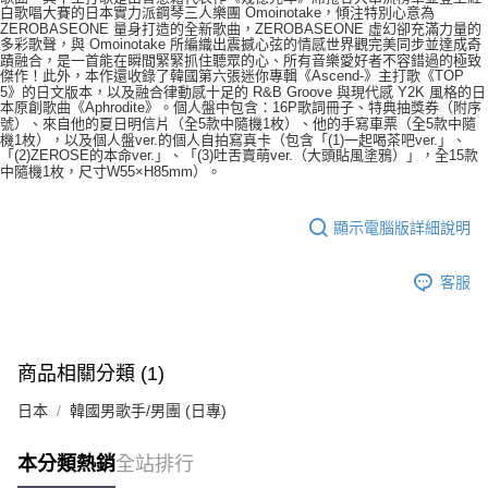
白歌唱大賽的日本實力派鋼琴三人樂團 Omoinotake，傾注特別心意為
２．訂單成立數日內，您將收到繳費通知簡訊。
每筆NT$60，滿NT$1,599(含以上)免運費
ZEROBASEONE 量身打造的全新歌曲，ZEROBASEONE 虛幻卻充滿力量的
３．收到繳費通知簡訊後14天內，點擊此簡訊中的連結，可透過四大超商／
多彩歌聲，與 Omoinotake 所編織出震撼心弦的情感世界觀完美同步並達成奇
ATM／網路銀行／等多元方式進行付款，方視為交易完成。
蹟融合，是一首能在瞬間緊緊抓住聽眾的心、所有音樂愛好者不容錯過的極致
7-11取貨付款
※ 請注意：結帳手續完成當下不需立刻繳費，但若您需要取消訂單，請聯絡
傑作！此外，本作還收錄了韓國第六張迷你專輯《Ascend-》主打歌《TOP
5》的日文版本，以及融合律動感十足的 R&B Groove 與現代感 Y2K 風格的日
每筆NT$60，滿NT$1,599(含以上)免運費
購買商品的店家。未經商家同意取消之訂單仍視為有效，需透過AFTEE先享
本原創歌曲《Aphrodite》。
個人盤中包含：16P歌詞冊子、特典抽獎券（附序
後付繳納相關費用。
號）、來自他的夏日明信片（全5款中隨機1枚）、他的手寫車票（全5款中隨
付款後7-11取貨
※ 交易是否成功請以「AFTEE先享後付 」之結帳頁面顯示為準，若有關於
機1枚），以及個人盤ver.的個人自拍寫真卡（包含「(1)一起喝茶吧ver.」、
是否繳費成功／繳費後需取消欲退款等相關疑問，請聯繫「AFTEE先享後付
「(2)ZEROSE的本命ver.」、「(3)吐舌賣萌ver.（大頭貼風塗鴉）」，全15款
每筆NT$60，滿NT$1,599(含以上)免運費
中隨機1枚，尺寸W55×H85mm）。
客戶支援中心」
https://netprotections.freshdesk.com/support/home
新竹貨運
【注意事項】
顯示電腦版詳細說明
１．透過由恩沛科技股份有限公司提供之「AFTEE先享後付」服務完成之交
每筆NT$90
易，需依本服務之必要範圍內提供個人資料，並將交易相關給付款項請求債
權轉讓予恩沛科技股份有限公司。
宅配 (離島)
客服
２．關於個人資料處理事宜，請瀏覽以下網址：
每筆NT$200
https://aftee.tw/terms/#terms3
３．未成年的使用者請事先徵得法定代理人或監護人之同意方可使用
付款後門市自取
「AFTEE先享後付」，若未經同意申辦者引起之損失，本公司不負相關責
任。
商品相關分類 (1)
免運費
４．使用「AFTEE先享後付」時，將依據個別帳號之用戶狀況，依本公司即
時審查核予不同之上限額度；若仍有額度不足之情形，本公司將視審查結果
日本
韓國男歌手/男團 (日專)
亞洲國家/地區配送
查看運費
請求用戶進行身份認證。
５．嚴禁一人註冊多個帳號或使用他人資訊註冊。若發現惡意使用之情形，
北美國家/地區配送
查看運費
本分類熱銷
全站排行
恩沛科技股份有限公司將有權停止該用戶之使用額度並採取法律行動。