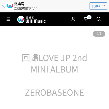
微樂客
開啟APP
立刻使用官方APP
0
1
/
1