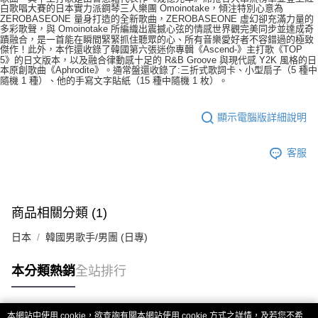
白歌唱大賽的日本實力派鋼琴三人樂團 Omoinotake，傾注特別心意為
２．訂單成立數日內，您將收到繳費通知簡訊。
每筆NT$60，滿NT$1,599(含以上)免運費
ZEROBASEONE 量身打造的全新歌曲，ZEROBASEONE 虛幻卻充滿力量的
３．收到繳費通知簡訊後14天內，點擊此簡訊中的連結，可透過四大超商／
多彩歌聲，與 Omoinotake 所編織出震撼心弦的情感世界觀完美同步並達成奇
ATM／網路銀行／等多元方式進行付款，方視為交易完成。
蹟融合，是一首能在瞬間緊緊抓住聽眾的心、所有音樂愛好者不容錯過的極致
7-11取貨付款
※ 請注意：結帳手續完成當下不需立刻繳費，但若您需要取消訂單，請聯絡
傑作！此外，本作還收錄了韓國第六張迷你專輯《Ascend-》主打歌《TOP
5》的日文版本，以及融合律動感十足的 R&B Groove 與現代感 Y2K 風格的日
每筆NT$60，滿NT$1,599(含以上)免運費
購買商品的店家。未經商家同意取消之訂單仍視為有效，需透過AFTEE先享
本原創歌曲《Aphrodite》。通常盤還收錄了:
三折式歌詞卡、小型扇子（5 種中
後付繳納相關費用。
隨機 1 種）、他的手寫文字貼紙（15 種中隨機 1 枚）。
付款後7-11取貨
※ 交易是否成功請以「AFTEE先享後付 」之結帳頁面顯示為準，若有關於
是否繳費成功／繳費後需取消欲退款等相關疑問，請聯繫「AFTEE先享後付
每筆NT$60，滿NT$1,599(含以上)免運費
客戶支援中心」
https://netprotections.freshdesk.com/support/home
顯示電腦版詳細說明
新竹貨運
【注意事項】
１．透過由恩沛科技股份有限公司提供之「AFTEE先享後付」服務完成之交
每筆NT$90
客服
易，需依本服務之必要範圍內提供個人資料，並將交易相關給付款項請求債
權轉讓予恩沛科技股份有限公司。
宅配 (離島)
２．關於個人資料處理事宜，請瀏覽以下網址：
每筆NT$200
https://aftee.tw/terms/#terms3
商品相關分類 (1)
３．未成年的使用者請事先徵得法定代理人或監護人之同意方可使用
付款後門市自取
「AFTEE先享後付」，若未經同意申辦者引起之損失，本公司不負相關責
日本
韓國男歌手/男團 (日專)
任。
免運費
４．使用「AFTEE先享後付」時，將依據個別帳號之用戶狀況，依本公司即
時審查核予不同之上限額度；若仍有額度不足之情形，本公司將視審查結果
亞洲國家/地區配送
查看運費
本分類熱銷
全站排行
請求用戶進行身份認證。
５．嚴禁一人註冊多個帳號或使用他人資訊註冊。若發現惡意使用之情形，
北美國家/地區配送
查看運費
恩沛科技股份有限公司將有權停止該用戶之使用額度並採取法律行動。
本網站中使用 cookie，欲查詢有關本網站使用 cookie 方式之詳情，及若您不希