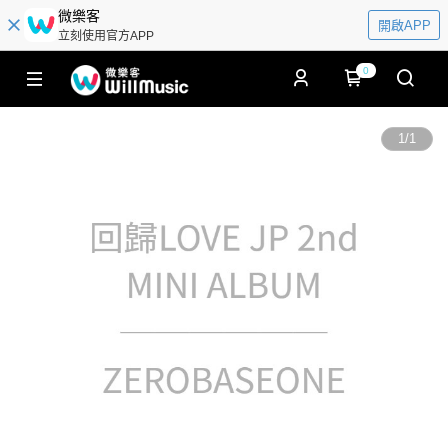
微樂客
開啟APP
立刻使用官方APP
0
1
/
1