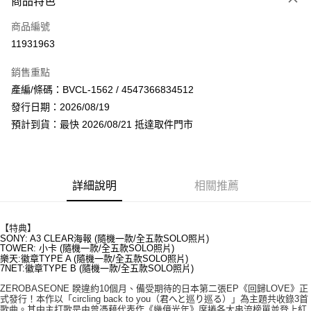
商品特色
信用卡一次付款
商品編號
超商取貨付款
11931963
LINE Pay
銷售重點
Apple Pay
產編/條碼：BVCL-1562 / 4547366834512
發行日期：2026/08/19
街口支付
預計到貨：最快 2026/08/21 抵達取件門市
悠遊付
AFTEE先享後付
相關說明
詳細說明
相關推薦
【關於「AFTEE先享後付」】
ATM付款
AFTEE先享後付是「在收到商品之後才付款」的支付方式。 讓您購物簡單
便利好安心！
【特典】
１．簡單：不需註冊會員、不需綁卡、不需儲值。
SONY: A3 CLEAR海報 (隨機一款/全五款SOLO照片)
運送方式
２．便利：只要手機號碼，簡訊認證，即可結帳。
TOWER: 小卡 (隨機一款/全五款SOLO照片)
樂天:徽章TYPE A (隨機一款/全五款SOLO照片)
３．安心：先確認商品／服務後，再付款。
全家取貨付款
7NET:徽章TYPE B (隨機一款/全五款SOLO照片)
每筆NT$60，滿NT$1,599(含以上)免運費
【「AFTEE先享後付」結帳流程】
ZEROBASEONE 睽違約10個月、備受期待的日本第二張EP《回歸LOVE》正
１．於結帳方式選擇「AFTEE先享後付」後，將跳轉至「AFTEE先享後付」
式發行！本作以「circling back to you（
君へと巡り巡る
）」為主題共收錄3首
付款後全家取貨
結帳頁面，進行簡訊認證並確認金額後，即可完成結帳。
歌曲。其中主打歌是由曾憑藉代表作《幾億光年》席捲各大串流榜單並登上紅