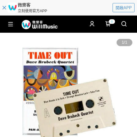
微樂客
開啟APP
立刻使用官方APP
0
1
/
1