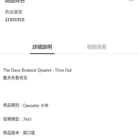
商品特色
信用卡一次付款
商品編號
超商取貨付款
11931915
LINE Pay
街口支付
詳細說明
相關推薦
悠遊付
AFTEE先享後付
相關說明
The Dave Brubeck Quartet - Time Out
【關於「AFTEE先享後付」】
戴夫布魯貝克
ATM付款
AFTEE先享後付是「在收到商品之後才付款」的支付方式。 讓您購物簡單
便利好安心！
１．簡單：不需註冊會員、不需綁卡、不需儲值。
運送方式
２．便利：只要手機號碼，簡訊認證，即可結帳。
３．安心：先確認商品／服務後，再付款。
Cassette 卡帶
商品類別 :
全家取貨付款
每筆NT$60，滿NT$1,599(含以上)免運費
【「AFTEE先享後付」結帳流程】
音樂類型 : Jazz
１．於結帳方式選擇「AFTEE先享後付」後，將跳轉至「AFTEE先享後付」
付款後全家取貨
結帳頁面，進行簡訊認證並確認金額後，即可完成結帳。
２．訂單成立數日內，您將收到繳費通知簡訊。
商品版本 : 進口版
每筆NT$60，滿NT$1,599(含以上)免運費
３．收到繳費通知簡訊後14天內，點擊此簡訊中的連結，可透過四大超商／