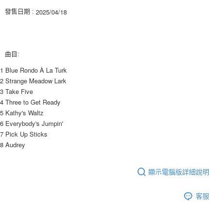
ATM／網路銀行／等多元方式進行付款，方視為交易完成。
7-11取貨付款
2025/04/18
發售日期 :
※ 請注意：結帳手續完成當下不需立刻繳費，但若您需要取消訂單，請聯絡
每筆NT$60，滿NT$1,599(含以上)免運費
購買商品的店家。未經商家同意取消之訂單仍視為有效，需透過AFTEE先享
後付繳納相關費用。
付款後7-11取貨
※ 交易是否成功請以「AFTEE先享後付 」之結帳頁面顯示為準，若有關於
是否繳費成功／繳費後需取消欲退款等相關疑問，請聯繫「AFTEE先享後付
曲目:
每筆NT$60，滿NT$1,599(含以上)免運費
客戶支援中心」
https://netprotections.freshdesk.com/support/home
1 Blue Rondo À La Turk
新竹貨運
【注意事項】
2 Strange Meadow Lark
１．透過由恩沛科技股份有限公司提供之「AFTEE先享後付」服務完成之交
每筆NT$90
3 Take Five
易，需依本服務之必要範圍內提供個人資料，並將交易相關給付款項請求債
4 Three to Get Ready
權轉讓予恩沛科技股份有限公司。
宅配 (離島)
２．關於個人資料處理事宜，請瀏覽以下網址：
5 Kathy's Waltz
每筆NT$200
https://aftee.tw/terms/#terms3
6 Everybody's Jumpin'
３．未成年的使用者請事先徵得法定代理人或監護人之同意方可使用
7 Pick Up Sticks
付款後門市自取
「AFTEE先享後付」，若未經同意申辦者引起之損失，本公司不負相關責
8 Audrey
任。
免運費
４．使用「AFTEE先享後付」時，將依據個別帳號之用戶狀況，依本公司即
時審查核予不同之上限額度；若仍有額度不足之情形，本公司將視審查結果
亞洲國家/地區配送
查看運費
顯示電腦版詳細說明
請求用戶進行身份認證。
５．嚴禁一人註冊多個帳號或使用他人資訊註冊。若發現惡意使用之情形，
北美國家/地區配送
查看運費
恩沛科技股份有限公司將有權停止該用戶之使用額度並採取法律行動。
客服
歐洲國家/地區配送
查看運費