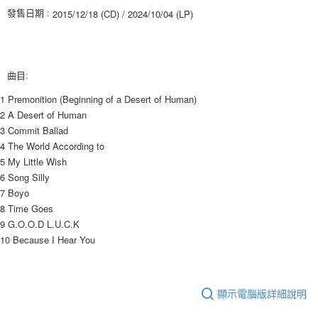
※ 請注意：結帳手續完成當下不需立刻繳費，但若您需要取消訂單，請聯絡
2015/12/18 (CD) / 2024/10/04 (LP) 
發售日期 :
每筆NT$60，滿NT$1,599(含以上)免運費
購買商品的店家。未經商家同意取消之訂單仍視為有效，需透過AFTEE先享
後付繳納相關費用。
付款後7-11取貨
※ 交易是否成功請以「AFTEE先享後付 」之結帳頁面顯示為準，若有關於
是否繳費成功／繳費後需取消欲退款等相關疑問，請聯繫「AFTEE先享後付
每筆NT$60，滿NT$1,599(含以上)免運費
客戶支援中心」
https://netprotections.freshdesk.com/support/home
曲目:
新竹貨運
【注意事項】
1 Premonition (Beginning of a Desert of Human)
１．透過由恩沛科技股份有限公司提供之「AFTEE先享後付」服務完成之交
每筆NT$90
2 A Desert of Human
易，需依本服務之必要範圍內提供個人資料，並將交易相關給付款項請求債
3 Commit Ballad
權轉讓予恩沛科技股份有限公司。
宅配 (離島)
２．關於個人資料處理事宜，請瀏覽以下網址：
4 The World According to
每筆NT$200
https://aftee.tw/terms/#terms3
5 My Little Wish
３．未成年的使用者請事先徵得法定代理人或監護人之同意方可使用
6 Song Silly
付款後門市自取
「AFTEE先享後付」，若未經同意申辦者引起之損失，本公司不負相關責
7 Boyo
任。
免運費
8 Time Goes
４．使用「AFTEE先享後付」時，將依據個別帳號之用戶狀況，依本公司即
時審查核予不同之上限額度；若仍有額度不足之情形，本公司將視審查結果
9 G.O.O.D L.U.C.K
亞洲國家/地區配送
查看運費
請求用戶進行身份認證。
10 Because I Hear You
５．嚴禁一人註冊多個帳號或使用他人資訊註冊。若發現惡意使用之情形，
北美國家/地區配送
查看運費
恩沛科技股份有限公司將有權停止該用戶之使用額度並採取法律行動。
歐洲國家/地區配送
查看運費
顯示電腦版詳細說明