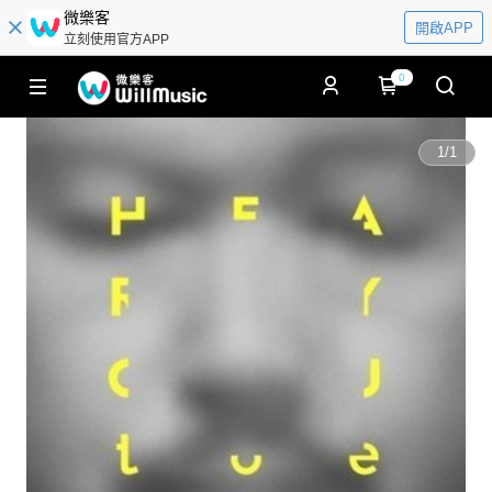
微樂客
開啟APP
立刻使用官方APP
0
1
/
1