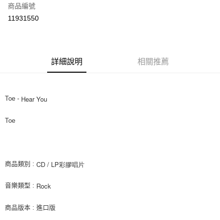
商品編號
超商取貨付款
11931550
LINE Pay
街口支付
詳細說明
相關推薦
悠遊付
AFTEE先享後付
相關說明
Hear You
Toe -
【關於「AFTEE先享後付」】
ATM付款
AFTEE先享後付是「在收到商品之後才付款」的支付方式。 讓您購物簡單
Toe
便利好安心！
１．簡單：不需註冊會員、不需綁卡、不需儲值。
運送方式
２．便利：只要手機號碼，簡訊認證，即可結帳。
３．安心：先確認商品／服務後，再付款。
全家取貨付款
CD / LP彩膠唱片
商品類別 :
每筆NT$60，滿NT$1,599(含以上)免運費
【「AFTEE先享後付」結帳流程】
１．於結帳方式選擇「AFTEE先享後付」後，將跳轉至「AFTEE先享後付」
Rock
音樂類型 :
付款後全家取貨
結帳頁面，進行簡訊認證並確認金額後，即可完成結帳。
２．訂單成立數日內，您將收到繳費通知簡訊。
每筆NT$60，滿NT$1,599(含以上)免運費
３．收到繳費通知簡訊後14天內，點擊此簡訊中的連結，可透過四大超商／
商品版本 : 進口版
ATM／網路銀行／等多元方式進行付款，方視為交易完成。
7-11取貨付款