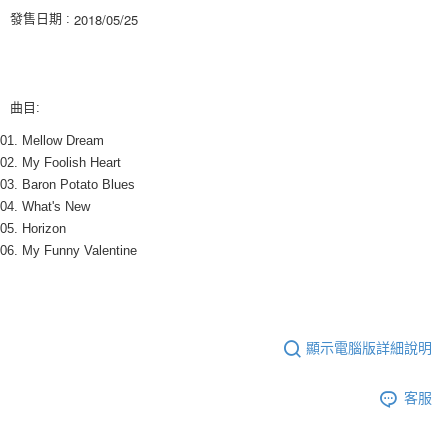
※ 請注意：結帳手續完成當下不需立刻繳費，但若您需要取消訂單，請聯絡
2018/05/25
發售日期 :
每筆NT$60，滿NT$1,599(含以上)免運費
購買商品的店家。未經商家同意取消之訂單仍視為有效，需透過AFTEE先享
後付繳納相關費用。
付款後7-11取貨
※ 交易是否成功請以「AFTEE先享後付 」之結帳頁面顯示為準，若有關於
是否繳費成功／繳費後需取消欲退款等相關疑問，請聯繫「AFTEE先享後付
每筆NT$60，滿NT$1,599(含以上)免運費
客戶支援中心」
https://netprotections.freshdesk.com/support/home
曲目:
新竹貨運
【注意事項】
01. Mellow Dream
１．透過由恩沛科技股份有限公司提供之「AFTEE先享後付」服務完成之交
每筆NT$90
02. My Foolish Heart
易，需依本服務之必要範圍內提供個人資料，並將交易相關給付款項請求債
03. Baron Potato Blues
權轉讓予恩沛科技股份有限公司。
宅配 (離島)
２．關於個人資料處理事宜，請瀏覽以下網址：
04. What's New
每筆NT$200
https://aftee.tw/terms/#terms3
05. Horizon
３．未成年的使用者請事先徵得法定代理人或監護人之同意方可使用
06. My Funny Valentine
付款後門市自取
「AFTEE先享後付」，若未經同意申辦者引起之損失，本公司不負相關責
任。
免運費
４．使用「AFTEE先享後付」時，將依據個別帳號之用戶狀況，依本公司即
時審查核予不同之上限額度；若仍有額度不足之情形，本公司將視審查結果
亞洲國家/地區配送
查看運費
請求用戶進行身份認證。
５．嚴禁一人註冊多個帳號或使用他人資訊註冊。若發現惡意使用之情形，
顯示電腦版詳細說明
北美國家/地區配送
查看運費
恩沛科技股份有限公司將有權停止該用戶之使用額度並採取法律行動。
歐洲國家/地區配送
查看運費
客服