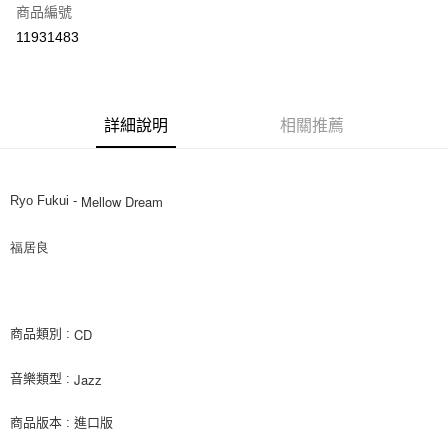
商品編號
超商取貨付款
11931483
LINE Pay
街口支付
詳細說明
相關推薦
悠遊付
AFTEE先享後付
相關說明
Mellow Dream
Ryo Fukui -
【關於「AFTEE先享後付」】
ATM付款
AFTEE先享後付是「在收到商品之後才付款」的支付方式。 讓您購物簡單
福居良 
便利好安心！
１．簡單：不需註冊會員、不需綁卡、不需儲值。
運送方式
２．便利：只要手機號碼，簡訊認證，即可結帳。
３．安心：先確認商品／服務後，再付款。
全家取貨付款
CD
商品類別 :
每筆NT$60，滿NT$1,599(含以上)免運費
【「AFTEE先享後付」結帳流程】
１．於結帳方式選擇「AFTEE先享後付」後，將跳轉至「AFTEE先享後付」
Jazz
音樂類型 :
付款後全家取貨
結帳頁面，進行簡訊認證並確認金額後，即可完成結帳。
２．訂單成立數日內，您將收到繳費通知簡訊。
每筆NT$60，滿NT$1,599(含以上)免運費
３．收到繳費通知簡訊後14天內，點擊此簡訊中的連結，可透過四大超商／
商品版本 : 進口版
ATM／網路銀行／等多元方式進行付款，方視為交易完成。
7-11取貨付款