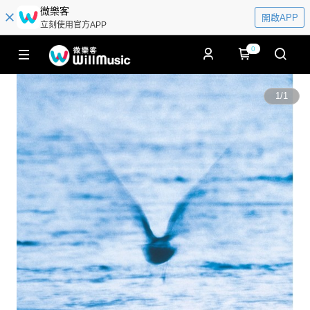
微樂客
開啟APP
立刻使用官方APP
0
1
/
1