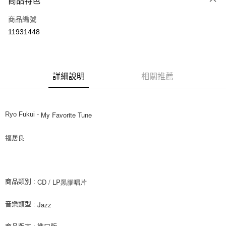
商品特色
信用卡一次付款
商品編號
超商取貨付款
11931448
LINE Pay
街口支付
詳細說明
相關推薦
悠遊付
AFTEE先享後付
相關說明
My Favorite Tune
Ryo Fukui -
【關於「AFTEE先享後付」】
ATM付款
AFTEE先享後付是「在收到商品之後才付款」的支付方式。 讓您購物簡單
福居良 
便利好安心！
１．簡單：不需註冊會員、不需綁卡、不需儲值。
運送方式
２．便利：只要手機號碼，簡訊認證，即可結帳。
３．安心：先確認商品／服務後，再付款。
全家取貨付款
CD / LP黑膠唱片
商品類別 :
每筆NT$60，滿NT$1,599(含以上)免運費
【「AFTEE先享後付」結帳流程】
１．於結帳方式選擇「AFTEE先享後付」後，將跳轉至「AFTEE先享後付」
Jazz
音樂類型 :
付款後全家取貨
結帳頁面，進行簡訊認證並確認金額後，即可完成結帳。
２．訂單成立數日內，您將收到繳費通知簡訊。
每筆NT$60，滿NT$1,599(含以上)免運費
３．收到繳費通知簡訊後14天內，點擊此簡訊中的連結，可透過四大超商／