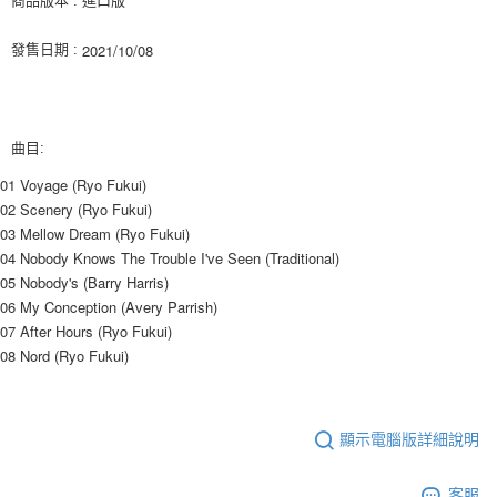
商品版本 : 進口版
ATM／網路銀行／等多元方式進行付款，方視為交易完成。
7-11取貨付款
※ 請注意：結帳手續完成當下不需立刻繳費，但若您需要取消訂單，請聯絡
2021/10/08
發售日期 :
每筆NT$60，滿NT$1,599(含以上)免運費
購買商品的店家。未經商家同意取消之訂單仍視為有效，需透過AFTEE先享
後付繳納相關費用。
付款後7-11取貨
※ 交易是否成功請以「AFTEE先享後付 」之結帳頁面顯示為準，若有關於
是否繳費成功／繳費後需取消欲退款等相關疑問，請聯繫「AFTEE先享後付
每筆NT$60，滿NT$1,599(含以上)免運費
客戶支援中心」
https://netprotections.freshdesk.com/support/home
曲目:
新竹貨運
【注意事項】
01 Voyage (Ryo Fukui)
１．透過由恩沛科技股份有限公司提供之「AFTEE先享後付」服務完成之交
每筆NT$90
02 Scenery (Ryo Fukui)
易，需依本服務之必要範圍內提供個人資料，並將交易相關給付款項請求債
03 Mellow Dream (Ryo Fukui)
權轉讓予恩沛科技股份有限公司。
宅配 (離島)
２．關於個人資料處理事宜，請瀏覽以下網址：
04 Nobody Knows The Trouble I've Seen (Traditional)
每筆NT$200
https://aftee.tw/terms/#terms3
05 Nobody's (Barry Harris)
３．未成年的使用者請事先徵得法定代理人或監護人之同意方可使用
06 My Conception (Avery Parrish)
付款後門市自取
「AFTEE先享後付」，若未經同意申辦者引起之損失，本公司不負相關責
07 After Hours (Ryo Fukui)
任。
免運費
08 Nord (Ryo Fukui)
４．使用「AFTEE先享後付」時，將依據個別帳號之用戶狀況，依本公司即
時審查核予不同之上限額度；若仍有額度不足之情形，本公司將視審查結果
亞洲國家/地區配送
查看運費
請求用戶進行身份認證。
５．嚴禁一人註冊多個帳號或使用他人資訊註冊。若發現惡意使用之情形，
北美國家/地區配送
查看運費
恩沛科技股份有限公司將有權停止該用戶之使用額度並採取法律行動。
顯示電腦版詳細說明
歐洲國家/地區配送
查看運費
客服