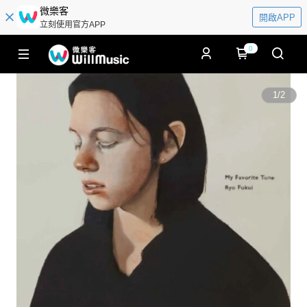
微樂客
開啟APP
立刻使用官方APP
0
1
/
2