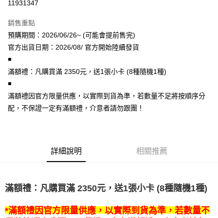
11931347
LINE Pay
銷售重點
Apple Pay
預購期間：2026/06/26~ (可能會提前售完)
官方出貨日期：2026/08/ 官方開始陸續發貨
街口支付
◾
悠遊付
️滿額禮：凡購買滿 2350元，送1張小卡 (8種隨機1種)
◾
AFTEE先享後付
️滿額禮因官方限量供應，以實際到貨為準，若數量不足將按順序分
相關說明
配，不保證一定有滿額禮，介意者請勿跟團！
【關於「AFTEE先享後付」】
ATM付款
AFTEE先享後付是「在收到商品之後才付款」的支付方式。 讓您購物簡單
便利好安心！
１．簡單：不需註冊會員、不需綁卡、不需儲值。
運送方式
２．便利：只要手機號碼，簡訊認證，即可結帳。
詳細說明
相關推薦
３．安心：先確認商品／服務後，再付款。
全家取貨付款
每筆NT$60，滿NT$1,599(含以上)免運費
【「AFTEE先享後付」結帳流程】
１．於結帳方式選擇「AFTEE先享後付」後，將跳轉至「AFTEE先享後付」
滿額禮：凡購買滿
元，送1張小卡 (8種隨機1種)
2350
付款後全家取貨
結帳頁面，進行簡訊認證並確認金額後，即可完成結帳。
２．訂單成立數日內，您將收到繳費通知簡訊。
每筆NT$60，滿NT$1,599(含以上)免運費
３．收到繳費通知簡訊後14天內，點擊此簡訊中的連結，可透過四大超商／
*滿額禮因官方限量供應，以實際到貨為準，若數量不
ATM／網路銀行／等多元方式進行付款，方視為交易完成。