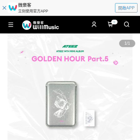
微樂客
開啟APP
立刻使用官方APP
0
1
/
1