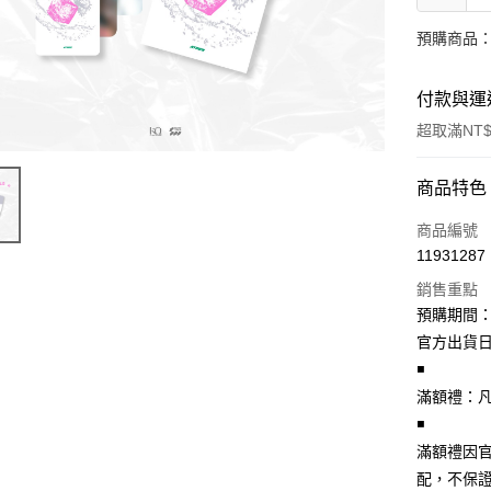
預購商品：
付款與運
超取滿NT$
付款方式
商品特色
信用卡一
商品編號
11931287
超商取貨
銷售重點
LINE Pay
預購期間：2
官方出貨日期
Apple Pay
◾
街口支付
️滿額禮：凡
◾
悠遊付
️滿額禮
AFTEE先
配，不保