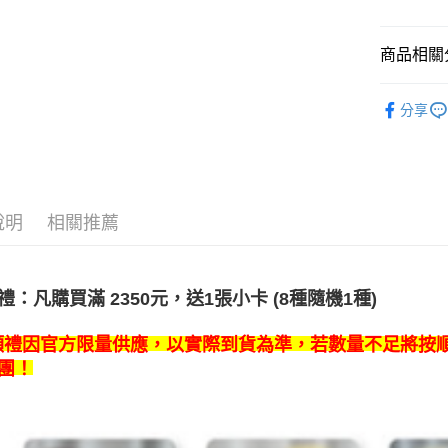
相關說明
【關於「A
ATM付款
AFTEE
商品相關分
便利好安
１．簡單
韓國週邊
２．便利
運送方式
分享
３．安心
韓國 男歌手
全家取貨
【「AFT
每筆NT$6
１．於結帳
付」結帳
付款後全
２．訂單
說明
相關推薦
３．收到繳
每筆NT$6
／ATM／
※ 請注意
7-11取貨
絡購買商品
先享後付
每筆NT$6
元，送1張小卡 (8種隨機1種)
額禮：凡購買滿
2350
※ 交易是
是否繳費成
付款後7-1
額禮因官方限量供應，以實際到貨為準，若數量不足將按
付客戶支
每筆NT$6
團！
【注意事
新竹貨運
１．透過由
交易，需
每筆NT$9
求債權轉