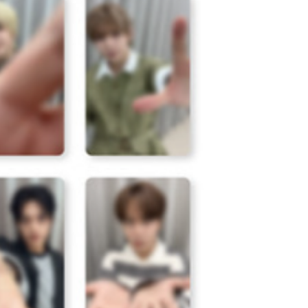
個人資料處理事宜，請瀏覽以下網址：
)
ee.tw/terms/#terms3
00
年的使用者請事先徵得法定代理人或監護人之同意方可使用
E先享後付」，若未經同意申辦者引起之損失，本公司不負相關責
市自取
AFTEE先享後付」時，將依據個別帳號之用戶狀況，依本公司
核予不同之上限額度；若仍有額度不足之情形，本公司將視審查
用戶進行身份認證。
地區配送
查看運費
一人註冊多個帳號或使用他人資訊註冊。若發現惡意使用之情
科技股份有限公司將有權停止該用戶之使用額度並採取法律行
地區配送
查看運費
地區配送
查看運費