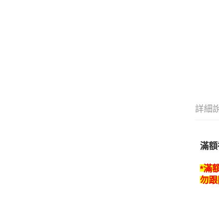
詳細
️滿
*滿
勿跟