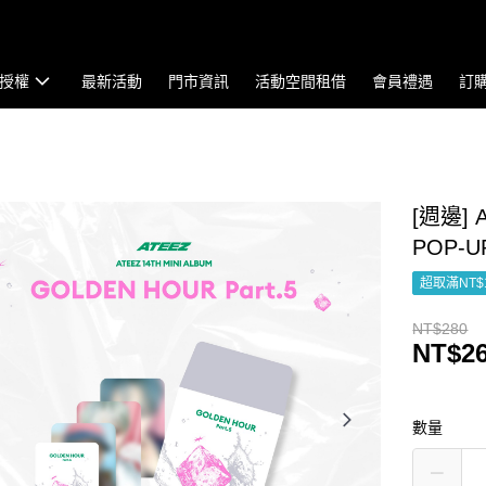
授權
最新活動
門市資訊
活動空間租借
會員禮遇
訂
[週邊] A
POP-
超取滿NT$
NT$280
NT$2
數量