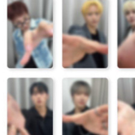
２．關於
宅配 (離島
https://aft
每筆NT$2
３．未成
「AFTE
付款後門
任。
４．使用「
免運費
即時審查
結果請求
亞洲國家/
５．嚴禁
形，恩沛
北美國家/
動。
歐洲國家/