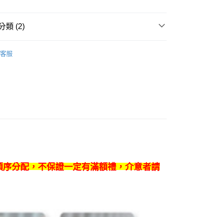
FTEE先享後付」】
先享後付是「在收到商品之後才付款」的支付方式。 讓您購物簡單
類 (2)
心！
：不需註冊會員、不需綁卡、不需儲值。
商品
週邊
：只要手機號碼，簡訊認證，即可結帳。
客服
：先確認商品／服務後，再付款。
 / 男團
ATEEZ
付款
EE先享後付」結帳流程】
0，滿NT$1,599(含以上)免運費
方式選擇「AFTEE先享後付」後，將跳轉至「AFTEE先享後
頁面，進行簡訊認證並確認金額後，即可完成結帳。
家取貨
成立數日內，您將收到繳費通知簡訊。
費通知簡訊後14天內，點擊此簡訊中的連結，可透過四大超商
0，滿NT$1,599(含以上)免運費
網路銀行／等多元方式進行付款，方視為交易完成。
：結帳手續完成當下不需立刻繳費，但若您需要取消訂單，請聯
付款
的店家。未經商家同意取消之訂單仍視為有效，需透過AFTEE
繳納相關費用。
0，滿NT$1,599(含以上)免運費
否成功請以「AFTEE先享後付 」之結帳頁面顯示為準，若有關於
功／繳費後需取消欲退款等相關疑問，請聯繫「AFTEE先享後
1取貨
順序分配，不保證一定有滿額禮，介意者請
援中心」
https://netprotections.freshdesk.com/support/home
0，滿NT$1,599(含以上)免運費
項】
恩沛科技股份有限公司提供之「AFTEE先享後付」服務完成之
依本服務之必要範圍內提供個人資料，並將交易相關給付款項請
0
讓予恩沛科技股份有限公司。