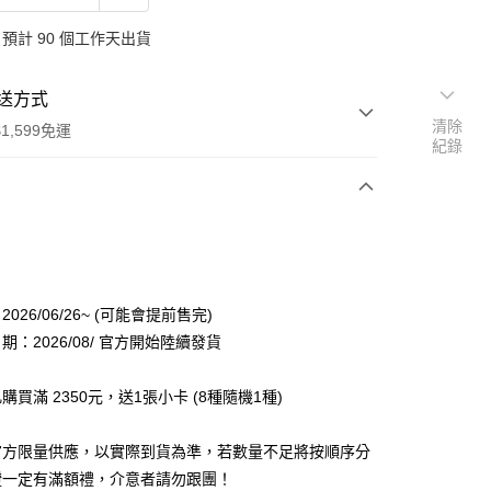
預計 90 個工作天出貨
送方式
清除
1,599免運
紀錄
次付款
付款
026/06/26~ (可能會提前售完)
：2026/08/ 官方開始陸續發貨
購買滿 2350元，送1張小卡 (8種隨機1種)
因官方限量供應，以實際到貨為準，若數量不足將按順序分
享後付
證一定有滿額禮，介意者請勿跟團！