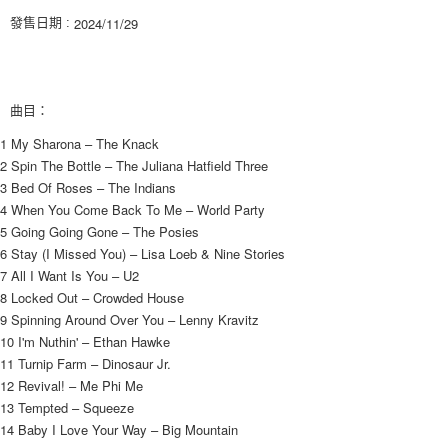
２．訂單成立數日內，您將收到繳費通知簡訊。
2024/11/29
每筆NT$60，滿NT$1,599(含以上)免運費
發售日期 :
３．收到繳費通知簡訊後14天內，點擊此簡訊中的連結，可透過四大超商／
ATM／網路銀行／等多元方式進行付款，方視為交易完成。
7-11取貨付款
※ 請注意：結帳手續完成當下不需立刻繳費，但若您需要取消訂單，請聯絡
每筆NT$60，滿NT$1,599(含以上)免運費
購買商品的店家。未經商家同意取消之訂單仍視為有效，需透過AFTEE先享
後付繳納相關費用。
曲目：
付款後7-11取貨
※ 交易是否成功請以「AFTEE先享後付 」之結帳頁面顯示為準，若有關於
是否繳費成功／繳費後需取消欲退款等相關疑問，請聯繫「AFTEE先享後付
1 My Sharona – The Knack
每筆NT$60，滿NT$1,599(含以上)免運費
客戶支援中心」
https://netprotections.freshdesk.com/support/home
2 Spin The Bottle – The Juliana Hatfield Three
3 Bed Of Roses – The Indians
新竹貨運
【注意事項】
4 When You Come Back To Me – World Party
１．透過由恩沛科技股份有限公司提供之「AFTEE先享後付」服務完成之交
每筆NT$90
5 Going Going Gone – The Posies
易，需依本服務之必要範圍內提供個人資料，並將交易相關給付款項請求債
權轉讓予恩沛科技股份有限公司。
宅配 (離島)
6 Stay (I Missed You) – Lisa Loeb & Nine Stories
２．關於個人資料處理事宜，請瀏覽以下網址：
7 All I Want Is You – U2
每筆NT$200
https://aftee.tw/terms/#terms3
8 Locked Out – Crowded House
３．未成年的使用者請事先徵得法定代理人或監護人之同意方可使用
付款後門市自取
9 Spinning Around Over You – Lenny Kravitz
「AFTEE先享後付」，若未經同意申辦者引起之損失，本公司不負相關責
任。
10 I'm Nuthin' – Ethan Hawke
免運費
４．使用「AFTEE先享後付」時，將依據個別帳號之用戶狀況，依本公司即
11 Turnip Farm – Dinosaur Jr.
時審查核予不同之上限額度；若仍有額度不足之情形，本公司將視審查結果
亞洲國家/地區配送
查看運費
12 Revival! – Me Phi Me
請求用戶進行身份認證。
13 Tempted – Squeeze
５．嚴禁一人註冊多個帳號或使用他人資訊註冊。若發現惡意使用之情形，
北美國家/地區配送
查看運費
14 Baby I Love Your Way – Big Mountain
恩沛科技股份有限公司將有權停止該用戶之使用額度並採取法律行動。