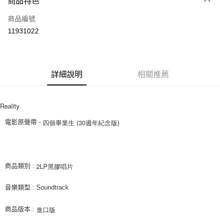
商品特色
信用卡一次付款
商品編號
超商取貨付款
11931022
LINE Pay
Apple Pay
詳細說明
相關推薦
街口支付
悠遊付
Reality 
AFTEE先享後付
四個畢業生 (30週年紀念版)
電影原聲帶 -
相關說明
【關於「AFTEE先享後付」】
ATM付款
AFTEE先享後付是「在收到商品之後才付款」的支付方式。 讓您購物簡單
便利好安心！
2LP黑膠唱片
１．簡單：不需註冊會員、不需綁卡、不需儲值。
商品類別 :
運送方式
２．便利：只要手機號碼，簡訊認證，即可結帳。
３．安心：先確認商品／服務後，再付款。
全家取貨付款
音樂類型 : Soundtrack
每筆NT$60，滿NT$1,599(含以上)免運費
【「AFTEE先享後付」結帳流程】
進口版
商品版本 :
１．於結帳方式選擇「AFTEE先享後付」後，將跳轉至「AFTEE先享後付」
付款後全家取貨
結帳頁面，進行簡訊認證並確認金額後，即可完成結帳。