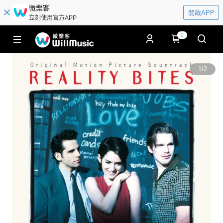
微樂客
開啟APP
立刻使用官方APP
0
1
/
2