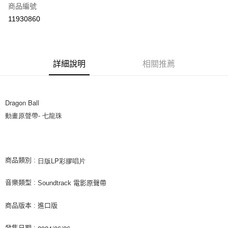
商品編號
超商取貨付款
11930860
LINE Pay
Apple Pay
詳細說明
相關推薦
街口支付
悠遊付
Dragon Ball 
AFTEE先享後付
動畫原聲帶- 
七龍珠
相關說明
【關於「AFTEE先享後付」】
ATM付款
AFTEE先享後付是「在收到商品之後才付款」的支付方式。 讓您購物簡單
便利好安心！
１．簡單：不需註冊會員、不需綁卡、不需儲值。
日版LP彩膠唱片
商品類別 :
運送方式
２．便利：只要手機號碼，簡訊認證，即可結帳。
３．安心：先確認商品／服務後，再付款。
全家取貨付款
音樂類型 :
Soundtrack 電影原聲帶
每筆NT$60，滿NT$1,599(含以上)免運費
【「AFTEE先享後付」結帳流程】
１．於結帳方式選擇「AFTEE先享後付」後，將跳轉至「AFTEE先享後付」
商品版本 : 進口版
付款後全家取貨
結帳頁面，進行簡訊認證並確認金額後，即可完成結帳。
２．訂單成立數日內，您將收到繳費通知簡訊。
每筆NT$60，滿NT$1,599(含以上)免運費
2024/06/26
發售日期 :