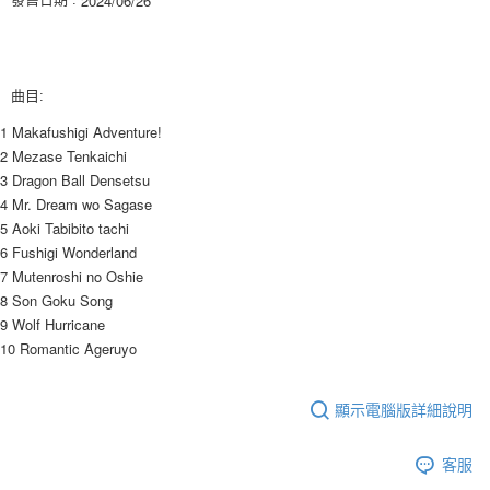
３．收到繳費通知簡訊後14天內，點擊此簡訊中的連結，可透過四大超商／
ATM／網路銀行／等多元方式進行付款，方視為交易完成。
7-11取貨付款
※ 請注意：結帳手續完成當下不需立刻繳費，但若您需要取消訂單，請聯絡
每筆NT$60，滿NT$1,599(含以上)免運費
購買商品的店家。未經商家同意取消之訂單仍視為有效，需透過AFTEE先享
後付繳納相關費用。
曲目:
付款後7-11取貨
※ 交易是否成功請以「AFTEE先享後付 」之結帳頁面顯示為準，若有關於
是否繳費成功／繳費後需取消欲退款等相關疑問，請聯繫「AFTEE先享後付
1 Makafushigi Adventure!  
每筆NT$60，滿NT$1,599(含以上)免運費
客戶支援中心」
https://netprotections.freshdesk.com/support/home
2 Mezase Tenkaichi  
新竹貨運
3 Dragon Ball Densetsu  
【注意事項】
4 Mr. Dream wo Sagase  
１．透過由恩沛科技股份有限公司提供之「AFTEE先享後付」服務完成之交
每筆NT$90
易，需依本服務之必要範圍內提供個人資料，並將交易相關給付款項請求債
5 Aoki Tabibito tachi
權轉讓予恩沛科技股份有限公司。
宅配 (離島)
6 Fushigi Wonderland  
２．關於個人資料處理事宜，請瀏覽以下網址：
7 Mutenroshi no Oshie  
每筆NT$200
https://aftee.tw/terms/#terms3
8 Son Goku Song  
３．未成年的使用者請事先徵得法定代理人或監護人之同意方可使用
付款後門市自取
「AFTEE先享後付」，若未經同意申辦者引起之損失，本公司不負相關責
9 Wolf Hurricane  
任。
免運費
10 Romantic Ageruyo
４．使用「AFTEE先享後付」時，將依據個別帳號之用戶狀況，依本公司即
時審查核予不同之上限額度；若仍有額度不足之情形，本公司將視審查結果
亞洲國家/地區配送
查看運費
請求用戶進行身份認證。
顯示電腦版詳細說明
５．嚴禁一人註冊多個帳號或使用他人資訊註冊。若發現惡意使用之情形，
北美國家/地區配送
查看運費
恩沛科技股份有限公司將有權停止該用戶之使用額度並採取法律行動。
客服
歐洲國家/地區配送
查看運費