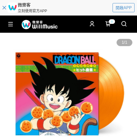
微樂客
開啟APP
立刻使用官方APP
0
1
/
1