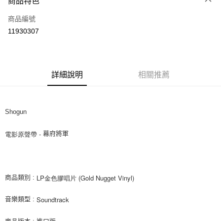
商品特色
信用卡一次付款
商品編號
超商取貨付款
11930307
LINE Pay
街口支付
詳細說明
相關推薦
悠遊付
AFTEE先享後付
相關說明
Shogun
【關於「AFTEE先享後付」】
ATM付款
AFTEE先享後付是「在收到商品之後才付款」的支付方式。 讓您購物簡單
電影原聲帶 - 
幕府將軍
便利好安心！
１．簡單：不需註冊會員、不需綁卡、不需儲值。
運送方式
２．便利：只要手機號碼，簡訊認證，即可結帳。
３．安心：先確認商品／服務後，再付款。
全家取貨付款
LP金色膠唱片 (Gold Nugget Vinyl)
商品類別 :
每筆NT$60，滿NT$1,599(含以上)免運費
【「AFTEE先享後付」結帳流程】
１．於結帳方式選擇「AFTEE先享後付」後，將跳轉至「AFTEE先享後付」
Soundtrack 
音樂類型 :
付款後全家取貨
結帳頁面，進行簡訊認證並確認金額後，即可完成結帳。
２．訂單成立數日內，您將收到繳費通知簡訊。
每筆NT$60，滿NT$1,599(含以上)免運費
３．收到繳費通知簡訊後14天內，點擊此簡訊中的連結，可透過四大超商／