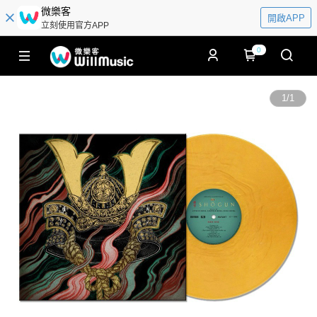
微樂客
開啟APP
立刻使用官方APP
0
1
/
1