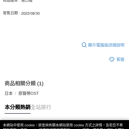
商品版本 : 進口版
ATM／網路銀行／等多元方式進行付款，方視為交易完成。
7-11取貨付款
※ 請注意：結帳手續完成當下不需立刻繳費，但若您需要取消訂單，請聯絡
2023/08/30
發售日期 :
每筆NT$60，滿NT$1,599(含以上)免運費
購買商品的店家。未經商家同意取消之訂單仍視為有效，需透過AFTEE先享
後付繳納相關費用。
付款後7-11取貨
※ 交易是否成功請以「AFTEE先享後付 」之結帳頁面顯示為準，若有關於
是否繳費成功／繳費後需取消欲退款等相關疑問，請聯繫「AFTEE先享後付
每筆NT$60，滿NT$1,599(含以上)免運費
客戶支援中心」
https://netprotections.freshdesk.com/support/home
新竹貨運
顯示電腦版詳細說明
【注意事項】
１．透過由恩沛科技股份有限公司提供之「AFTEE先享後付」服務完成之交
每筆NT$90
易，需依本服務之必要範圍內提供個人資料，並將交易相關給付款項請求債
客服
權轉讓予恩沛科技股份有限公司。
宅配 (離島)
２．關於個人資料處理事宜，請瀏覽以下網址：
每筆NT$200
https://aftee.tw/terms/#terms3
３．未成年的使用者請事先徵得法定代理人或監護人之同意方可使用
付款後門市自取
「AFTEE先享後付」，若未經同意申辦者引起之損失，本公司不負相關責
商品相關分類 (1)
任。
免運費
４．使用「AFTEE先享後付」時，將依據個別帳號之用戶狀況，依本公司即
日本
原聲帶OST
時審查核予不同之上限額度；若仍有額度不足之情形，本公司將視審查結果
亞洲國家/地區配送
查看運費
請求用戶進行身份認證。
本分類熱銷
全站排行
５．嚴禁一人註冊多個帳號或使用他人資訊註冊。若發現惡意使用之情形，
北美國家/地區配送
查看運費
恩沛科技股份有限公司將有權停止該用戶之使用額度並採取法律行動。
歐洲國家/地區配送
查看運費
本網站中使用 cookie，欲查詢有關本網站使用 cookie 方式之詳情，及若您不希