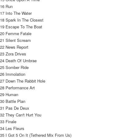
16 Run	 
17 Into The Water	 
18 Spark In The Closest	 
19 Escape To The Boat	 
20 Femme Fatale	 
21 Silent Scream	 
22 News Report	 
23 Zora Drives	 
24 Death Of Umbrae	 
25 Somber Ride	 
26 Immolation	 
27 Down The Rabbit Hole	 
28 Performance Art	 
29 Human	 
30 Battle Plan	 
31 Pas De Deux	 
32 They Can't Hurt You	 
33 Finale	 
34 Les Fleurs	 
35 I Got 5 On It (Tethered Mix From Us)