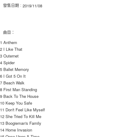
３．收到繳費通知簡訊後14天內，點擊此簡訊中的連結，可透過四大超商／
2019/11/08
發售日期 :
ATM／網路銀行／等多元方式進行付款，方視為交易完成。
7-11取貨付款
※ 請注意：結帳手續完成當下不需立刻繳費，但若您需要取消訂單，請聯絡
每筆NT$60，滿NT$1,599(含以上)免運費
購買商品的店家。未經商家同意取消之訂單仍視為有效，需透過AFTEE先享
後付繳納相關費用。
付款後7-11取貨
※ 交易是否成功請以「AFTEE先享後付 」之結帳頁面顯示為準，若有關於
曲目：
是否繳費成功／繳費後需取消欲退款等相關疑問，請聯繫「AFTEE先享後付
每筆NT$60，滿NT$1,599(含以上)免運費
客戶支援中心」
https://netprotections.freshdesk.com/support/home
1 Anthem	 
2 I Like That	 
新竹貨運
【注意事項】
3 Outernet	 
１．透過由恩沛科技股份有限公司提供之「AFTEE先享後付」服務完成之交
每筆NT$90
4 Spider	 
易，需依本服務之必要範圍內提供個人資料，並將交易相關給付款項請求債
權轉讓予恩沛科技股份有限公司。
宅配 (離島)
5 Ballet Memory	 
２．關於個人資料處理事宜，請瀏覽以下網址：
6 I Got 5 On It	 
每筆NT$200
https://aftee.tw/terms/#terms3
7 Beach Walk	 
３．未成年的使用者請事先徵得法定代理人或監護人之同意方可使用
付款後門市自取
8 First Man Standing	 
「AFTEE先享後付」，若未經同意申辦者引起之損失，本公司不負相關責
任。
9 Back To The House	 
免運費
４．使用「AFTEE先享後付」時，將依據個別帳號之用戶狀況，依本公司即
10 Keep You Safe	 
時審查核予不同之上限額度；若仍有額度不足之情形，本公司將視審查結果
亞洲國家/地區配送
查看運費
11 Don't Feel Like Myself	 
請求用戶進行身份認證。
12 She Tried To Kill Me	 
５．嚴禁一人註冊多個帳號或使用他人資訊註冊。若發現惡意使用之情形，
北美國家/地區配送
查看運費
13 Boogieman's Family	 
恩沛科技股份有限公司將有權停止該用戶之使用額度並採取法律行動。
14 Home Invasion	 
歐洲國家/地區配送
查看運費
15 Once Upon A Time	 