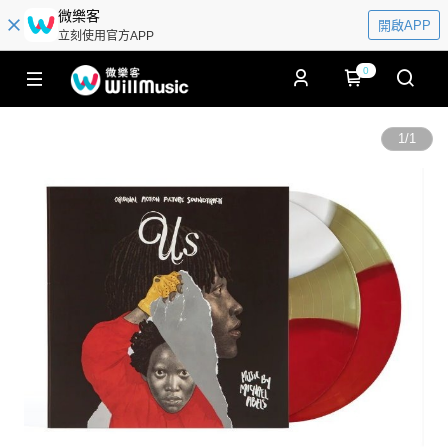
微樂客
開啟APP
立刻使用官方APP
0
1
/
1