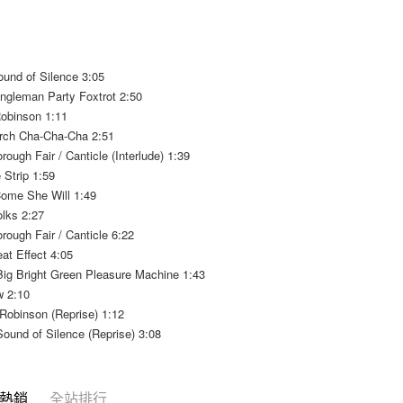
交易，需
每筆NT$9
求債權轉
２．關於
宅配 (離島
https://aft
每筆NT$2
３．未成
ound of Silence 3:05
「AFTE
ngleman Party Foxtrot 2:50
付款後門
任。
Robinson 1:11
４．使用「
免運費
rch Cha-Cha-Cha 2:51
即時審查
結果請求
rough Fair / Canticle (Interlude) 1:39
亞洲國家/
５．嚴禁
 Strip 1:59
形，恩沛
北美國家/
Come She Will 1:49
動。
olks 2:27
歐洲國家/
rough Fair / Canticle 6:22
at Effect 4:05
Big Bright Green Pleasure Machine 1:43
 2:10
Robinson (Reprise) 1:12
ound of Silence (Reprise) 3:08
熱銷
全站排行