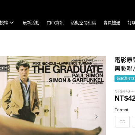
授權
最新活動
門市資訊
活動空間租借
會員禮遇
訂
電影原聲帶
黑膠唱
超取滿NT$
NT$470 ~
NT$42
Format
CD