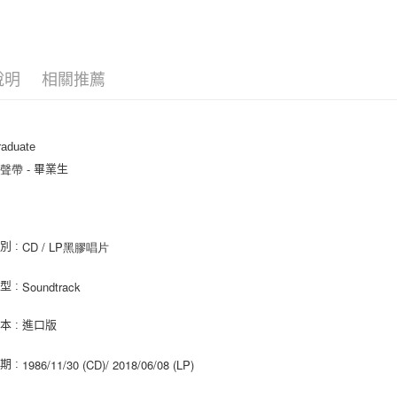
AFTEE先
相關說明
【關於「A
ATM付款
AFTEE
說明
相關推薦
便利好安
１．簡單
２．便利
運送方式
３．安心
raduate
全家取貨
【「AFT
帶 - 
畢業生
每筆NT$6
１．於結帳
付」結帳
付款後全
２．訂單
３．收到繳
每筆NT$6
／ATM／
CD / LP黑膠唱片
別 :
※ 請注意
7-11取貨
絡購買商品
Soundtrack 
型 :
先享後付
每筆NT$6
※ 交易是
是否繳費成
付款後7-1
本 : 進口版
付客戶支
每筆NT$6
1986/11/30 (CD)/ 2018/06/08 (LP)
期 :
【注意事
新竹貨運
１．透過由