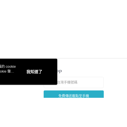
 cookie
kie 聲明
我知道了
官方APP
免費傳送載點至手機
若接到可疑電話，請洽詢165反詐騙專線
本站最佳瀏覽環境請使用 Google Chrome、Firefox 或 Edge 以上版本