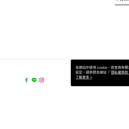
本網站中使用 cookie，欲查詢有關
設定，請參閱本網站「
隱私權條款
使用 cookie。
了解更多 >
TW-MWG1-67-253 Web2.0 Defau
© 2026 by 微樂客有限公司