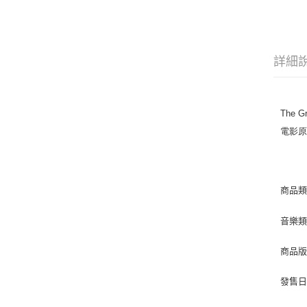
詳細
The G
電影原聲
商品類
音樂類
商品版
發售日