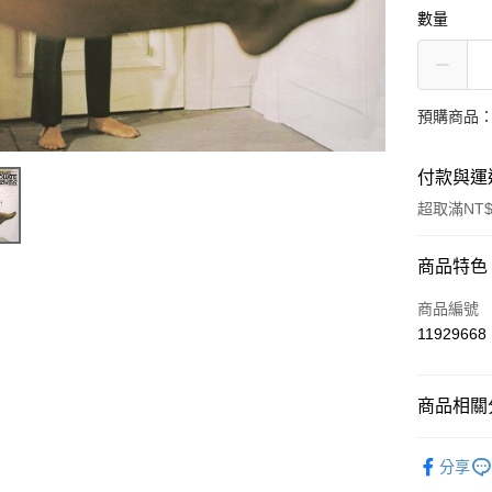
數量
預購商品：
付款與運
超取滿NT$
付款方式
商品特色
信用卡一
商品編號
11929668
超商取貨
LINE Pay
商品相關分
街口支付
西洋
原
分享
悠遊付