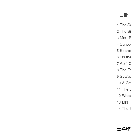
曲目:
1 The S
2 The Si
3 Mrs. 
4 Sunpo
5 Scarbo
6 On the
7 April 
8 The F
9 Scarbo
10 A Gre
11 The 
12 Whew
13 Mrs. 
14 The S
本分類