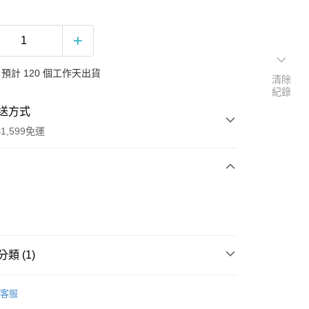
預計 120 個工作天出貨
清除
紀錄
送方式
1,599免運
次付款
付款
類 (1)
聲帶
客服