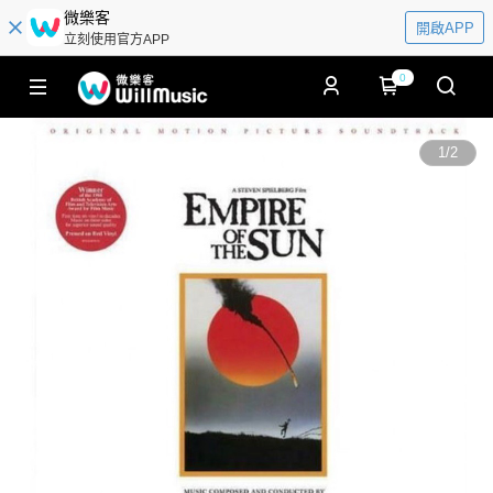
微樂客
開啟APP
立刻使用官方APP
0
1
/
2