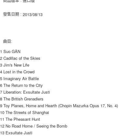
商品版本 : 進口版
ATM／網路銀行／等多元方式進行付款，方視為交易完成。
7-11取貨付款
※ 請注意：結帳手續完成當下不需立刻繳費，但若您需要取消訂單，請聯絡
2013/08/13
發售日期 :
每筆NT$60，滿NT$1,599(含以上)免運費
購買商品的店家。未經商家同意取消之訂單仍視為有效，需透過AFTEE先享
後付繳納相關費用。
付款後7-11取貨
※ 交易是否成功請以「AFTEE先享後付 」之結帳頁面顯示為準，若有關於
是否繳費成功／繳費後需取消欲退款等相關疑問，請聯繫「AFTEE先享後付
每筆NT$60，滿NT$1,599(含以上)免運費
客戶支援中心」
https://netprotections.freshdesk.com/support/home
曲目:
新竹貨運
【注意事項】
1 Suo GÂN
１．透過由恩沛科技股份有限公司提供之「AFTEE先享後付」服務完成之交
每筆NT$90
2 Cadillac of the Skies
易，需依本服務之必要範圍內提供個人資料，並將交易相關給付款項請求債
3 Jim's New Life
權轉讓予恩沛科技股份有限公司。
宅配 (離島)
２．關於個人資料處理事宜，請瀏覽以下網址：
4 Lost in the Crowd
每筆NT$200
https://aftee.tw/terms/#terms3
5 Imaginary Air Battle
３．未成年的使用者請事先徵得法定代理人或監護人之同意方可使用
6 The Return to the City
付款後門市自取
「AFTEE先享後付」，若未經同意申辦者引起之損失，本公司不負相關責
7 Liberation: Exsultate Justi
任。
免運費
8 The British Grenadiers
４．使用「AFTEE先享後付」時，將依據個別帳號之用戶狀況，依本公司即
時審查核予不同之上限額度；若仍有額度不足之情形，本公司將視審查結果
9 Toy Planes, Home and Hearth (Chopin Mazurka Opus 17, No. 4)
亞洲國家/地區配送
查看運費
請求用戶進行身份認證。
10 The Streets of Shanghai
５．嚴禁一人註冊多個帳號或使用他人資訊註冊。若發現惡意使用之情形，
北美國家/地區配送
查看運費
11 The Pheasant Hunt
恩沛科技股份有限公司將有權停止該用戶之使用額度並採取法律行動。
12 No Road Home / Seeing the Bomb
歐洲國家/地區配送
查看運費
13 Exsultate Justi