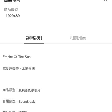
商品特色
信用卡一次付款
商品編號
超商取貨付款
11929489
LINE Pay
街口支付
詳細說明
相關推薦
悠遊付
AFTEE先享後付
相關說明
Empire Of The Sun
【關於「AFTEE先享後付」】
ATM付款
AFTEE先享後付是「在收到商品之後才付款」的支付方式。 讓您購物簡單
電影原聲帶 - 太陽帝國
便利好安心！
１．簡單：不需註冊會員、不需綁卡、不需儲值。
運送方式
２．便利：只要手機號碼，簡訊認證，即可結帳。
３．安心：先確認商品／服務後，再付款。
全家取貨付款
2LP紅色膠唱片
商品類別 :
每筆NT$60，滿NT$1,599(含以上)免運費
【「AFTEE先享後付」結帳流程】
１．於結帳方式選擇「AFTEE先享後付」後，將跳轉至「AFTEE先享後付」
Soundtrack 
音樂類型 :
付款後全家取貨
結帳頁面，進行簡訊認證並確認金額後，即可完成結帳。
２．訂單成立數日內，您將收到繳費通知簡訊。
每筆NT$60，滿NT$1,599(含以上)免運費
３．收到繳費通知簡訊後14天內，點擊此簡訊中的連結，可透過四大超商／