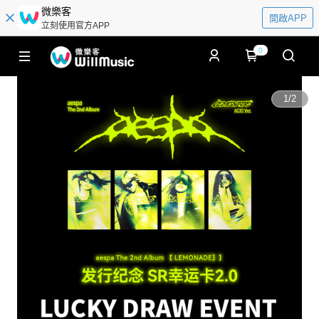
微樂客
開啟APP
立刻使用官方APP
0
1
/
2