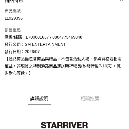
商品特色
信用卡一次付款
商品編號
超商取貨付款
11929396
LINE Pay
銷售重點
Apple Pay
產編/條碼：L700001657 / 8804775469848
發行公司：SM ENTERTAINMENT
街口支付
發行日期：2026/07
悠遊付
【通路商品僅包含商品與贈品，不包含活動入場、參與資格或相關
權益。非現貨之特別通路商品運送時程較長(約發行後7-10天)，感
AFTEE先享後付
謝耐心等候。】
相關說明
【關於「AFTEE先享後付」】
ATM付款
AFTEE先享後付是「在收到商品之後才付款」的支付方式。 讓您購物簡單
便利好安心！
１．簡單：不需註冊會員、不需綁卡、不需儲值。
詳細說明
相關推薦
運送方式
２．便利：只要手機號碼，簡訊認證，即可結帳。
３．安心：先確認商品／服務後，再付款。
全家取貨付款
每筆NT$60，滿NT$1,599(含以上)免運費
【「AFTEE先享後付」結帳流程】
１．於結帳方式選擇「AFTEE先享後付」後，將跳轉至「AFTEE先享後付」
付款後全家取貨
結帳頁面，進行簡訊認證並確認金額後，即可完成結帳。