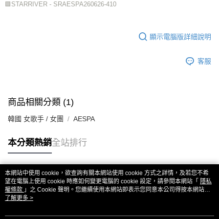
🟪STARRIVER - SRAESPA260626-410
顯示電腦版詳細說明
客服
商品相關分類 (1)
韓國 女歌手 / 女團
AESPA
本分類熱銷
全站排行
本網站中使用 cookie，欲查詢有關本網站使用 cookie 方式之詳情，及若您不希
熱門標籤
望在電腦上使用 cookie 時應如何變更電腦的 cookie 設定，請參閱本網站「
隱私
權條款
」之 Cookie 聲明。您繼續使用本網站即表示您同意本公司得按本網站使
用條款之 Cookie 聲明使用 cookie。
了解更多 >