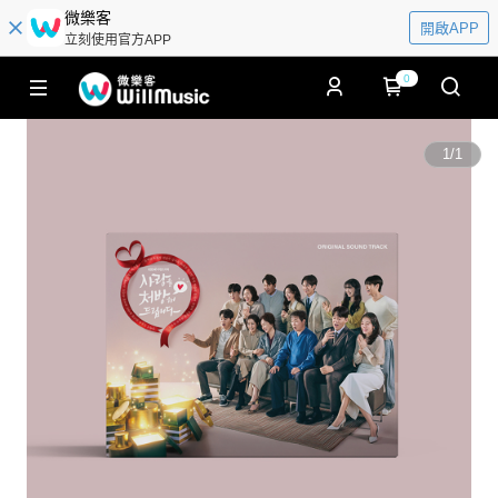
微樂客
開啟APP
立刻使用官方APP
0
1
/
1