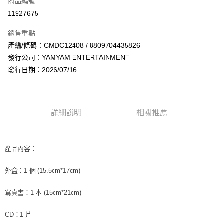
商品編號
超商取貨付款
11927675
LINE Pay
銷售重點
Apple Pay
產編/條碼：CMDC12408 / 8809704435826
發行公司：YAMYAM ENTERTAINMENT
街口支付
發行日期：2026/07/16
悠遊付
AFTEE先享後付
相關說明
詳細說明
相關推薦
【關於「AFTEE先享後付」】
ATM付款
AFTEE先享後付是「在收到商品之後才付款」的支付方式。 讓您購物簡單
便利好安心！
１．簡單：不需註冊會員、不需綁卡、不需儲值。
產品內容：
運送方式
２．便利：只要手機號碼，簡訊認證，即可結帳。
３．安心：先確認商品／服務後，再付款。
全家取貨付款
外盒：1 個 (15.5cm*17cm)
每筆NT$60，滿NT$1,599(含以上)免運費
【「AFTEE先享後付」結帳流程】
１．於結帳方式選擇「AFTEE先享後付」後，將跳轉至「AFTEE先享後付」
寫真書：1 本 (15cm*21cm)
付款後全家取貨
結帳頁面，進行簡訊認證並確認金額後，即可完成結帳。
２．訂單成立數日內，您將收到繳費通知簡訊。
每筆NT$60，滿NT$1,599(含以上)免運費
CD：1 片
３．收到繳費通知簡訊後14天內，點擊此簡訊中的連結，可透過四大超商／