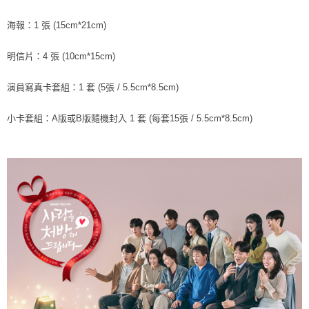
ATM／網路銀行／等多元方式進行付款，方視為交易完成。
7-11取貨付款
※ 請注意：結帳手續完成當下不需立刻繳費，但若您需要取消訂單，請聯絡
海報：1 張 (15cm*21cm)
每筆NT$60，滿NT$1,599(含以上)免運費
購買商品的店家。未經商家同意取消之訂單仍視為有效，需透過AFTEE先享
後付繳納相關費用。
明信片：4 張 (10cm*15cm)
付款後7-11取貨
※ 交易是否成功請以「AFTEE先享後付 」之結帳頁面顯示為準，若有關於
是否繳費成功／繳費後需取消欲退款等相關疑問，請聯繫「AFTEE先享後付
每筆NT$60，滿NT$1,599(含以上)免運費
客戶支援中心」
https://netprotections.freshdesk.com/support/home
演員寫真卡套組：1 套 (5張 / 5.5cm*8.5cm)
新竹貨運
【注意事項】
小卡套組：A版或B版隨機封入 1 套 (每套15張 / 5.5cm*8.5cm)
１．透過由恩沛科技股份有限公司提供之「AFTEE先享後付」服務完成之交
每筆NT$90
易，需依本服務之必要範圍內提供個人資料，並將交易相關給付款項請求債
權轉讓予恩沛科技股份有限公司。
宅配 (離島)
２．關於個人資料處理事宜，請瀏覽以下網址：
每筆NT$200
https://aftee.tw/terms/#terms3
３．未成年的使用者請事先徵得法定代理人或監護人之同意方可使用
付款後門市自取
「AFTEE先享後付」，若未經同意申辦者引起之損失，本公司不負相關責
任。
免運費
４．使用「AFTEE先享後付」時，將依據個別帳號之用戶狀況，依本公司即
時審查核予不同之上限額度；若仍有額度不足之情形，本公司將視審查結果
亞洲國家/地區配送
查看運費
請求用戶進行身份認證。
５．嚴禁一人註冊多個帳號或使用他人資訊註冊。若發現惡意使用之情形，
北美國家/地區配送
查看運費
恩沛科技股份有限公司將有權停止該用戶之使用額度並採取法律行動。
歐洲國家/地區配送
查看運費