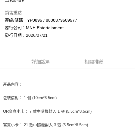
11925499
LINE Pay
銷售重點
Apple Pay
產編/條碼：YP0895 / 8800379509577
發行公司：MNH Entertainment
街口支付
發行日期：2026/07/21
悠遊付
AFTEE先享後付
相關說明
詳細說明
相關推薦
【關於「AFTEE先享後付」】
ATM付款
AFTEE先享後付是「在收到商品之後才付款」的支付方式。 讓您購物簡單
便利好安心！
１．簡單：不需註冊會員、不需綁卡、不需儲值。
產品內容：
運送方式
２．便利：只要手機號碼，簡訊認證，即可結帳。
３．安心：先確認商品／服務後，再付款。
全家取貨付款
包裝信封： 1 個 (10cm*6.5cm)
每筆NT$60，滿NT$1,599(含以上)免運費
【「AFTEE先享後付」結帳流程】
１．於結帳方式選擇「AFTEE先享後付」後，將跳轉至「AFTEE先享後付」
小
卡： 7 款中隨機封入 1 張 (5.5cm*8.5cm)
QR寫真
付款後全家取貨
結帳頁面，進行簡訊認證並確認金額後，即可完成結帳。
２．訂單成立數日內，您將收到繳費通知簡訊。
每筆NT$60，滿NT$1,599(含以上)免運費
寫真小卡： 21 款中隨機封入 3 張 (5.5cm*8.5cm)
３．收到繳費通知簡訊後14天內，點擊此簡訊中的連結，可透過四大超商／
ATM／網路銀行／等多元方式進行付款，方視為交易完成。
7-11取貨付款