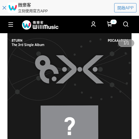
微樂客
開啟APP
立刻使用官方APP
0
1
/
1