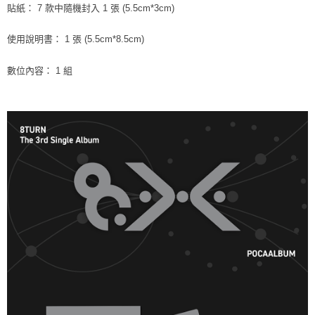
※ 請注意：結帳手續完成當下不需立刻繳費，但若您需要取消訂單，請聯絡
貼紙： 7 款中隨機封入 1 張 (5.5cm*3cm)
每筆NT$60，滿NT$1,599(含以上)免運費
購買商品的店家。未經商家同意取消之訂單仍視為有效，需透過AFTEE先享
後付繳納相關費用。
使用說明書： 1 張 (5.5cm*8.5cm)
付款後7-11取貨
※ 交易是否成功請以「AFTEE先享後付 」之結帳頁面顯示為準，若有關於
是否繳費成功／繳費後需取消欲退款等相關疑問，請聯繫「AFTEE先享後付
每筆NT$60，滿NT$1,599(含以上)免運費
客戶支援中心」
https://netprotections.freshdesk.com/support/home
數位內容： 1 組
新竹貨運
【注意事項】
１．透過由恩沛科技股份有限公司提供之「AFTEE先享後付」服務完成之交
每筆NT$90
易，需依本服務之必要範圍內提供個人資料，並將交易相關給付款項請求債
權轉讓予恩沛科技股份有限公司。
宅配 (離島)
２．關於個人資料處理事宜，請瀏覽以下網址：
每筆NT$200
https://aftee.tw/terms/#terms3
３．未成年的使用者請事先徵得法定代理人或監護人之同意方可使用
付款後門市自取
「AFTEE先享後付」，若未經同意申辦者引起之損失，本公司不負相關責
任。
免運費
４．使用「AFTEE先享後付」時，將依據個別帳號之用戶狀況，依本公司即
時審查核予不同之上限額度；若仍有額度不足之情形，本公司將視審查結果
亞洲國家/地區配送
查看運費
請求用戶進行身份認證。
５．嚴禁一人註冊多個帳號或使用他人資訊註冊。若發現惡意使用之情形，
北美國家/地區配送
查看運費
恩沛科技股份有限公司將有權停止該用戶之使用額度並採取法律行動。
歐洲國家/地區配送
查看運費