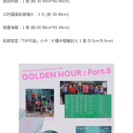
３．收到繳費通知簡訊後14天內，點擊此簡訊中的連結，可透過四大超商／
歌詞內頁：1 張 (約 30.48cm*60.96cm)
ATM／網路銀行／等多元方式進行付款，方視為交易完成。
7-11取貨付款
※ 請注意：結帳手續完成當下不需立刻繳費，但若您需要取消訂單，請聯絡
12吋圖案彩膠唱片：1 片 (約 30.48cm)
每筆NT$60，滿NT$1,599(含以上)免運費
購買商品的店家。未經商家同意取消之訂單仍視為有效，需透過AFTEE先享
後付繳納相關費用。
付款後7-11取貨
※ 交易是否成功請以「AFTEE先享後付 」之結帳頁面顯示為準，若有關於
摺疊海報：1 張 (約 60.96cm*91.44cm)
是否繳費成功／繳費後需取消欲退款等相關疑問，請聯繫「AFTEE先享後付
每筆NT$60，滿NT$1,599(含以上)免運費
客戶支援中心」
https://netprotections.freshdesk.com/support/home
彩膠
限定「TAPE版」小卡：8 種中隨機封入 1 張 (5.5cm*8.5cm)
新竹貨運
【注意事項】
１．透過由恩沛科技股份有限公司提供之「AFTEE先享後付」服務完成之交
每筆NT$90
易，需依本服務之必要範圍內提供個人資料，並將交易相關給付款項請求債
權轉讓予恩沛科技股份有限公司。
宅配 (離島)
２．關於個人資料處理事宜，請瀏覽以下網址：
每筆NT$200
https://aftee.tw/terms/#terms3
３．未成年的使用者請事先徵得法定代理人或監護人之同意方可使用
付款後門市自取
「AFTEE先享後付」，若未經同意申辦者引起之損失，本公司不負相關責
任。
免運費
４．使用「AFTEE先享後付」時，將依據個別帳號之用戶狀況，依本公司即
時審查核予不同之上限額度；若仍有額度不足之情形，本公司將視審查結果
亞洲國家/地區配送
查看運費
請求用戶進行身份認證。
５．嚴禁一人註冊多個帳號或使用他人資訊註冊。若發現惡意使用之情形，
北美國家/地區配送
查看運費
恩沛科技股份有限公司將有權停止該用戶之使用額度並採取法律行動。
歐洲國家/地區配送
查看運費