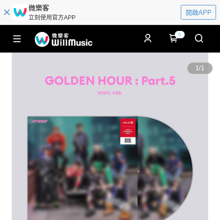
微樂客
開啟APP
立刻使用官方APP
0
1
/
1