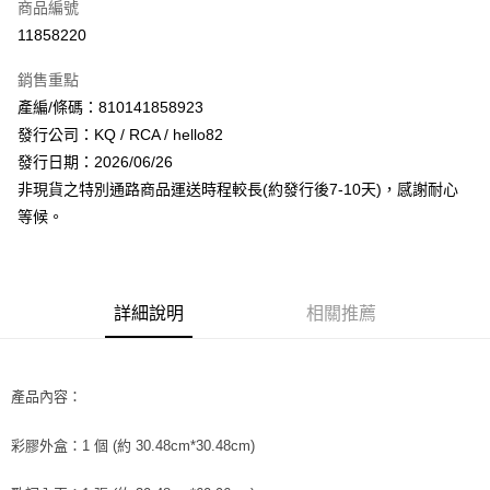
商品編號
超商取貨付款
11858220
LINE Pay
銷售重點
Apple Pay
產編/條碼：810141858923
發行公司：KQ / RCA / hello82
街口支付
發行日期：2026/06/26
悠遊付
非現貨之特別通路商品運送時程較長(約發行後7-10天)，感謝耐心
等候。
AFTEE先享後付
相關說明
【關於「AFTEE先享後付」】
ATM付款
AFTEE先享後付是「在收到商品之後才付款」的支付方式。 讓您購物簡單
詳細說明
相關推薦
便利好安心！
１．簡單：不需註冊會員、不需綁卡、不需儲值。
運送方式
２．便利：只要手機號碼，簡訊認證，即可結帳。
３．安心：先確認商品／服務後，再付款。
全家取貨付款
產品內容：
每筆NT$60，滿NT$1,599(含以上)免運費
【「AFTEE先享後付」結帳流程】
１．於結帳方式選擇「AFTEE先享後付」後，將跳轉至「AFTEE先享後付」
彩膠
外盒：1 個 (約 30.48cm*30.48cm)
付款後全家取貨
結帳頁面，進行簡訊認證並確認金額後，即可完成結帳。
２．訂單成立數日內，您將收到繳費通知簡訊。
每筆NT$60，滿NT$1,599(含以上)免運費