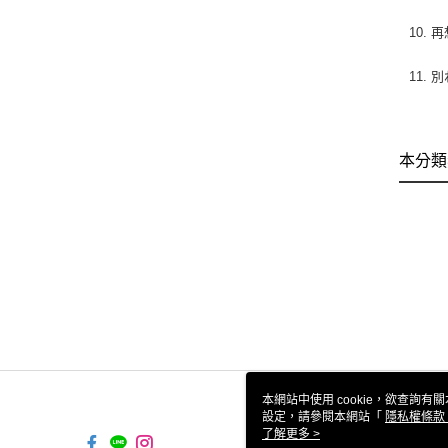
10. 
11. 別
本分類
本網站中使用 cookie，欲查詢有關
設定，請參閱本網站「
隱私權條款
使用 cookie。
了解更多 >