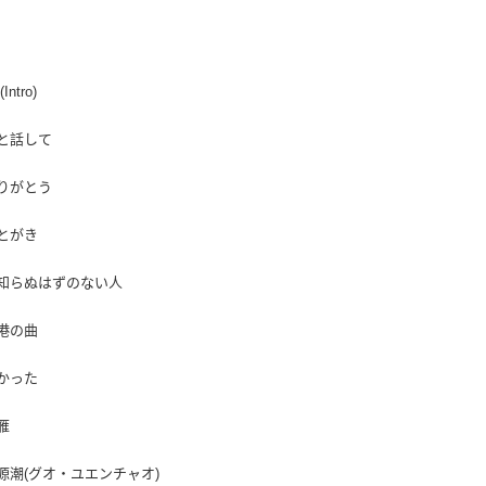
交易，需
每筆NT$9
求債權轉
２．關於
宅配 (離島
https://aft
每筆NT$2
(Intro)
３．未成
「AFTE
付款後門
任。
僕と話して
４．使用「
免運費
即時審查
ありがとう
結果請求
亞洲國家/
５．嚴禁
形，恩沛
あとがき
北美國家/
動。
歐洲國家/
 見知らぬはずのない人
空港の曲
わかった
落雁
 郭源潮(グオ・ユエンチャオ)