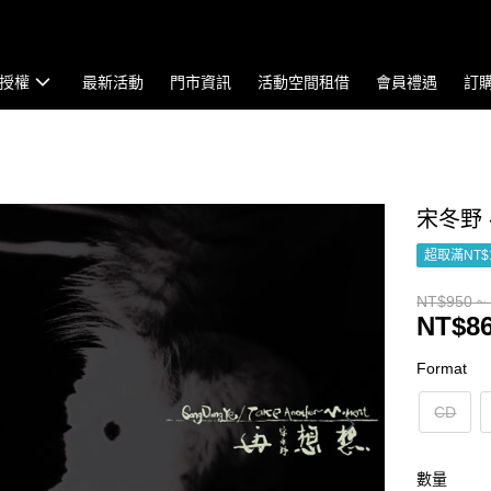
授權
最新活動
門市資訊
活動空間租借
會員禮遇
訂
宋冬野 -
超取滿NT$
NT$950 ~
NT$86
Format
CD
數量