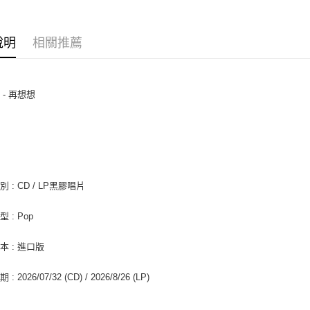
AFTEE先
相關說明
說明
相關推薦
【關於「A
ATM付款
AFTEE
便利好安
１．簡單
 - 再想想
２．便利
運送方式
３．安心
野
全家取貨
【「AFT
每筆NT$6
１．於結帳
付」結帳
付款後全
２．訂單
３．收到繳
 : CD / LP黑膠唱片
每筆NT$6
／ATM／
※ 請注意
7-11取貨
 : Pop
絡購買商品
先享後付
每筆NT$6
※ 交易是
本 : 進口版
是否繳費成
付款後7-1
付客戶支
: 2026/07/32 (CD) / 2026/8/26 (LP)
每筆NT$6
【注意事
新竹貨運
１．透過由