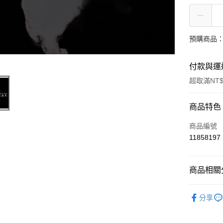
預購商品：
付款與運
超取滿NT$
付款方式
商品特色
信用卡一
商品編號
11858197
超商取貨
LINE Pay
商品相關分
Apple Pay
西洋
其
分享
街口支付
悠遊付