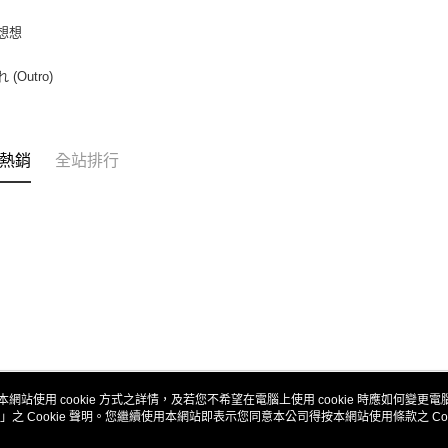
再想想
れ (Outro)
熱銷
全站排行
本網站使用 cookie 方式之詳情，及若您不希望在電腦上使用 cookie 時應如何變更電腦的
」之 Cookie 聲明。您繼續使用本網站即表示您同意本公司得按本網站使用條款之 Coo
關於我們
客服資訊