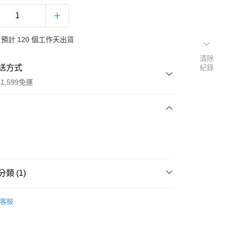
預計 120 個工作天出貨
清除
送方式
紀錄
1,599免運
次付款
付款
類 (1)
他類型音樂
客服