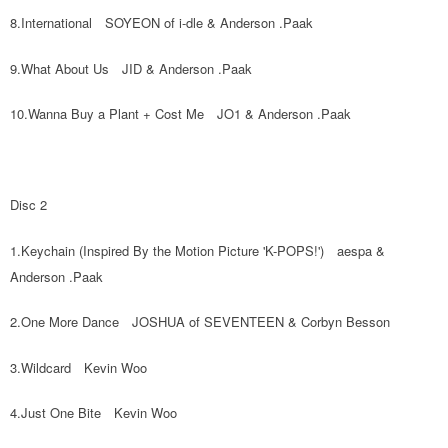
歐洲國家/地區配送
查看運費
8.International　SOYEON of i-dle & Anderson .Paak
9.What About Us　JID & Anderson .Paak
10.Wanna Buy a Plant + Cost Me　JO1 & Anderson .Paak
Disc 2
1.Keychain (Inspired By the Motion Picture 'K-POPS!')　aespa & 
Anderson .Paak
2.One More Dance　JOSHUA of SEVENTEEN & Corbyn Besson
3.Wildcard　Kevin Woo
4.Just One Bite　Kevin Woo