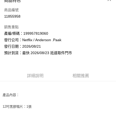
商品特色
信用卡一次付款
商品編號
超商取貨付款
11855958
LINE Pay
銷售重點
Apple Pay
產編/條碼：199957819060
發行公司：Netflix / Anderson .Paak
街口支付
發行日期：2026/08/21
悠遊付
預計到貨：最快 2026/08/23 抵達取件門市
AFTEE先享後付
相關說明
【關於「AFTEE先享後付」】
詳細說明
相關推薦
ATM付款
AFTEE先享後付是「在收到商品之後才付款」的支付方式。 讓您購物簡單
便利好安心！
１．簡單：不需註冊會員、不需綁卡、不需儲值。
運送方式
２．便利：只要手機號碼，簡訊認證，即可結帳。
產品內容：
３．安心：先確認商品／服務後，再付款。
全家取貨付款
每筆NT$60，滿NT$1,599(含以上)免運費
【「AFTEE先享後付」結帳流程】
12吋黑膠唱片：1
張
１．於結帳方式選擇「AFTEE先享後付」後，將跳轉至「AFTEE先享後付」
付款後全家取貨
結帳頁面，進行簡訊認證並確認金額後，即可完成結帳。