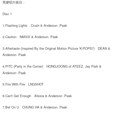
黑膠唱片曲目：
２．訂單成立數日內，您將收到繳費通知簡訊。
每筆NT$60，滿NT$1,599(含以上)免運費
３．收到繳費通知簡訊後14天內，點擊此簡訊中的連結，可透過四大超商／
ATM／網路銀行／等多元方式進行付款，方視為交易完成。
Disc 1
7-11取貨付款
※ 請注意：結帳手續完成當下不需立刻繳費，但若您需要取消訂單，請聯絡
每筆NT$60，滿NT$1,599(含以上)免運費
購買商品的店家。未經商家同意取消之訂單仍視為有效，需透過AFTEE先享
1.Flashing Lights　Crush & Anderson .Paak
後付繳納相關費用。
付款後7-11取貨
※ 交易是否成功請以「AFTEE先享後付 」之結帳頁面顯示為準，若有關於
是否繳費成功／繳費後需取消欲退款等相關疑問，請聯繫「AFTEE先享後付
2.Caution　NMIXX & Anderson .Paak
每筆NT$60，滿NT$1,599(含以上)免運費
客戶支援中心」
https://netprotections.freshdesk.com/support/home
新竹貨運
3.Aftertaste (Inspired By the Original Motion Picture 'K-POPS!')　DEAN & 
【注意事項】
１．透過由恩沛科技股份有限公司提供之「AFTEE先享後付」服務完成之交
每筆NT$90
Anderson .Paak
易，需依本服務之必要範圍內提供個人資料，並將交易相關給付款項請求債
權轉讓予恩沛科技股份有限公司。
宅配 (離島)
4.PITC (Party in the Corner)　HONGJOONG of ATEEZ, Jay Park & 
２．關於個人資料處理事宜，請瀏覽以下網址：
每筆NT$200
https://aftee.tw/terms/#terms3
Anderson .Paak
３．未成年的使用者請事先徵得法定代理人或監護人之同意方可使用
付款後門市自取
「AFTEE先享後付」，若未經同意申辦者引起之損失，本公司不負相關責
5.Fire With Fire　LNGSHOT
任。
免運費
４．使用「AFTEE先享後付」時，將依據個別帳號之用戶狀況，依本公司即
時審查核予不同之上限額度；若仍有額度不足之情形，本公司將視審查結果
6.Can't Get Enough　Alissia & Anderson .Paak
亞洲國家/地區配送
查看運費
請求用戶進行身份認證。
５．嚴禁一人註冊多個帳號或使用他人資訊註冊。若發現惡意使用之情形，
北美國家/地區配送
查看運費
7.Bet On U　CHUNG HA & Anderson .Paak
恩沛科技股份有限公司將有權停止該用戶之使用額度並採取法律行動。