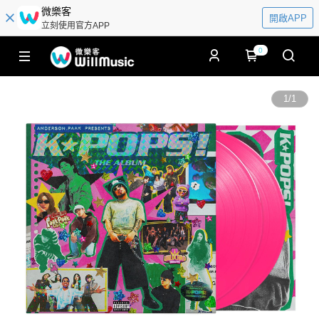
微樂客
開啟APP
立刻使用官方APP
0
1
/
1