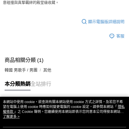
意碰撞與真摯羈絆的殿堂級收藏。
顯示電腦版詳細說明
客服
商品相關分類 (1)
韓國 男歌手 / 男團
其他
本分類熱銷
全站排行
本網站中使用 cookie，欲查詢有關本網站使用 cookie 方式之詳情，及若您不希
熱門標籤
望在電腦上使用 cookie 時應如何變更電腦的 cookie 設定，請參閱本網站「
隱私
權條款
」之 Cookie 聲明。您繼續使用本網站即表示您同意本公司得按本網站使
用條款之 Cookie 聲明使用 cookie。
了解更多 >