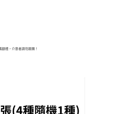
項】
恩沛科技股份有限公司提供之「AFTEE先享後付」服務完成之
依本服務之必要範圍內提供個人資料，並將交易相關給付款項請
0
讓予恩沛科技股份有限公司。
個人資料處理事宜，請瀏覽以下網址：
)
ee.tw/terms/#terms3
00
年的使用者請事先徵得法定代理人或監護人之同意方可使用
E先享後付」，若未經同意申辦者引起之損失，本公司不負相關責
市自取
AFTEE先享後付」時，將依據個別帳號之用戶狀況，依本公司
核予不同之上限額度；若仍有額度不足之情形，本公司將視審查
滿額禮，介意者請勿跟團！
用戶進行身份認證。
地區配送
查看運費
一人註冊多個帳號或使用他人資訊註冊。若發現惡意使用之情
科技股份有限公司將有權停止該用戶之使用額度並採取法律行
地區配送
查看運費
地區配送
查看運費