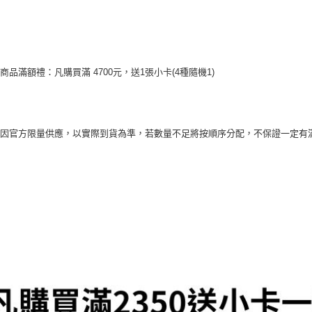
【注意事
新竹貨運
１．透過由
交易，需
每筆NT$9
求債權轉
２．關於
宅配 (離島
https://aft
類商品滿額禮：凡購買滿 4700元，送1張小卡(4種隨機1)
每筆NT$2
３．未成
「AFTE
付款後門
任。
４．使用「
免運費
即時審查
禮因官方限量供應，以實際到貨為準，若數量不足將按順序分配，不保證一定有
結果請求
亞洲國家/
５．嚴禁
形，恩沛
北美國家/
動。
歐洲國家/