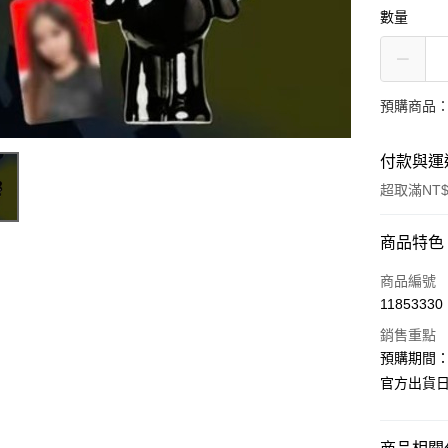
數量
預購商品：
付款與運
超取滿NT$
付款方式
商品特色
信用卡一
商品編號
11853330
超商取貨
銷售重點
LINE Pay
預購期間：2
官方出貨日期
Apple Pay
街口支付