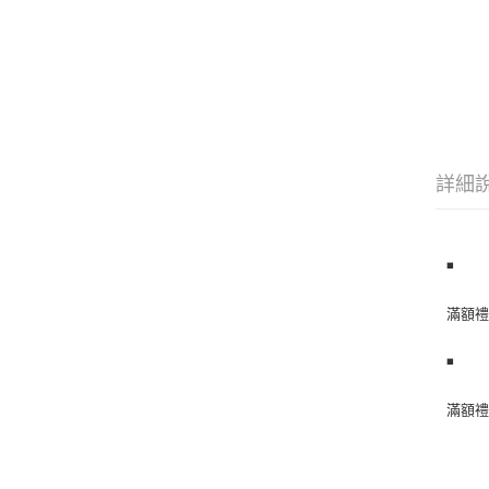
詳細
◾
️滿額
◾
️滿額