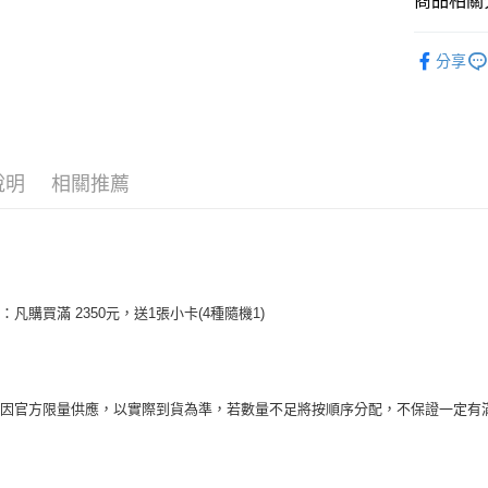
商品相關分
悠遊付
韓國週邊
AFTEE先
分享
韓國 女歌手
相關說明
【關於「A
ATM付款
AFTEE
便利好安
１．簡單
說明
相關推薦
２．便利
運送方式
３．安心
全家取貨
【「AFT
每筆NT$6
１．於結帳
付」結帳
付款後全
２．訂單
禮：凡購買滿 2350元，送1張小卡(4種隨機1)
３．收到繳
每筆NT$6
／ATM／
※ 請注意
7-11取貨
絡購買商品
先享後付
每筆NT$6
禮因官方限量供應，以實際到貨為準，若數量不足將按順序分配，不保證一定有
※ 交易是
是否繳費成
付款後7-1
付客戶支
每筆NT$6