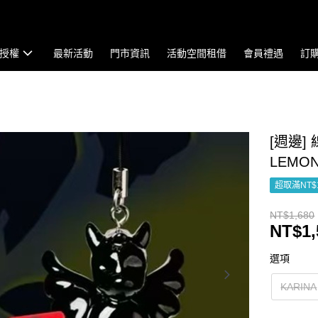
授權
最新活動
門市資訊
活動空間租借
會員禮遇
訂
[週邊] 
LEMO
超取滿NT$
NT$1,680
NT$1,
選項
KARINA