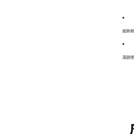
◾
️服飾
◾
️滿額