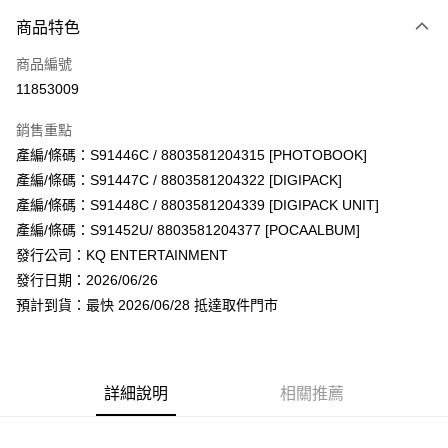
付款方式
商品特色
信用卡一次付款
商品編號
超商取貨付款
11853009
LINE Pay
銷售重點
Apple Pay
產編/條碼：S91446C / 8803581204315 [PHOTOBOOK]
產編/條碼：S91447C / 8803581204322 [DIGIPACK]
街口支付
產編/條碼：S91448C / 8803581204339 [DIGIPACK UNIT]
悠遊付
產編/條碼：S91452U/ 8803581204377 [POCAALBUM]
發行公司：KQ ENTERTAINMENT
AFTEE先享後付
發行日期：2026/06/26
相關說明
預計到貨：最快 2026/06/28 抵達取件門市
【關於「AFTEE先享後付」】
ATM付款
AFTEE先享後付是「在收到商品之後才付款」的支付方式。 讓您購物簡單
便利好安心！
１．簡單：不需註冊會員、不需綁卡、不需儲值。
運送方式
２．便利：只要手機號碼，簡訊認證，即可結帳。
詳細說明
相關推薦
３．安心：先確認商品／服務後，再付款。
全家取貨付款
每筆NT$60，滿NT$1,599(含以上)免運費
【「AFTEE先享後付」結帳流程】