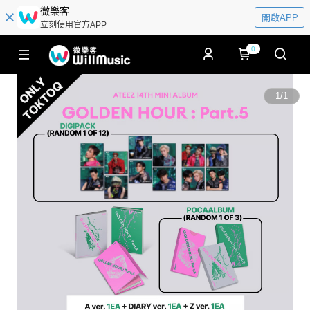
微樂客
開啟APP
立刻使用官方APP
0
1
/
1