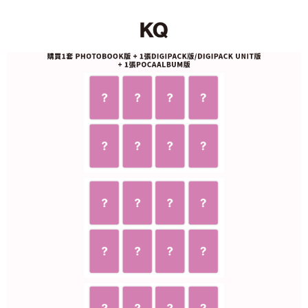
１．於結帳方式選擇「AFTEE先享後付」後，將跳轉至「AFTEE先享後付」
付款後全家取貨
結帳頁面，進行簡訊認證並確認金額後，即可完成結帳。
２．訂單成立數日內，您將收到繳費通知簡訊。
每筆NT$60，滿NT$1,599(含以上)免運費
３．收到繳費通知簡訊後14天內，點擊此簡訊中的連結，可透過四大超商／
ATM／網路銀行／等多元方式進行付款，方視為交易完成。
7-11取貨付款
※ 請注意：結帳手續完成當下不需立刻繳費，但若您需要取消訂單，請聯絡
每筆NT$60，滿NT$1,599(含以上)免運費
購買商品的店家。未經商家同意取消之訂單仍視為有效，需透過AFTEE先享
後付繳納相關費用。
付款後7-11取貨
※ 交易是否成功請以「AFTEE先享後付 」之結帳頁面顯示為準，若有關於
是否繳費成功／繳費後需取消欲退款等相關疑問，請聯繫「AFTEE先享後付
每筆NT$60，滿NT$1,599(含以上)免運費
客戶支援中心」
https://netprotections.freshdesk.com/support/home
新竹貨運
【注意事項】
１．透過由恩沛科技股份有限公司提供之「AFTEE先享後付」服務完成之交
每筆NT$90
易，需依本服務之必要範圍內提供個人資料，並將交易相關給付款項請求債
權轉讓予恩沛科技股份有限公司。
宅配 (離島)
２．關於個人資料處理事宜，請瀏覽以下網址：
每筆NT$200
https://aftee.tw/terms/#terms3
３．未成年的使用者請事先徵得法定代理人或監護人之同意方可使用
付款後門市自取
「AFTEE先享後付」，若未經同意申辦者引起之損失，本公司不負相關責
任。
免運費
４．使用「AFTEE先享後付」時，將依據個別帳號之用戶狀況，依本公司即
時審查核予不同之上限額度；若仍有額度不足之情形，本公司將視審查結果
亞洲國家/地區配送
查看運費
請求用戶進行身份認證。
５．嚴禁一人註冊多個帳號或使用他人資訊註冊。若發現惡意使用之情形，
北美國家/地區配送
查看運費