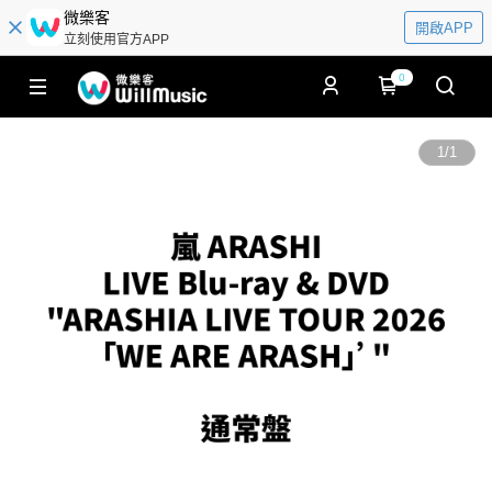
微樂客
開啟APP
立刻使用官方APP
0
1
/
1