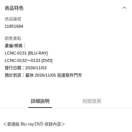
付款方式
商品特色
信用卡一次付款
商品編號
超商取貨付款
11851684
LINE Pay
銷售重點
Apple Pay
產編/條碼：
LCNC-0131 [BLU-RAY]
街口支付
LCNC-0132〜0133 [DVD]
悠遊付
發行日期：2026/11/03
預計到貨：最快 2026/11/05 抵達取件門市
AFTEE先享後付
相關說明
【關於「AFTEE先享後付」】
ATM付款
AFTEE先享後付是「在收到商品之後才付款」的支付方式。 讓您購物簡單
詳細說明
相關推薦
便利好安心！
１．簡單：不需註冊會員、不需綁卡、不需儲值。
運送方式
２．便利：只要手機號碼，簡訊認證，即可結帳。
３．安心：先確認商品／服務後，再付款。
全家取貨付款
＜普通版 Blu-ray/DVD 收錄內容＞
每筆NT$60，滿NT$1,599(含以上)免運費
【「AFTEE先享後付」結帳流程】