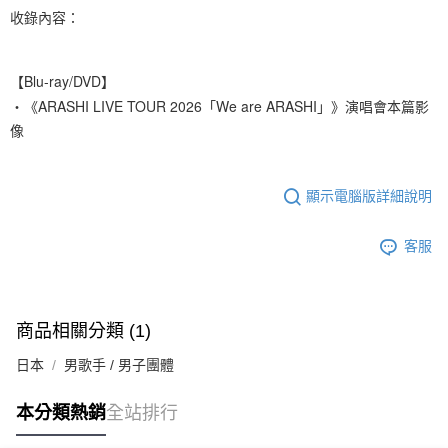
１．於結帳方式選擇「AFTEE先享後付」後，將跳轉至「AFTEE先享後付」
收錄內容：
付款後全家取貨
結帳頁面，進行簡訊認證並確認金額後，即可完成結帳。
２．訂單成立數日內，您將收到繳費通知簡訊。
每筆NT$60，滿NT$1,599(含以上)免運費
３．收到繳費通知簡訊後14天內，點擊此簡訊中的連結，可透過四大超商／
ATM／網路銀行／等多元方式進行付款，方視為交易完成。
【Blu-ray/DVD】
7-11取貨付款
※ 請注意：結帳手續完成當下不需立刻繳費，但若您需要取消訂單，請聯絡
・《ARASHI LIVE TOUR 2026「We are ARASHI」》演唱會本篇影
每筆NT$60，滿NT$1,599(含以上)免運費
購買商品的店家。未經商家同意取消之訂單仍視為有效，需透過AFTEE先享
像
後付繳納相關費用。
付款後7-11取貨
※ 交易是否成功請以「AFTEE先享後付 」之結帳頁面顯示為準，若有關於
是否繳費成功／繳費後需取消欲退款等相關疑問，請聯繫「AFTEE先享後付
每筆NT$60，滿NT$1,599(含以上)免運費
客戶支援中心」
https://netprotections.freshdesk.com/support/home
顯示電腦版詳細說明
新竹貨運
【注意事項】
１．透過由恩沛科技股份有限公司提供之「AFTEE先享後付」服務完成之交
每筆NT$90
客服
易，需依本服務之必要範圍內提供個人資料，並將交易相關給付款項請求債
權轉讓予恩沛科技股份有限公司。
宅配 (離島)
２．關於個人資料處理事宜，請瀏覽以下網址：
每筆NT$200
https://aftee.tw/terms/#terms3
商品相關分類 (1)
３．未成年的使用者請事先徵得法定代理人或監護人之同意方可使用
付款後門市自取
「AFTEE先享後付」，若未經同意申辦者引起之損失，本公司不負相關責
日本
男歌手 / 男子團體
任。
免運費
４．使用「AFTEE先享後付」時，將依據個別帳號之用戶狀況，依本公司即
時審查核予不同之上限額度；若仍有額度不足之情形，本公司將視審查結果
亞洲國家/地區配送
查看運費
本分類熱銷
全站排行
請求用戶進行身份認證。
５．嚴禁一人註冊多個帳號或使用他人資訊註冊。若發現惡意使用之情形，
北美國家/地區配送
查看運費