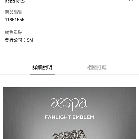
商品特色
信用卡一次付款
商品編號
超商取貨付款
11851555
LINE Pay
銷售重點
Apple Pay
發行公司：SM
街口支付
悠遊付
詳細說明
相關推薦
AFTEE先享後付
相關說明
【關於「AFTEE先享後付」】
ATM付款
AFTEE先享後付是「在收到商品之後才付款」的支付方式。 讓您購物簡單
便利好安心！
１．簡單：不需註冊會員、不需綁卡、不需儲值。
運送方式
２．便利：只要手機號碼，簡訊認證，即可結帳。
３．安心：先確認商品／服務後，再付款。
全家取貨付款
每筆NT$60，滿NT$1,599(含以上)免運費
【「AFTEE先享後付」結帳流程】
１．於結帳方式選擇「AFTEE先享後付」後，將跳轉至「AFTEE先享後付」
付款後全家取貨
結帳頁面，進行簡訊認證並確認金額後，即可完成結帳。