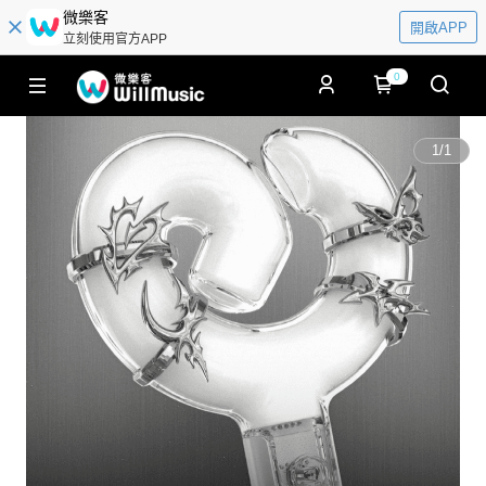
微樂客
開啟APP
立刻使用官方APP
0
1
/
1