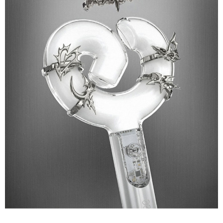
２．訂單成立數日內，您將收到繳費通知簡訊。
每筆NT$60，滿NT$1,599(含以上)免運費
３．收到繳費通知簡訊後14天內，點擊此簡訊中的連結，可透過四大超商／
ATM／網路銀行／等多元方式進行付款，方視為交易完成。
7-11取貨付款
※ 請注意：結帳手續完成當下不需立刻繳費，但若您需要取消訂單，請聯絡
每筆NT$60，滿NT$1,599(含以上)免運費
購買商品的店家。未經商家同意取消之訂單仍視為有效，需透過AFTEE先享
後付繳納相關費用。
付款後7-11取貨
※ 交易是否成功請以「AFTEE先享後付 」之結帳頁面顯示為準，若有關於
是否繳費成功／繳費後需取消欲退款等相關疑問，請聯繫「AFTEE先享後付
每筆NT$60，滿NT$1,599(含以上)免運費
客戶支援中心」
https://netprotections.freshdesk.com/support/home
新竹貨運
【注意事項】
１．透過由恩沛科技股份有限公司提供之「AFTEE先享後付」服務完成之交
每筆NT$90
易，需依本服務之必要範圍內提供個人資料，並將交易相關給付款項請求債
權轉讓予恩沛科技股份有限公司。
宅配 (離島)
２．關於個人資料處理事宜，請瀏覽以下網址：
每筆NT$200
https://aftee.tw/terms/#terms3
３．未成年的使用者請事先徵得法定代理人或監護人之同意方可使用
付款後門市自取
「AFTEE先享後付」，若未經同意申辦者引起之損失，本公司不負相關責
任。
免運費
４．使用「AFTEE先享後付」時，將依據個別帳號之用戶狀況，依本公司即
時審查核予不同之上限額度；若仍有額度不足之情形，本公司將視審查結果
亞洲國家/地區配送
查看運費
請求用戶進行身份認證。
５．嚴禁一人註冊多個帳號或使用他人資訊註冊。若發現惡意使用之情形，
北美國家/地區配送
查看運費
恩沛科技股份有限公司將有權停止該用戶之使用額度並採取法律行動。