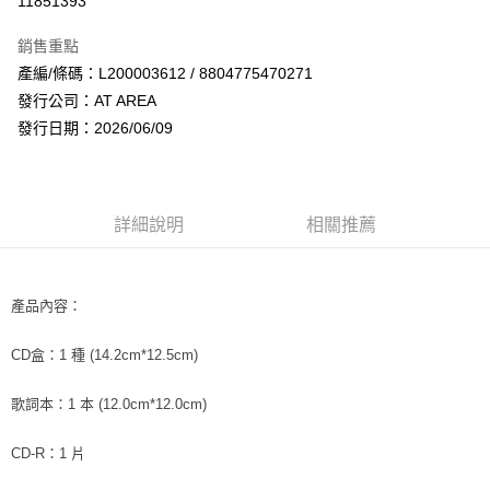
11851393
LINE Pay
銷售重點
Apple Pay
產編/條碼：L200003612 / 8804775470271
發行公司：AT AREA
街口支付
發行日期：2026/06/09
悠遊付
AFTEE先享後付
相關說明
詳細說明
相關推薦
【關於「AFTEE先享後付」】
ATM付款
AFTEE先享後付是「在收到商品之後才付款」的支付方式。 讓您購物簡單
便利好安心！
１．簡單：不需註冊會員、不需綁卡、不需儲值。
產品內容：
運送方式
２．便利：只要手機號碼，簡訊認證，即可結帳。
３．安心：先確認商品／服務後，再付款。
全家取貨付款
CD盒：1 種 (14.2cm*12.5cm)
每筆NT$60，滿NT$1,599(含以上)免運費
【「AFTEE先享後付」結帳流程】
１．於結帳方式選擇「AFTEE先享後付」後，將跳轉至「AFTEE先享後付」
歌詞本：1 本 (12.0cm*12.0cm)
付款後全家取貨
結帳頁面，進行簡訊認證並確認金額後，即可完成結帳。
２．訂單成立數日內，您將收到繳費通知簡訊。
每筆NT$60，滿NT$1,599(含以上)免運費
CD-R：1 片
３．收到繳費通知簡訊後14天內，點擊此簡訊中的連結，可透過四大超商／
ATM／網路銀行／等多元方式進行付款，方視為交易完成。
7-11取貨付款