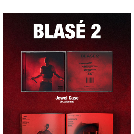
※ 請注意：結帳手續完成當下不需立刻繳費，但若您需要取消訂單，請聯絡
每筆NT$60，滿NT$1,599(含以上)免運費
購買商品的店家。未經商家同意取消之訂單仍視為有效，需透過AFTEE先享
後付繳納相關費用。
付款後7-11取貨
※ 交易是否成功請以「AFTEE先享後付 」之結帳頁面顯示為準，若有關於
是否繳費成功／繳費後需取消欲退款等相關疑問，請聯繫「AFTEE先享後付
每筆NT$60，滿NT$1,599(含以上)免運費
客戶支援中心」
https://netprotections.freshdesk.com/support/home
新竹貨運
【注意事項】
１．透過由恩沛科技股份有限公司提供之「AFTEE先享後付」服務完成之交
每筆NT$90
易，需依本服務之必要範圍內提供個人資料，並將交易相關給付款項請求債
權轉讓予恩沛科技股份有限公司。
宅配 (離島)
２．關於個人資料處理事宜，請瀏覽以下網址：
每筆NT$200
https://aftee.tw/terms/#terms3
３．未成年的使用者請事先徵得法定代理人或監護人之同意方可使用
付款後門市自取
「AFTEE先享後付」，若未經同意申辦者引起之損失，本公司不負相關責
任。
免運費
４．使用「AFTEE先享後付」時，將依據個別帳號之用戶狀況，依本公司即
時審查核予不同之上限額度；若仍有額度不足之情形，本公司將視審查結果
亞洲國家/地區配送
查看運費
請求用戶進行身份認證。
５．嚴禁一人註冊多個帳號或使用他人資訊註冊。若發現惡意使用之情形，
北美國家/地區配送
查看運費
恩沛科技股份有限公司將有權停止該用戶之使用額度並採取法律行動。
歐洲國家/地區配送
查看運費