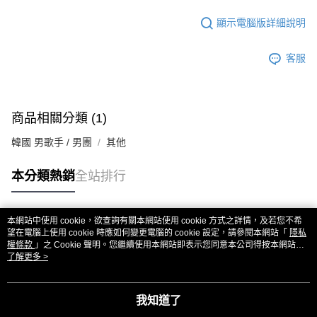
顯示電腦版詳細說明
客服
商品相關分類 (1)
韓國 男歌手 / 男團
其他
本分類熱銷
全站排行
本網站中使用 cookie，欲查詢有關本網站使用 cookie 方式之詳情，及若您不希
熱門標籤
望在電腦上使用 cookie 時應如何變更電腦的 cookie 設定，請參閱本網站「
隱私
權條款
」之 Cookie 聲明。您繼續使用本網站即表示您同意本公司得按本網站使
用條款之 Cookie 聲明使用 cookie。
了解更多 >
我知道了