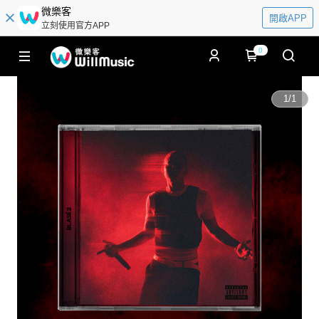
微樂客
開啟APP
立刻使用官方APP
0
1
/
1