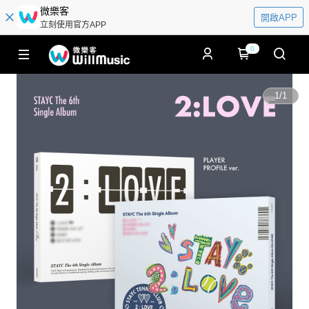
微樂客
開啟APP
立刻使用官方APP
0
1
/
1