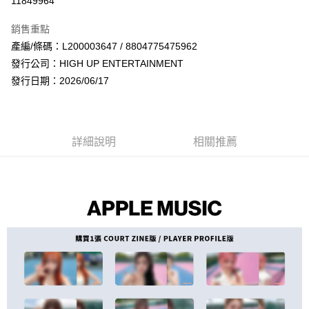
11849964
LINE Pay
銷售重點
Apple Pay
產編/條碼：L200003647 / 8804775475962
發行公司：HIGH UP ENTERTAINMENT
街口支付
發行日期：2026/06/17
悠遊付
AFTEE先享後付
相關說明
詳細說明
相關推薦
【關於「AFTEE先享後付」】
ATM付款
AFTEE先享後付是「在收到商品之後才付款」的支付方式。 讓您購物簡單
便利好安心！
１．簡單：不需註冊會員、不需綁卡、不需儲值。
運送方式
２．便利：只要手機號碼，簡訊認證，即可結帳。
３．安心：先確認商品／服務後，再付款。
全家取貨付款
每筆NT$60，滿NT$1,599(含以上)免運費
【「AFTEE先享後付」結帳流程】
１．於結帳方式選擇「AFTEE先享後付」後，將跳轉至「AFTEE先享後付」
付款後全家取貨
結帳頁面，進行簡訊認證並確認金額後，即可完成結帳。
２．訂單成立數日內，您將收到繳費通知簡訊。
每筆NT$60，滿NT$1,599(含以上)免運費
３．收到繳費通知簡訊後14天內，點擊此簡訊中的連結，可透過四大超商／
ATM／網路銀行／等多元方式進行付款，方視為交易完成。
7-11取貨付款