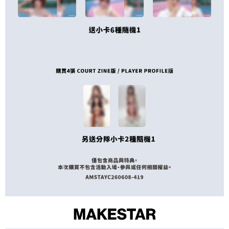
※ 請注意：結帳手續完成當下不需立刻繳費，但若您需要取消訂單，請聯絡
每筆NT$60，滿NT$1,599(含以上)免運費
購買商品的店家。未經商家同意取消之訂單仍視為有效，需透過AFTEE先享
後付繳納相關費用。
付款後7-11取貨
※ 交易是否成功請以「AFTEE先享後付 」之結帳頁面顯示為準，若有關於
是否繳費成功／繳費後需取消欲退款等相關疑問，請聯繫「AFTEE先享後付
每筆NT$60，滿NT$1,599(含以上)免運費
客戶支援中心」
https://netprotections.freshdesk.com/support/home
新竹貨運
【注意事項】
１．透過由恩沛科技股份有限公司提供之「AFTEE先享後付」服務完成之交
每筆NT$90
易，需依本服務之必要範圍內提供個人資料，並將交易相關給付款項請求債
權轉讓予恩沛科技股份有限公司。
宅配 (離島)
２．關於個人資料處理事宜，請瀏覽以下網址：
每筆NT$200
https://aftee.tw/terms/#terms3
３．未成年的使用者請事先徵得法定代理人或監護人之同意方可使用
付款後門市自取
「AFTEE先享後付」，若未經同意申辦者引起之損失，本公司不負相關責
任。
免運費
４．使用「AFTEE先享後付」時，將依據個別帳號之用戶狀況，依本公司即
時審查核予不同之上限額度；若仍有額度不足之情形，本公司將視審查結果
亞洲國家/地區配送
查看運費
請求用戶進行身份認證。
５．嚴禁一人註冊多個帳號或使用他人資訊註冊。若發現惡意使用之情形，
北美國家/地區配送
查看運費
恩沛科技股份有限公司將有權停止該用戶之使用額度並採取法律行動。
歐洲國家/地區配送
查看運費