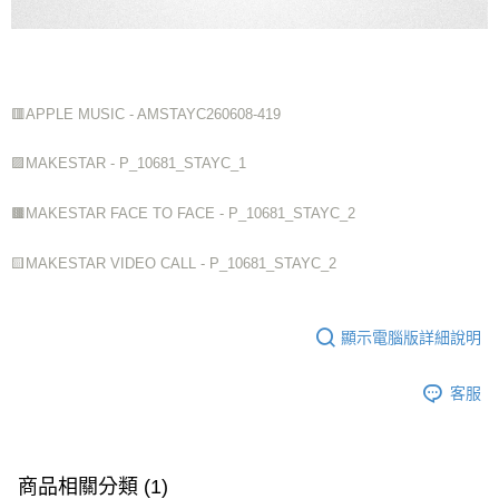
🟥APPLE MUSIC - AMSTAYC260608-419
🟪MAKESTAR - P_10681_STAYC_1
🟫MAKESTAR FACE TO FACE - P_10681_STAYC_2
🟨MAKESTAR VIDEO CALL - P_10681_STAYC_2
顯示電腦版詳細說明
客服
商品相關分類 (1)