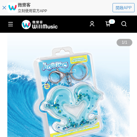
微樂客
開啟APP
立刻使用官方APP
0
1
/
1