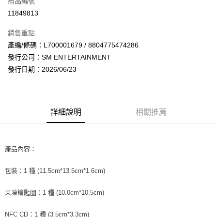
商品編號
超商取貨付款
11849813
LINE Pay
銷售重點
Apple Pay
產編/條碼：L700001679 / 8804775474286
發行公司：SM ENTERTAINMENT
街口支付
發行日期：2026/06/23
悠遊付
AFTEE先享後付
相關說明
詳細說明
相關推薦
【關於「AFTEE先享後付」】
ATM付款
AFTEE先享後付是「在收到商品之後才付款」的支付方式。 讓您購物簡單
便利好安心！
１．簡單：不需註冊會員、不需綁卡、不需儲值。
產品內容：
運送方式
２．便利：只要手機號碼，簡訊認證，即可結帳。
３．安心：先確認商品／服務後，再付款。
全家取貨付款
包裝：1 種 (11.5cm*13.5cm*1.6cm)
每筆NT$60，滿NT$1,599(含以上)免運費
【「AFTEE先享後付」結帳流程】
１．於結帳方式選擇「AFTEE先享後付」後，將跳轉至「AFTEE先享後付」
果凍鑰匙圈：1 種 (10.0cm*10.5cm)
付款後全家取貨
結帳頁面，進行簡訊認證並確認金額後，即可完成結帳。
２．訂單成立數日內，您將收到繳費通知簡訊。
每筆NT$60，滿NT$1,599(含以上)免運費
NFC CD：1 種 (3.5cm*3.3cm)
３．收到繳費通知簡訊後14天內，點擊此簡訊中的連結，可透過四大超商／