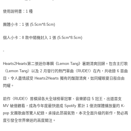
ATM／網路銀行／等多元方式進行付款，方視為交易完成。
7-11取貨付款
※ 請注意：結帳手續完成當下不需立刻繳費，但若您需要取消訂單，請聯絡
使用說明書：1 種
每筆NT$60，滿NT$1,599(含以上)免運費
購買商品的店家。未經商家同意取消之訂單仍視為有效，需透過AFTEE先享
後付繳納相關費用。
團體小卡：1 張 (5.5cm*8.5cm)
付款後7-11取貨
※ 交易是否成功請以「AFTEE先享後付 」之結帳頁面顯示為準，若有關於
是否繳費成功／繳費後需取消欲退款等相關疑問，請聯繫「AFTEE先享後付
每筆NT$60，滿NT$1,599(含以上)免運費
客戶支援中心」
https://netprotections.freshdesk.com/support/home
個人小卡：8 款中隨機封入 1 張 (5.5cm*8.5cm)
新竹貨運
【注意事項】
-
１．透過由恩沛科技股份有限公司提供之「AFTEE先享後付」服務完成之交
每筆NT$90
易，需依本服務之必要範圍內提供個人資料，並將交易相關給付款項請求債
權轉讓予恩沛科技股份有限公司。
宅配 (離島)
Hearts2Hearts第二張迷你專輯《Lemon Tang》暑期清爽回歸。
包含主打歌
２．關於個人資料處理事宜，請瀏覽以下網址：
每筆NT$200
〈Lemon Tang〉以及 2 月發行的熱門單曲〈RUDE!〉在內，共收錄 6 首曲
https://aftee.tw/terms/#terms3
３．未成年的使用者請事先徵得法定代理人或監護人之同意方可使用
目，令人盡情感受 Hearts2Hearts 獨有的酸甜清爽，如同耀眼夏日般自由
付款後門市自取
「AFTEE先享後付」，若未經同意申辦者引起之損失，本公司不負相關責
閃耀。
任。
免運費
４．使用「AFTEE先享後付」時，將依據個別帳號之用戶狀況，依本公司即
前作〈RUDE!〉曾橫掃各大全球榜單冠軍、音樂節目 5 冠王、出道首支
時審查核予不同之上限額度；若仍有額度不足之情形，本公司將視審查結果
亞洲國家/地區配送
查看運費
請求用戶進行身份認證。
MV 破億觀看，成為今年度最快達成 Spotify 累計 1 億流媒體播放量的 K-
５．嚴禁一人註冊多個帳號或使用他人資訊註冊。若發現惡意使用之情形，
北美國家/地區配送
查看運費
pop 女團歌曲等驚人紀錄。承接此昂揚氣勢，本次全面升級的新作，勢必再
恩沛科技股份有限公司將有權停止該用戶之使用額度並採取法律行動。
度引發全世界樂迷的高度關注。
歐洲國家/地區配送
查看運費