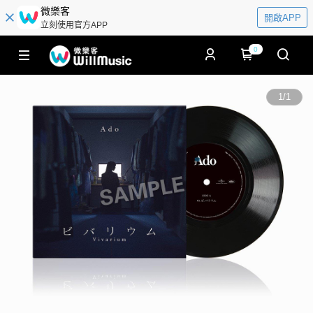
微樂客
開啟APP
立刻使用官方APP
0
1
/
1