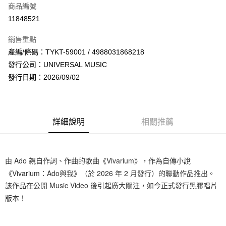
商品編號
超商取貨付款
11848521
LINE Pay
銷售重點
Apple Pay
產編/條碼：TYKT-59001 / 4988031868218
發行公司：UNIVERSAL MUSIC
街口支付
發行日期：2026/09/02
悠遊付
AFTEE先享後付
相關說明
詳細說明
相關推薦
【關於「AFTEE先享後付」】
ATM付款
AFTEE先享後付是「在收到商品之後才付款」的支付方式。 讓您購物簡單
便利好安心！
１．簡單：不需註冊會員、不需綁卡、不需儲值。
由 Ado 親自作詞、作曲的歌曲《Vivarium》，作為自傳小說
運送方式
２．便利：只要手機號碼，簡訊認證，即可結帳。
《Vivarium：Ado與我》（於 2026 年 2 月發行）的聯動作品推出。
３．安心：先確認商品／服務後，再付款。
全家取貨付款
該作品在公開 Music Video 後引起廣大關注，如今正式發行黑膠唱片
每筆NT$60，滿NT$1,599(含以上)免運費
【「AFTEE先享後付」結帳流程】
版本！
１．於結帳方式選擇「AFTEE先享後付」後，將跳轉至「AFTEE先享後付」
付款後全家取貨
結帳頁面，進行簡訊認證並確認金額後，即可完成結帳。
２．訂單成立數日內，您將收到繳費通知簡訊。
每筆NT$60，滿NT$1,599(含以上)免運費