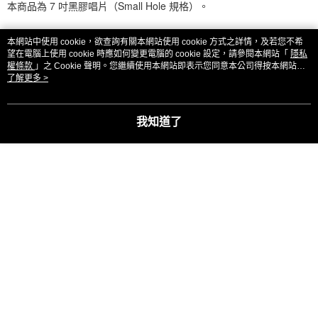
本商品為 7 吋黑膠唱片（Small Hole 規格）。
３．收到繳費通知簡訊後14天內，點擊此簡訊中的連結，可透過四大超商／
ATM／網路銀行／等多元方式進行付款，方視為交易完成。
7-11取貨付款
※ 請注意：結帳手續完成當下不需立刻繳費，但若您需要取消訂單，請聯絡
本網站中使用 cookie，欲查詢有關本網站使用 cookie 方式之詳情，及若您不希
每筆NT$60，滿NT$1,599(含以上)免運費
購買商品的店家。未經商家同意取消之訂單仍視為有效，需透過AFTEE先享
顯示電腦版詳細說明
望在電腦上使用 cookie 時應如何變更電腦的 cookie 設定，請參閱本網站「
隱私
後付繳納相關費用。
權條款
」之 Cookie 聲明。您繼續使用本網站即表示您同意本公司得按本網站使
付款後7-11取貨
※ 交易是否成功請以「AFTEE先享後付 」之結帳頁面顯示為準，若有關於
用條款之 Cookie 聲明使用 cookie。
了解更多 >
是否繳費成功／繳費後需取消欲退款等相關疑問，請聯繫「AFTEE先享後付
每筆NT$60，滿NT$1,599(含以上)免運費
客服
客戶支援中心」
https://netprotections.freshdesk.com/support/home
新竹貨運
【注意事項】
我知道了
１．透過由恩沛科技股份有限公司提供之「AFTEE先享後付」服務完成之交
每筆NT$90
易，需依本服務之必要範圍內提供個人資料，並將交易相關給付款項請求債
商品相關分類 (1)
權轉讓予恩沛科技股份有限公司。
宅配 (離島)
２．關於個人資料處理事宜，請瀏覽以下網址：
日本
女歌手 / 女子團體
每筆NT$200
https://aftee.tw/terms/#terms3
３．未成年的使用者請事先徵得法定代理人或監護人之同意方可使用
付款後門市自取
本分類熱銷
全站排行
「AFTEE先享後付」，若未經同意申辦者引起之損失，本公司不負相關責
任。
免運費
４．使用「AFTEE先享後付」時，將依據個別帳號之用戶狀況，依本公司即
時審查核予不同之上限額度；若仍有額度不足之情形，本公司將視審查結果
亞洲國家/地區配送
查看運費
熱門標籤
請求用戶進行身份認證。
５．嚴禁一人註冊多個帳號或使用他人資訊註冊。若發現惡意使用之情形，
北美國家/地區配送
查看運費
恩沛科技股份有限公司將有權停止該用戶之使用額度並採取法律行動。
歐洲國家/地區配送
查看運費