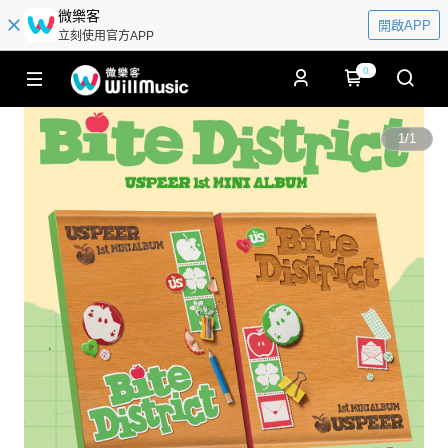
微樂客
開啟APP
立刻使用官方APP
0
1
/
1