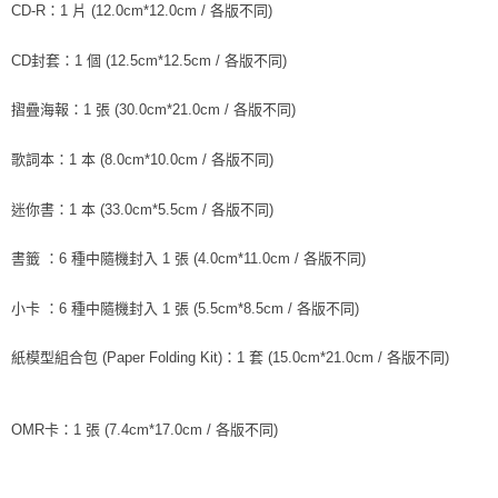
※ 請注意：結帳手續完成當下不需立刻繳費，但若您需要取消訂單，請聯絡
CD-R：1 片 (12.0cm*12.0cm / 各版不同)
每筆NT$60，滿NT$1,599(含以上)免運費
購買商品的店家。未經商家同意取消之訂單仍視為有效，需透過AFTEE先享
後付繳納相關費用。
CD封套：1 個 (12.5cm*12.5cm / 各版不同)
付款後7-11取貨
※ 交易是否成功請以「AFTEE先享後付 」之結帳頁面顯示為準，若有關於
是否繳費成功／繳費後需取消欲退款等相關疑問，請聯繫「AFTEE先享後付
每筆NT$60，滿NT$1,599(含以上)免運費
客戶支援中心」
https://netprotections.freshdesk.com/support/home
摺疊海報：1 張 (30.0cm*21.0cm / 各版不同)
新竹貨運
【注意事項】
歌詞本：1 本 (8.0cm*10.0cm / 各版不同)
１．透過由恩沛科技股份有限公司提供之「AFTEE先享後付」服務完成之交
每筆NT$90
易，需依本服務之必要範圍內提供個人資料，並將交易相關給付款項請求債
權轉讓予恩沛科技股份有限公司。
迷你書：1 本 (33.0cm*5.5cm / 各版不同)
宅配 (離島)
２．關於個人資料處理事宜，請瀏覽以下網址：
每筆NT$200
https://aftee.tw/terms/#terms3
書籤 ：6 種中隨機封入 1 張 (4.0cm*11.0cm / 各版不同)
３．未成年的使用者請事先徵得法定代理人或監護人之同意方可使用
付款後門市自取
「AFTEE先享後付」，若未經同意申辦者引起之損失，本公司不負相關責
任。
小卡 ：6 種中隨機封入 1 張 (5.5cm*8.5cm / 各版不同)
免運費
４．使用「AFTEE先享後付」時，將依據個別帳號之用戶狀況，依本公司即
時審查核予不同之上限額度；若仍有額度不足之情形，本公司將視審查結果
亞洲國家/地區配送
查看運費
紙模型組合包 (Paper Folding Kit)：1 套 (15.0cm*21.0cm / 各版不同)
請求用戶進行身份認證。
５．嚴禁一人註冊多個帳號或使用他人資訊註冊。若發現惡意使用之情形，
北美國家/地區配送
查看運費
恩沛科技股份有限公司將有權停止該用戶之使用額度並採取法律行動。
OMR卡：1 張 (7.4cm*17.0cm / 各版不同)
歐洲國家/地區配送
查看運費