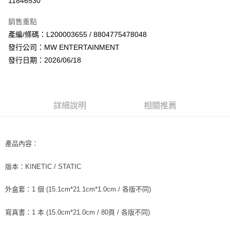
11846530
LINE Pay
銷售重點
Apple Pay
產編/條碼：L200003655 / 8804775478048
發行公司：MW ENTERTAINMENT
街口支付
發行日期：2026/06/18
悠遊付
AFTEE先享後付
相關說明
詳細說明
相關推薦
【關於「AFTEE先享後付」】
ATM付款
AFTEE先享後付是「在收到商品之後才付款」的支付方式。 讓您購物簡單
便利好安心！
１．簡單：不需註冊會員、不需綁卡、不需儲值。
產品內容：
運送方式
２．便利：只要手機號碼，簡訊認證，即可結帳。
３．安心：先確認商品／服務後，再付款。
全家取貨付款
版本：KINETIC / STATIC
每筆NT$60，滿NT$1,599(含以上)免運費
【「AFTEE先享後付」結帳流程】
１．於結帳方式選擇「AFTEE先享後付」後，將跳轉至「AFTEE先享後付」
外盒套：1 個 (15.1cm*21.1cm*1.0cm / 各版不同)
付款後全家取貨
結帳頁面，進行簡訊認證並確認金額後，即可完成結帳。
２．訂單成立數日內，您將收到繳費通知簡訊。
每筆NT$60，滿NT$1,599(含以上)免運費
寫真書：1 本 (15.0cm*21.0cm / 80頁 / 各版不同)
３．收到繳費通知簡訊後14天內，點擊此簡訊中的連結，可透過四大超商／
ATM／網路銀行／等多元方式進行付款，方視為交易完成。
7-11取貨付款