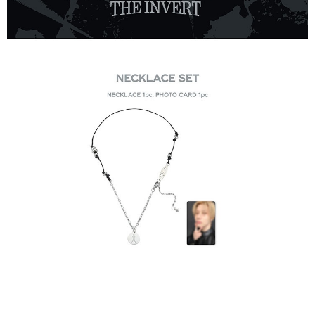
２．訂單成立數日內，您將收到繳費通知簡訊。
每筆NT$60，滿NT$1,599(含以上)免運費
３．收到繳費通知簡訊後14天內，點擊此簡訊中的連結，可透過四大超商／
ATM／網路銀行／等多元方式進行付款，方視為交易完成。
7-11取貨付款
※ 請注意：結帳手續完成當下不需立刻繳費，但若您需要取消訂單，請聯絡
每筆NT$60，滿NT$1,599(含以上)免運費
購買商品的店家。未經商家同意取消之訂單仍視為有效，需透過AFTEE先享
後付繳納相關費用。
付款後7-11取貨
※ 交易是否成功請以「AFTEE先享後付 」之結帳頁面顯示為準，若有關於
是否繳費成功／繳費後需取消欲退款等相關疑問，請聯繫「AFTEE先享後付
每筆NT$60，滿NT$1,599(含以上)免運費
客戶支援中心」
https://netprotections.freshdesk.com/support/home
新竹貨運
【注意事項】
１．透過由恩沛科技股份有限公司提供之「AFTEE先享後付」服務完成之交
每筆NT$90
易，需依本服務之必要範圍內提供個人資料，並將交易相關給付款項請求債
權轉讓予恩沛科技股份有限公司。
宅配 (離島)
２．關於個人資料處理事宜，請瀏覽以下網址：
每筆NT$200
https://aftee.tw/terms/#terms3
３．未成年的使用者請事先徵得法定代理人或監護人之同意方可使用
付款後門市自取
「AFTEE先享後付」，若未經同意申辦者引起之損失，本公司不負相關責
任。
免運費
４．使用「AFTEE先享後付」時，將依據個別帳號之用戶狀況，依本公司即
時審查核予不同之上限額度；若仍有額度不足之情形，本公司將視審查結果
亞洲國家/地區配送
查看運費
請求用戶進行身份認證。
５．嚴禁一人註冊多個帳號或使用他人資訊註冊。若發現惡意使用之情形，
北美國家/地區配送
查看運費
恩沛科技股份有限公司將有權停止該用戶之使用額度並採取法律行動。