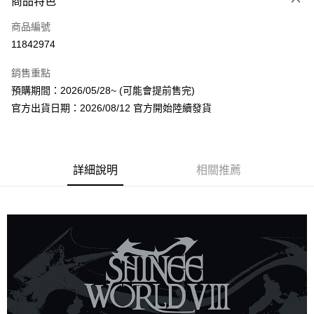
商品特色
信用卡一次付款
商品編號
超商取貨付款
11842974
LINE Pay
銷售重點
Apple Pay
預購期間：2026/05/28~ (可能會提前售完)
官方出貨日期：2026/08/12 官方開始陸續發貨
街口支付
悠遊付
AFTEE先享後付
詳細說明
相關推薦
相關說明
【關於「AFTEE先享後付」】
ATM付款
AFTEE先享後付是「在收到商品之後才付款」的支付方式。 讓您購物簡單
便利好安心！
１．簡單：不需註冊會員、不需綁卡、不需儲值。
運送方式
２．便利：只要手機號碼，簡訊認證，即可結帳。
３．安心：先確認商品／服務後，再付款。
全家取貨付款
每筆NT$60，滿NT$1,599(含以上)免運費
【「AFTEE先享後付」結帳流程】
１．於結帳方式選擇「AFTEE先享後付」後，將跳轉至「AFTEE先享後付」
付款後全家取貨
結帳頁面，進行簡訊認證並確認金額後，即可完成結帳。