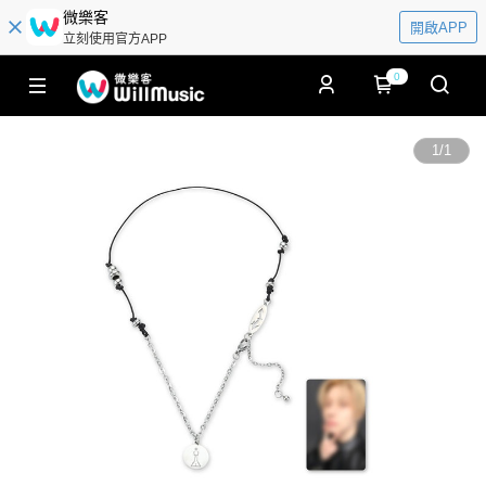
微樂客
開啟APP
立刻使用官方APP
0
1
/
1