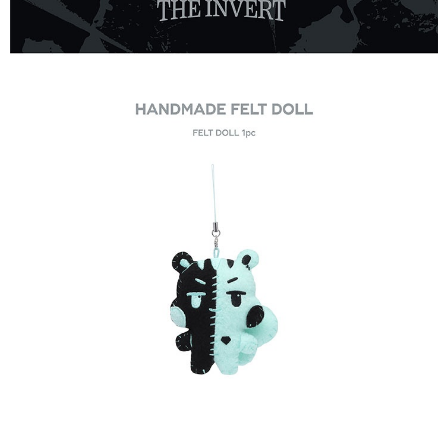
２．訂單成立數日內，您將收到繳費通知簡訊。
每筆NT$60，滿NT$1,599(含以上)免運費
３．收到繳費通知簡訊後14天內，點擊此簡訊中的連結，可透過四大超商／
ATM／網路銀行／等多元方式進行付款，方視為交易完成。
7-11取貨付款
※ 請注意：結帳手續完成當下不需立刻繳費，但若您需要取消訂單，請聯絡
每筆NT$60，滿NT$1,599(含以上)免運費
購買商品的店家。未經商家同意取消之訂單仍視為有效，需透過AFTEE先享
後付繳納相關費用。
付款後7-11取貨
※ 交易是否成功請以「AFTEE先享後付 」之結帳頁面顯示為準，若有關於
是否繳費成功／繳費後需取消欲退款等相關疑問，請聯繫「AFTEE先享後付
每筆NT$60，滿NT$1,599(含以上)免運費
客戶支援中心」
https://netprotections.freshdesk.com/support/home
新竹貨運
【注意事項】
１．透過由恩沛科技股份有限公司提供之「AFTEE先享後付」服務完成之交
每筆NT$90
易，需依本服務之必要範圍內提供個人資料，並將交易相關給付款項請求債
權轉讓予恩沛科技股份有限公司。
宅配 (離島)
２．關於個人資料處理事宜，請瀏覽以下網址：
每筆NT$200
https://aftee.tw/terms/#terms3
３．未成年的使用者請事先徵得法定代理人或監護人之同意方可使用
付款後門市自取
「AFTEE先享後付」，若未經同意申辦者引起之損失，本公司不負相關責
任。
免運費
４．使用「AFTEE先享後付」時，將依據個別帳號之用戶狀況，依本公司即
時審查核予不同之上限額度；若仍有額度不足之情形，本公司將視審查結果
亞洲國家/地區配送
查看運費
請求用戶進行身份認證。
５．嚴禁一人註冊多個帳號或使用他人資訊註冊。若發現惡意使用之情形，
北美國家/地區配送
查看運費
恩沛科技股份有限公司將有權停止該用戶之使用額度並採取法律行動。