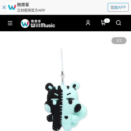
微樂客
開啟APP
立刻使用官方APP
0
1
/
1