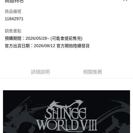
商品特色
信用卡一次付款
商品編號
超商取貨付款
11842971
LINE Pay
銷售重點
Apple Pay
預購期間：2026/05/28~ (可能會提前售完)
官方出貨日期：2026/08/12 官方開始陸續發貨
街口支付
悠遊付
AFTEE先享後付
詳細說明
相關推薦
相關說明
【關於「AFTEE先享後付」】
ATM付款
AFTEE先享後付是「在收到商品之後才付款」的支付方式。 讓您購物簡單
便利好安心！
１．簡單：不需註冊會員、不需綁卡、不需儲值。
運送方式
２．便利：只要手機號碼，簡訊認證，即可結帳。
３．安心：先確認商品／服務後，再付款。
全家取貨付款
每筆NT$60，滿NT$1,599(含以上)免運費
【「AFTEE先享後付」結帳流程】
１．於結帳方式選擇「AFTEE先享後付」後，將跳轉至「AFTEE先享後付」
付款後全家取貨
結帳頁面，進行簡訊認證並確認金額後，即可完成結帳。