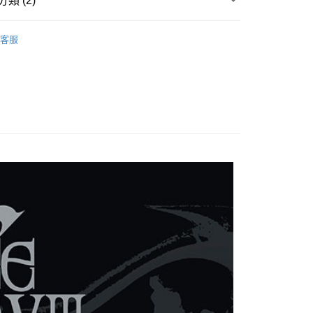
類 (2)
商品
週邊
享後付
客服
 / 男團
SHINEE
FTEE先享後付」】
先享後付是「在收到商品之後才付款」的支付方式。 讓您購物簡單
心！
：不需註冊會員、不需綁卡、不需儲值。
：只要手機號碼，簡訊認證，即可結帳。
：先確認商品／服務後，再付款。
付款
EE先享後付」結帳流程】
0，滿NT$1,599(含以上)免運費
方式選擇「AFTEE先享後付」後，將跳轉至「AFTEE先享後
頁面，進行簡訊認證並確認金額後，即可完成結帳。
家取貨
成立數日內，您將收到繳費通知簡訊。
費通知簡訊後14天內，點擊此簡訊中的連結，可透過四大超商
0，滿NT$1,599(含以上)免運費
網路銀行／等多元方式進行付款，方視為交易完成。
：結帳手續完成當下不需立刻繳費，但若您需要取消訂單，請聯
付款
的店家。未經商家同意取消之訂單仍視為有效，需透過AFTEE
繳納相關費用。
0，滿NT$1,599(含以上)免運費
否成功請以「AFTEE先享後付 」之結帳頁面顯示為準，若有關於
功／繳費後需取消欲退款等相關疑問，請聯繫「AFTEE先享後
1取貨
援中心」
https://netprotections.freshdesk.com/support/home
0，滿NT$1,599(含以上)免運費