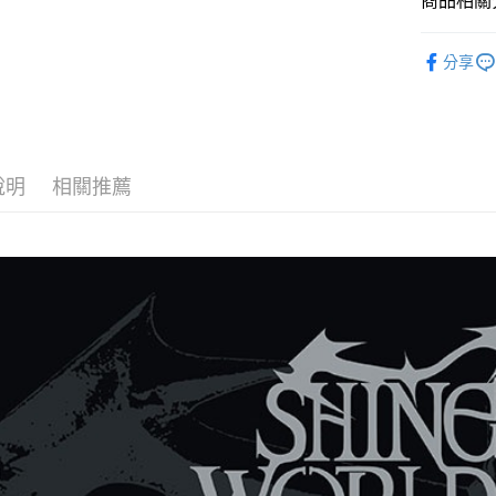
商品相關分
悠遊付
韓國週邊
AFTEE先
分享
韓國 男歌手
相關說明
【關於「A
ATM付款
AFTEE
便利好安
１．簡單
說明
相關推薦
２．便利
運送方式
３．安心
全家取貨
【「AFT
每筆NT$6
１．於結帳
付」結帳
付款後全
２．訂單
３．收到繳
每筆NT$6
／ATM／
※ 請注意
7-11取貨
絡購買商品
先享後付
每筆NT$6
※ 交易是
是否繳費成
付款後7-1
付客戶支
每筆NT$6