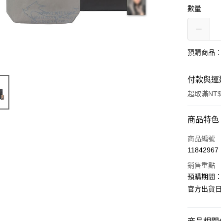
數量
預購商品：
付款與運
超取滿NT$
付款方式
商品特色
信用卡一
商品編號
11842967
超商取貨
銷售重點
LINE Pay
預購期間：2
官方出貨日期
Apple Pay
街口支付