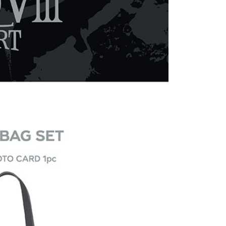
項】
恩沛科技股份有限公司提供之「AFTEE先享後付」服務完成之
依本服務之必要範圍內提供個人資料，並將交易相關給付款項請
0
讓予恩沛科技股份有限公司。
個人資料處理事宜，請瀏覽以下網址：
)
ee.tw/terms/#terms3
00
年的使用者請事先徵得法定代理人或監護人之同意方可使用
E先享後付」，若未經同意申辦者引起之損失，本公司不負相關責
市自取
AFTEE先享後付」時，將依據個別帳號之用戶狀況，依本公司
核予不同之上限額度；若仍有額度不足之情形，本公司將視審查
用戶進行身份認證。
地區配送
查看運費
一人註冊多個帳號或使用他人資訊註冊。若發現惡意使用之情
科技股份有限公司將有權停止該用戶之使用額度並採取法律行
地區配送
查看運費
地區配送
查看運費