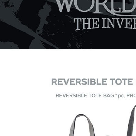
【注意事
新竹貨運
１．透過由
交易，需
每筆NT$9
求債權轉
２．關於
宅配 (離島
https://aft
每筆NT$2
３．未成
「AFTE
付款後門
任。
４．使用「
免運費
即時審查
結果請求
亞洲國家/
５．嚴禁
形，恩沛
北美國家/
動。
歐洲國家/