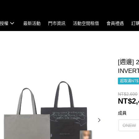
授權
最新活動
門市資訊
活動空間租借
會員禮遇
訂
[週邊] 2
INVE
超取滿NT$
NT$2,600
NT$2,
成員
ONEW