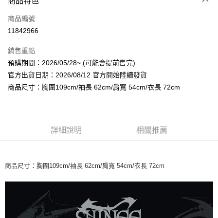
商品特色
信用卡一次付款
商品編號
超商取貨付款
11842966
LINE Pay
銷售重點
Apple Pay
預購期間：2026/05/28~ (可能會提前售完)
官方出貨日期：2026/08/12 官方開始陸續發貨
街口支付
商品尺寸：胸圍109cm/袖長 62cm/肩寬 54cm/衣長 72cm
悠遊付
AFTEE先享後付
相關說明
詳細說明
相關推薦
【關於「AFTEE先享後付」】
ATM付款
AFTEE先享後付是「在收到商品之後才付款」的支付方式。 讓您購物簡單
便利好安心！
１．簡單：不需註冊會員、不需綁卡、不需儲值。
商品尺寸：胸圍109cm/袖長 62cm/肩寬 54cm/衣長 72cm
運送方式
２．便利：只要手機號碼，簡訊認證，即可結帳。
３．安心：先確認商品／服務後，再付款。
全家取貨付款
每筆NT$60，滿NT$1,599(含以上)免運費
【「AFTEE先享後付」結帳流程】
１．於結帳方式選擇「AFTEE先享後付」後，將跳轉至「AFTEE先享後付」
付款後全家取貨
結帳頁面，進行簡訊認證並確認金額後，即可完成結帳。