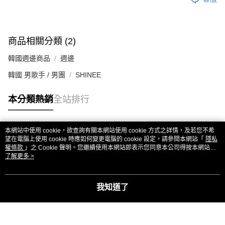
商品相關分類 (2)
韓國週邊商品
週邊
韓國 男歌手 / 男團
SHINEE
本分類熱銷
全站排行
本網站中使用 cookie，欲查詢有關本網站使用 cookie 方式之詳情，及若您不希
熱門標籤
望在電腦上使用 cookie 時應如何變更電腦的 cookie 設定，請參閱本網站「
隱私
權條款
」之 Cookie 聲明。您繼續使用本網站即表示您同意本公司得按本網站使
用條款之 Cookie 聲明使用 cookie。
了解更多 >
我知道了