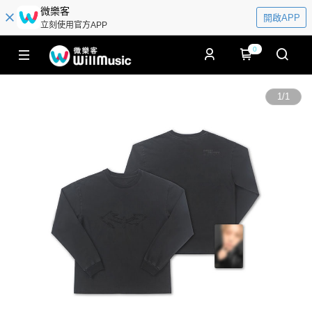
微樂客
開啟APP
立刻使用官方APP
0
1
/
1