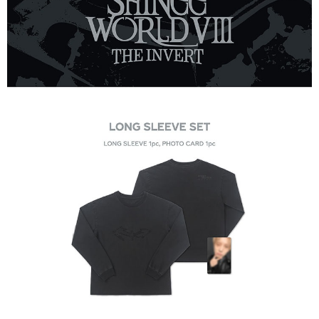
２．訂單成立數日內，您將收到繳費通知簡訊。
每筆NT$60，滿NT$1,599(含以上)免運費
３．收到繳費通知簡訊後14天內，點擊此簡訊中的連結，可透過四大超商／
ATM／網路銀行／等多元方式進行付款，方視為交易完成。
7-11取貨付款
※ 請注意：結帳手續完成當下不需立刻繳費，但若您需要取消訂單，請聯絡
每筆NT$60，滿NT$1,599(含以上)免運費
購買商品的店家。未經商家同意取消之訂單仍視為有效，需透過AFTEE先享
後付繳納相關費用。
付款後7-11取貨
※ 交易是否成功請以「AFTEE先享後付 」之結帳頁面顯示為準，若有關於
是否繳費成功／繳費後需取消欲退款等相關疑問，請聯繫「AFTEE先享後付
每筆NT$60，滿NT$1,599(含以上)免運費
客戶支援中心」
https://netprotections.freshdesk.com/support/home
新竹貨運
【注意事項】
１．透過由恩沛科技股份有限公司提供之「AFTEE先享後付」服務完成之交
每筆NT$90
易，需依本服務之必要範圍內提供個人資料，並將交易相關給付款項請求債
權轉讓予恩沛科技股份有限公司。
宅配 (離島)
２．關於個人資料處理事宜，請瀏覽以下網址：
每筆NT$200
https://aftee.tw/terms/#terms3
３．未成年的使用者請事先徵得法定代理人或監護人之同意方可使用
付款後門市自取
「AFTEE先享後付」，若未經同意申辦者引起之損失，本公司不負相關責
任。
免運費
４．使用「AFTEE先享後付」時，將依據個別帳號之用戶狀況，依本公司即
時審查核予不同之上限額度；若仍有額度不足之情形，本公司將視審查結果
亞洲國家/地區配送
查看運費
請求用戶進行身份認證。
５．嚴禁一人註冊多個帳號或使用他人資訊註冊。若發現惡意使用之情形，
北美國家/地區配送
查看運費
恩沛科技股份有限公司將有權停止該用戶之使用額度並採取法律行動。