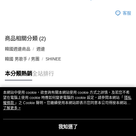
客服
商品相關分類 (2)
韓國週邊商品
週邊
韓國 男歌手 / 男團
SHINEE
本分類熱銷
全站排行
本網站中使用 cookie，欲查詢有關本網站使用 cookie 方式之詳情，及若您不希
熱門標籤
望在電腦上使用 cookie 時應如何變更電腦的 cookie 設定，請參閱本網站「
隱私
權條款
」之 Cookie 聲明。您繼續使用本網站即表示您同意本公司得按本網站使
用條款之 Cookie 聲明使用 cookie。
了解更多 >
我知道了