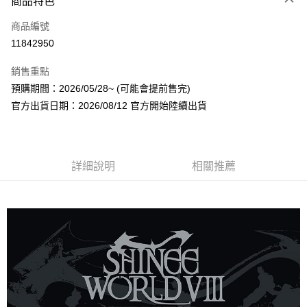
商品特色
信用卡一次付款
商品編號
超商取貨付款
11842950
LINE Pay
銷售重點
Apple Pay
預購期間：2026/05/28~ (可能會提前售完)
官方出貨日期：2026/08/12 官方開始陸續出貨
街口支付
悠遊付
AFTEE先享後付
詳細說明
相關推薦
相關說明
【關於「AFTEE先享後付」】
ATM付款
AFTEE先享後付是「在收到商品之後才付款」的支付方式。 讓您購物簡單
便利好安心！
１．簡單：不需註冊會員、不需綁卡、不需儲值。
運送方式
２．便利：只要手機號碼，簡訊認證，即可結帳。
３．安心：先確認商品／服務後，再付款。
全家取貨付款
每筆NT$60，滿NT$1,599(含以上)免運費
【「AFTEE先享後付」結帳流程】
１．於結帳方式選擇「AFTEE先享後付」後，將跳轉至「AFTEE先享後付」
付款後全家取貨
結帳頁面，進行簡訊認證並確認金額後，即可完成結帳。