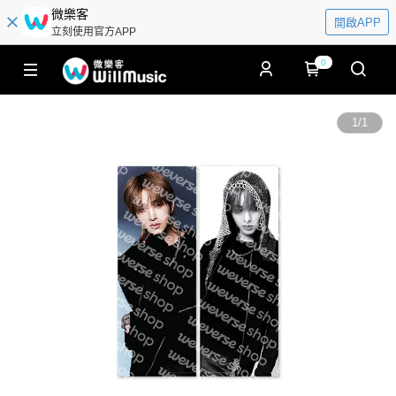
微樂客
開啟APP
立刻使用官方APP
0
1
/
1