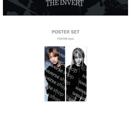
２．訂單成立數日內，您將收到繳費通知簡訊。
每筆NT$60，滿NT$1,599(含以上)免運費
３．收到繳費通知簡訊後14天內，點擊此簡訊中的連結，可透過四大超商／
ATM／網路銀行／等多元方式進行付款，方視為交易完成。
7-11取貨付款
※ 請注意：結帳手續完成當下不需立刻繳費，但若您需要取消訂單，請聯絡
每筆NT$60，滿NT$1,599(含以上)免運費
購買商品的店家。未經商家同意取消之訂單仍視為有效，需透過AFTEE先享
後付繳納相關費用。
付款後7-11取貨
※ 交易是否成功請以「AFTEE先享後付 」之結帳頁面顯示為準，若有關於
是否繳費成功／繳費後需取消欲退款等相關疑問，請聯繫「AFTEE先享後付
每筆NT$60，滿NT$1,599(含以上)免運費
客戶支援中心」
https://netprotections.freshdesk.com/support/home
新竹貨運
【注意事項】
１．透過由恩沛科技股份有限公司提供之「AFTEE先享後付」服務完成之交
每筆NT$90
易，需依本服務之必要範圍內提供個人資料，並將交易相關給付款項請求債
權轉讓予恩沛科技股份有限公司。
宅配 (離島)
２．關於個人資料處理事宜，請瀏覽以下網址：
每筆NT$200
https://aftee.tw/terms/#terms3
３．未成年的使用者請事先徵得法定代理人或監護人之同意方可使用
付款後門市自取
「AFTEE先享後付」，若未經同意申辦者引起之損失，本公司不負相關責
任。
免運費
４．使用「AFTEE先享後付」時，將依據個別帳號之用戶狀況，依本公司即
時審查核予不同之上限額度；若仍有額度不足之情形，本公司將視審查結果
亞洲國家/地區配送
查看運費
請求用戶進行身份認證。
５．嚴禁一人註冊多個帳號或使用他人資訊註冊。若發現惡意使用之情形，
北美國家/地區配送
查看運費
恩沛科技股份有限公司將有權停止該用戶之使用額度並採取法律行動。