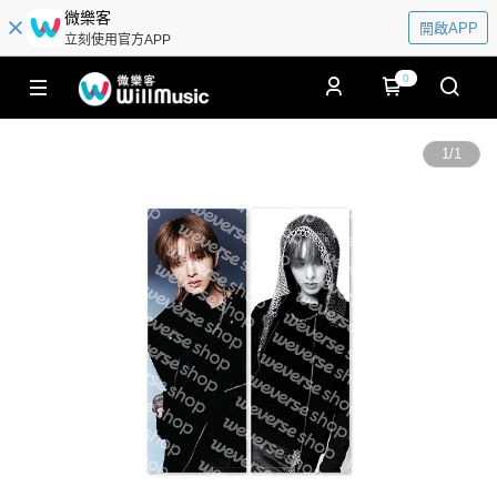
微樂客
開啟APP
立刻使用官方APP
0
1
/
1