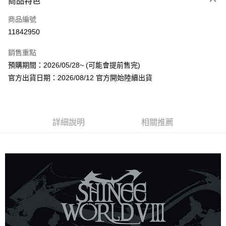
商品特色
信用卡一次付款
商品編號
超商取貨付款
11842950
LINE Pay
銷售重點
Apple Pay
預購期間：2026/05/28~ (可能會提前售完)
官方出貨日期：2026/08/12 官方開始陸續出貨
街口支付
悠遊付
AFTEE先享後付
詳細說明
相關推薦
相關說明
【關於「AFTEE先享後付」】
ATM付款
AFTEE先享後付是「在收到商品之後才付款」的支付方式。 讓您購物簡單
便利好安心！
１．簡單：不需註冊會員、不需綁卡、不需儲值。
運送方式
２．便利：只要手機號碼，簡訊認證，即可結帳。
３．安心：先確認商品／服務後，再付款。
全家取貨付款
每筆NT$60，滿NT$1,599(含以上)免運費
【「AFTEE先享後付」結帳流程】
１．於結帳方式選擇「AFTEE先享後付」後，將跳轉至「AFTEE先享後付」
付款後全家取貨
結帳頁面，進行簡訊認證並確認金額後，即可完成結帳。