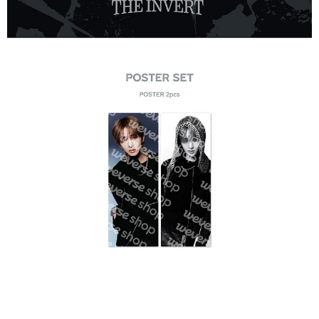
２．訂單成立數日內，您將收到繳費通知簡訊。
每筆NT$60，滿NT$1,599(含以上)免運費
３．收到繳費通知簡訊後14天內，點擊此簡訊中的連結，可透過四大超商／
ATM／網路銀行／等多元方式進行付款，方視為交易完成。
7-11取貨付款
※ 請注意：結帳手續完成當下不需立刻繳費，但若您需要取消訂單，請聯絡
每筆NT$60，滿NT$1,599(含以上)免運費
購買商品的店家。未經商家同意取消之訂單仍視為有效，需透過AFTEE先享
後付繳納相關費用。
付款後7-11取貨
※ 交易是否成功請以「AFTEE先享後付 」之結帳頁面顯示為準，若有關於
是否繳費成功／繳費後需取消欲退款等相關疑問，請聯繫「AFTEE先享後付
每筆NT$60，滿NT$1,599(含以上)免運費
客戶支援中心」
https://netprotections.freshdesk.com/support/home
新竹貨運
【注意事項】
１．透過由恩沛科技股份有限公司提供之「AFTEE先享後付」服務完成之交
每筆NT$90
易，需依本服務之必要範圍內提供個人資料，並將交易相關給付款項請求債
權轉讓予恩沛科技股份有限公司。
宅配 (離島)
２．關於個人資料處理事宜，請瀏覽以下網址：
每筆NT$200
https://aftee.tw/terms/#terms3
３．未成年的使用者請事先徵得法定代理人或監護人之同意方可使用
付款後門市自取
「AFTEE先享後付」，若未經同意申辦者引起之損失，本公司不負相關責
任。
免運費
４．使用「AFTEE先享後付」時，將依據個別帳號之用戶狀況，依本公司即
時審查核予不同之上限額度；若仍有額度不足之情形，本公司將視審查結果
亞洲國家/地區配送
查看運費
請求用戶進行身份認證。
５．嚴禁一人註冊多個帳號或使用他人資訊註冊。若發現惡意使用之情形，
北美國家/地區配送
查看運費
恩沛科技股份有限公司將有權停止該用戶之使用額度並採取法律行動。