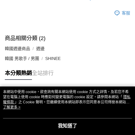
客服
商品相關分類 (2)
韓國週邊商品
週邊
韓國 男歌手 / 男團
SHINEE
本分類熱銷
全站排行
本網站中使用 cookie，欲查詢有關本網站使用 cookie 方式之詳情，及若您不希
熱門標籤
望在電腦上使用 cookie 時應如何變更電腦的 cookie 設定，請參閱本網站「
隱私
權條款
」之 Cookie 聲明。您繼續使用本網站即表示您同意本公司得按本網站使
用條款之 Cookie 聲明使用 cookie。
了解更多 >
我知道了