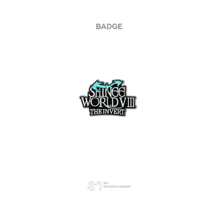
7-11取貨付款
※ 請注意：結帳手續完成當下不需立刻繳費，但若您需要取消訂單，請聯絡
每筆NT$60，滿NT$1,599(含以上)免運費
購買商品的店家。未經商家同意取消之訂單仍視為有效，需透過AFTEE先享
後付繳納相關費用。
付款後7-11取貨
※ 交易是否成功請以「AFTEE先享後付 」之結帳頁面顯示為準，若有關於
是否繳費成功／繳費後需取消欲退款等相關疑問，請聯繫「AFTEE先享後付
每筆NT$60，滿NT$1,599(含以上)免運費
客戶支援中心」
https://netprotections.freshdesk.com/support/home
新竹貨運
【注意事項】
１．透過由恩沛科技股份有限公司提供之「AFTEE先享後付」服務完成之交
每筆NT$90
易，需依本服務之必要範圍內提供個人資料，並將交易相關給付款項請求債
權轉讓予恩沛科技股份有限公司。
宅配 (離島)
２．關於個人資料處理事宜，請瀏覽以下網址：
每筆NT$200
https://aftee.tw/terms/#terms3
３．未成年的使用者請事先徵得法定代理人或監護人之同意方可使用
付款後門市自取
「AFTEE先享後付」，若未經同意申辦者引起之損失，本公司不負相關責
任。
免運費
４．使用「AFTEE先享後付」時，將依據個別帳號之用戶狀況，依本公司即
時審查核予不同之上限額度；若仍有額度不足之情形，本公司將視審查結果
亞洲國家/地區配送
查看運費
請求用戶進行身份認證。
５．嚴禁一人註冊多個帳號或使用他人資訊註冊。若發現惡意使用之情形，
北美國家/地區配送
查看運費
恩沛科技股份有限公司將有權停止該用戶之使用額度並採取法律行動。
歐洲國家/地區配送
查看運費