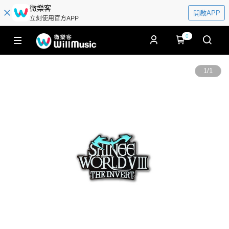
微樂客
開啟APP
立刻使用官方APP
0
1
/
1