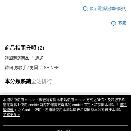
顯示電腦版詳細說明
客服
商品相關分類 (2)
韓國週邊商品
週邊
韓國 男歌手 / 男團
SHINEE
本分類熱銷
全站排行
本網站中使用 cookie，欲查詢有關本網站使用 cookie 方式之詳情，及若您不希
熱門標籤
望在電腦上使用 cookie 時應如何變更電腦的 cookie 設定，請參閱本網站「
隱私
權條款
」之 Cookie 聲明。您繼續使用本網站即表示您同意本公司得按本網站使
用條款之 Cookie 聲明使用 cookie。
了解更多 >