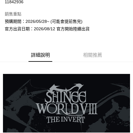
11842936
LINE Pay
銷售重點
Apple Pay
預購期間：2026/05/28~ (可能會提前售完)
官方出貨日期：2026/08/12 官方開始陸續出貨
街口支付
悠遊付
AFTEE先享後付
詳細說明
相關推薦
相關說明
【關於「AFTEE先享後付」】
ATM付款
AFTEE先享後付是「在收到商品之後才付款」的支付方式。 讓您購物簡單
便利好安心！
１．簡單：不需註冊會員、不需綁卡、不需儲值。
運送方式
２．便利：只要手機號碼，簡訊認證，即可結帳。
３．安心：先確認商品／服務後，再付款。
全家取貨付款
每筆NT$60，滿NT$1,599(含以上)免運費
【「AFTEE先享後付」結帳流程】
１．於結帳方式選擇「AFTEE先享後付」後，將跳轉至「AFTEE先享後付」
付款後全家取貨
結帳頁面，進行簡訊認證並確認金額後，即可完成結帳。
２．訂單成立數日內，您將收到繳費通知簡訊。
每筆NT$60，滿NT$1,599(含以上)免運費
３．收到繳費通知簡訊後14天內，點擊此簡訊中的連結，可透過四大超商／
ATM／網路銀行／等多元方式進行付款，方視為交易完成。