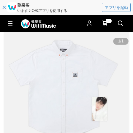
微樂客
アプリを起動
いますぐ公式アプリを使用する
0
1
/
1