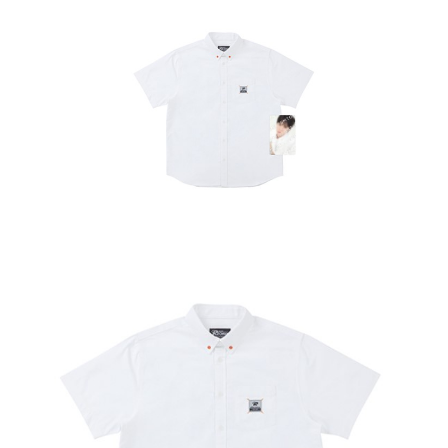
歐洲國家/地區配送
送料を確認
ださい（
https://aftee.tw/privacypolicy/
）。
AFTEEの初回ご利用の際に、審査を通過すれば、最高額がNT$10,000にな
ります。支払い期限を過ぎた場合、その金額に基づいて年利20%の遅延滞
納金が加算されます。未成年の利用者は、事前に法定代理人または後見人
の同意を得ればAFTEEをご利用いただけます。
個人情報の処理、利用について疑問がある、または関連する法律の権利を
行使したい場合は、ネットプロテクションズ
cs_tw@netprotections.co.jp
にご連絡ください。上記に示した個人情報を、必要な購入注文書とあわせ
てAFTEEにご提供いただく、またはAFTEEにあなたの個人情報の収集、処
理、利用を許可することににご同意いただけない場合は、当サービスを選
択しないでください。