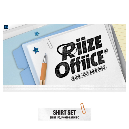
グでお支払いください。
配送毎にNT$60、NT$1,599以上で送料無料
代金納付期限は最短で 14 日以内ですので、ご注意ください。AFTEE アプ
7-11取貨付款
リをダウンロードして AFTEE 会員になるとお支払い期限を最長 45 日以内
配送毎にNT$60、NT$1,599以上で送料無料
まで延長できます。
付款後7-11取貨
お支払期限は、ショップが請求した期日と、AFTEEで延長できる日数をも
とに計算されます。AFTEEで注文すると、商品を受け取るまで支払い期限
配送毎にNT$60、NT$1,599以上で送料無料
を延長できますが、商品を期限内に受け取れない場合があります（例：予
約商品や商品到着日が比較的遅い商品）。そのため、商品到着の有無に関
新竹貨運
わらず、AFTEEで指定された期限内にお支払いください。
配送毎にNT$90
二、支払い限度額
宅配 (離島)
1.初回 AFTEEを ご利用の際に、認証結果及び当社の審査の結果に基づ
き、限度額が設定されます。
配送毎にNT$200
2.決済金額は最低NT$20です。
3.現在、台湾の会員のみご利用いただけます。
付款後門市自取
三、利用規約「AFTEE代金後払い」（以下当サービスという）はネットプ
送料無料
ロテクションズ（以下 AFTEE という）が提供し、AFTEEが代金を徴収し
ます。当サービスご利用の際に提供しなければならない個人情報（注文者
亞洲國家/地區配送
送料を確認
の氏名、電話番号、受取人の氏名、電話番号、受取人住所を含むがこれに
限らない）は、AFTEEに渡され当サービスで必要な範囲内で利用されま
北美國家/地區配送
送料を確認
す。AFTEEの個人情報の収集、処理、利用について、詳細はAFTEE公式ホ
ームページの『個人情報の収集、処理及び利用に関する声明』をご参照く