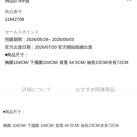
商品の特徴
クレジットカード1回払い
商品番号
コンビニ店頭代金引換
11842708
LINE Pay
セールスポイント
Apple Pay
預購期間：2026/05/28~ 2026/06/03
官方出貨日期：2026/07/20 官方開始陸續出貨
JKOPAY
◾️商品尺寸：
Easy Wallet
胸圍104CM/ 下擺圍104CM/ 肩寬 44.5CM/ 袖長23CM/衣長72CM
AFTEE代金後払い
説明
一、 AFTEE代金後払いについて
詳細について
おすすめ関連商品
ATM払い
1.お支払い方法でAFTEE代金後払いを選択すると、携帯電話認証ウィンド
ウが表示されます。
2.SMSで認証してお支払い手続を進めてください。
配送方法
3.注文するときのお支払いは不要です。商品はご指定の住所に配送されま
◾️商品尺寸：
す。
全家取貨付款
4.ご注文が完了すると、携帯に支払い通知のSMSが届きます。アプリ会員
配送毎にNT$60、NT$1,599以上で送料無料
の場合は、AFTEE アプリプッシュ通知が届きます。
胸圍 104CM/ 下擺圍 104CM/ 肩寬 44.5CM/ 袖長23CM/衣長72CM
5.商品受け取り時のお支払いは不要です。商品を確かめてから、SMSまた
付款後全家取貨
はアプリの通知に従って、4大コンビニ、またはATM/オンラインバンキン