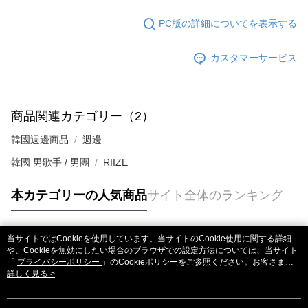
PC版の詳細についてを表示する
カスタマーサービス
商品関連カテゴリー（2）
韓國週邊商品
週邊
韓國 男歌手 / 男團
RIIZE
本カテゴリーの人気商品
サイト全体のランキング
当サイトではCookieを使用しています。当サイトのCookie使用に関する詳細
人気タグ
や、Cookieを無効にしたい場合のブラウザでの設定方法については、当サイト
「
プライバシーポリシー
」のCookieポリシーをご参照ください。お客さま
が、当サイトを引き続き使用される場合、当社がサイト利用規約のCookieポリ
詳しく見る >
シーに基づいてCookieを使用することに同意したものとみなします。