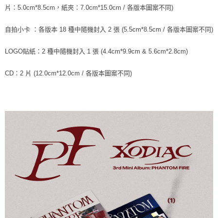
※ 請注意：結帳手續完成當下不需立刻繳費，但若您需要取消訂單，請聯絡
片：5.0cm*8.5cm，紙夾：7.0cm*15.0cm / 各版本圖案不同)
每筆NT$60，滿NT$1,599(含以上)免運費
購買商品的店家。未經商家同意取消之訂單仍視為有效，需透過AFTEE先享
後付繳納相關費用。
付款後7-11取貨
※ 交易是否成功請以「AFTEE先享後付 」之結帳頁面顯示為準，若有關於
自拍小卡 ：各版本 18 種中隨機封入 2 張 (5.5cm*8.5cm / 各版本圖案不同)
是否繳費成功／繳費後需取消欲退款等相關疑問，請聯繫「AFTEE先享後付
每筆NT$60，滿NT$1,599(含以上)免運費
客戶支援中心」
https://netprotections.freshdesk.com/support/home
LOGO貼紙：2 種中隨機封入 1 張 (4.4cm*9.9cm & 5.6cm*2.8cm)
新竹貨運
【注意事項】
CD：2 片 (12.0cm*12.0cm / 各版本圖案不同)
１．透過由恩沛科技股份有限公司提供之「AFTEE先享後付」服務完成之交
每筆NT$90
易，需依本服務之必要範圍內提供個人資料，並將交易相關給付款項請求債
權轉讓予恩沛科技股份有限公司。
宅配 (離島)
２．關於個人資料處理事宜，請瀏覽以下網址：
每筆NT$200
https://aftee.tw/terms/#terms3
３．未成年的使用者請事先徵得法定代理人或監護人之同意方可使用
付款後門市自取
「AFTEE先享後付」，若未經同意申辦者引起之損失，本公司不負相關責
任。
免運費
４．使用「AFTEE先享後付」時，將依據個別帳號之用戶狀況，依本公司即
時審查核予不同之上限額度；若仍有額度不足之情形，本公司將視審查結果
亞洲國家/地區配送
查看運費
請求用戶進行身份認證。
５．嚴禁一人註冊多個帳號或使用他人資訊註冊。若發現惡意使用之情形，
北美國家/地區配送
查看運費
恩沛科技股份有限公司將有權停止該用戶之使用額度並採取法律行動。
歐洲國家/地區配送
查看運費