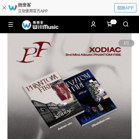
微樂客
開啟APP
立刻使用官方APP
0
1
/
1