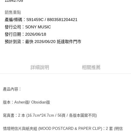
11842705
LINE Pay
銷售重點
Apple Pay
產編/條碼：S91459C / 8803581204421
發行公司：SONY MUSIC
街口支付
發行日期：2026/06/18
悠遊付
預計到貨：最快 2026/06/20 抵達取件門市
AFTEE先享後付
相關說明
【關於「AFTEE先享後付」】
詳細說明
相關推薦
ATM付款
AFTEE先享後付是「在收到商品之後才付款」的支付方式。 讓您購物簡單
便利好安心！
１．簡單：不需註冊會員、不需綁卡、不需儲值。
運送方式
２．便利：只要手機號碼，簡訊認證，即可結帳。
產品內容：
３．安心：先確認商品／服務後，再付款。
全家取貨付款
每筆NT$60，滿NT$1,599(含以上)免運費
【「AFTEE先享後付」結帳流程】
版
版
版本：Ashen
/ Obsidian
１．於結帳方式選擇「AFTEE先享後付」後，將跳轉至「AFTEE先享後付」
付款後全家取貨
結帳頁面，進行簡訊認證並確認金額後，即可完成結帳。
寫真書：2 本 (16.7cm*24.7cm / 56頁 / 各版本圖案不同)
２．訂單成立數日內，您將收到繳費通知簡訊。
每筆NT$60，滿NT$1,599(含以上)免運費
３．收到繳費通知簡訊後14天內，點擊此簡訊中的連結，可透過四大超商／
ATM／網路銀行／等多元方式進行付款，方視為交易完成。
情境明信片與紙夾組 (MOOD POSTCARD & PAPER CLIP)：2 套 (明信
7-11取貨付款